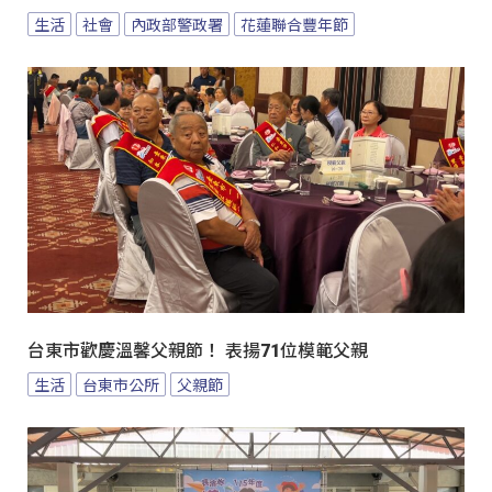
生活
社會
內政部警政署
花蓮聯合豐年節
台東市歡慶溫馨父親節！ 表揚71位模範父親
生活
台東市公所
父親節