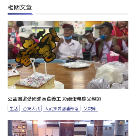
相關文章
公益團邀愛國浦長輩義工 彩繪蛋糕慶父親節
生活
台東大武
大武鄉愛國浦部落
父親節