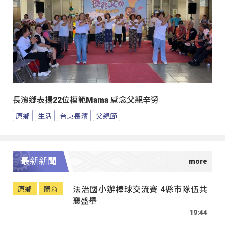
長濱鄉表揚22位模範Mama 感念父親辛勞
原鄉
生活
台東長濱
父親節
最新新聞
法治國小辦棒球交流賽 4縣市隊伍共
原鄉
體育
襄盛舉
19:44