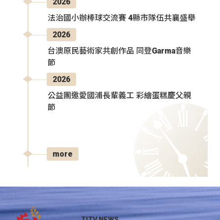
2026
法治國小辦棒球交流賽 4縣市隊伍共襄盛舉
2026
台澳原民藝術家共創作品 同登Garma音樂
節
2026
公益團邀愛國浦長輩義工 彩繪蛋糕慶父親
節
more
TITV NEWS