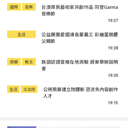
台澳原民藝術家共創作品 同登Garma
國際
音樂
音樂節
19:37
公益團邀愛國浦長輩義工 彩繪蛋糕慶
生活
父親節
19:28
族語認證首推在地測驗 屏東舉辦說明
原鄉
教文
會
19:20
公視預算遭立院腰斬 恐流失內容創作
生活
立法院
人才
19:15