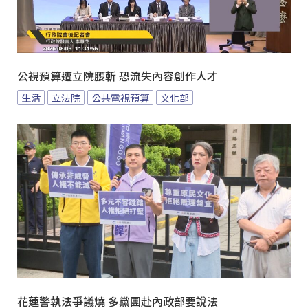
公視預算遭立院腰斬 恐流失內容創作人才
生活
立法院
公共電視預算
文化部
花蓮警執法爭議燒 多黨團赴內政部要說法