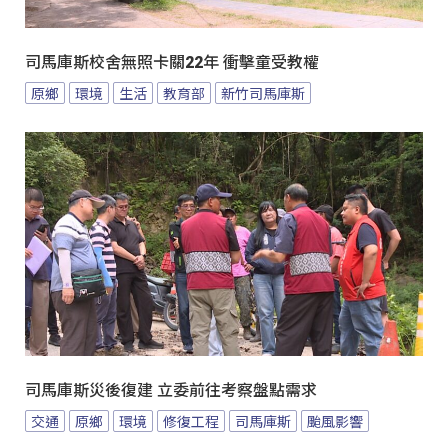
司馬庫斯校舍無照卡關22年 衝擊童受教權
原鄉
環境
生活
教育部
新竹司馬庫斯
司馬庫斯災後復建 立委前往考察盤點需求
交通
原鄉
環境
修復工程
司馬庫斯
颱風影響