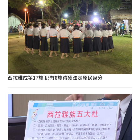
西拉雅成第17族 仍有8族待獲法定原民身分