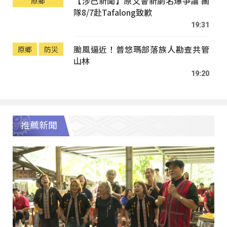
【涉己新聞】原文會新劇名爆爭議 團
原鄉
隊8/7赴Tafalong致歉
19:31
颱風逼近！普悠瑪部落族人勘查共管
原鄉
防災
山林
19:20
推薦新聞