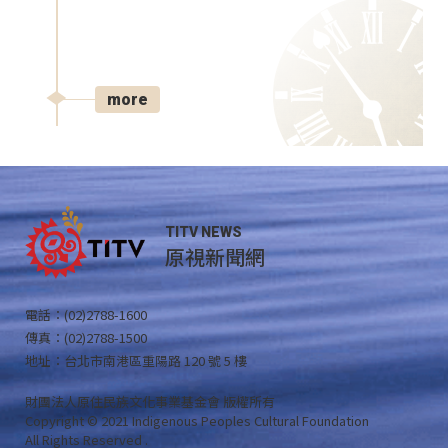
more
TITV NEWS
原視新聞網
電話：(02)2788-1600
傳真：(02)2788-1500
地址：台北市南港區重陽路 120 號 5 樓
財團法人原住民族文化事業基金會 版權所有
Copyright © 2021 Indigenous Peoples Cultural Foundation
All Rights Reserved .