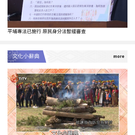
平埔專法已施行 原民身分法暫緩審查
文化小辭典