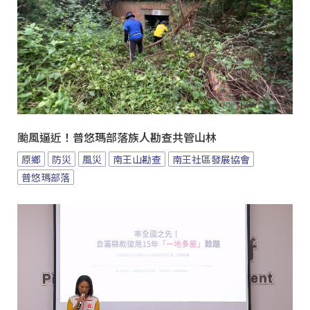
颱風逼近！普悠瑪部落族人勘查共管山林
原鄉
防災
風災
南王山勘查
南王社區發展協會
普悠瑪部落