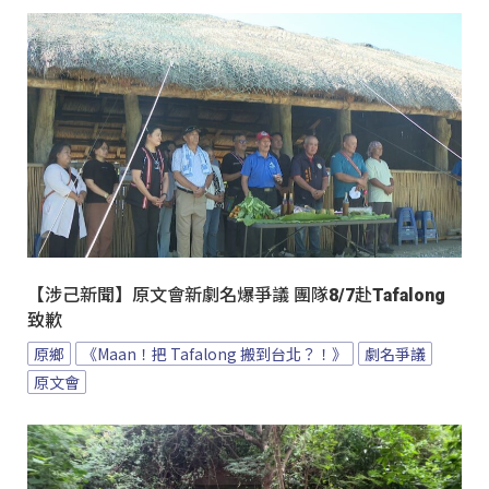
【涉己新聞】原文會新劇名爆爭議 團隊8/7赴Tafalong
致歉
原鄉
《Maan！把 Tafalong 搬到台北？！》
劇名爭議
原文會