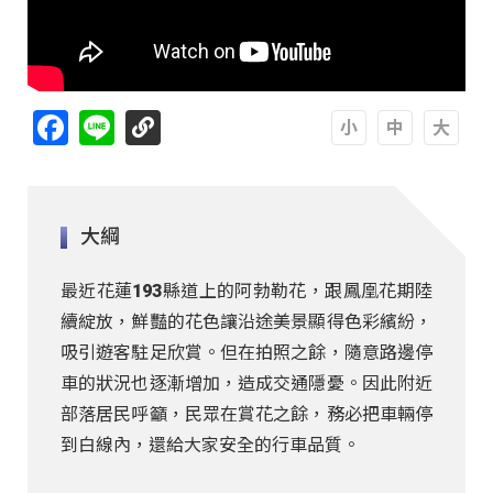
Facebook
Line
A
A
A
大綱
最近花蓮193縣道上的阿勃勒花，跟鳳凰花期陸
續綻放，鮮豔的花色讓沿途美景顯得色彩繽紛，
吸引遊客駐足欣賞。但在拍照之餘，隨意路邊停
車的狀況也逐漸增加，造成交通隱憂。因此附近
部落居民呼籲，民眾在賞花之餘，務必把車輛停
到白線內，還給大家安全的行車品質。