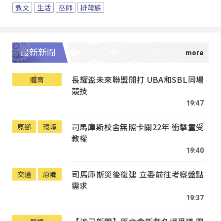
教文
生活
巫師
排灣族
最新新聞
長耀盃未來聯盟開打 UBA和SBL同場
體育
競技
19:47
司馬庫斯校舍無照卡關22年 衝擊童受
原鄉
環境
教權
19:40
司馬庫斯災後復建 立委前往考察盤點
交通
原鄉
需求
19:37