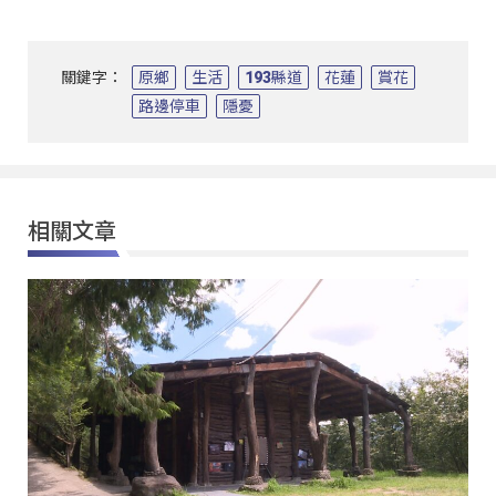
關鍵字：
原鄉
生活
193縣道
花蓮
賞花
路邊停車
隱憂
相關文章