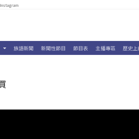
Instagram
族語新聞
新聞性節目
節目表
主播專區
歷史上
買