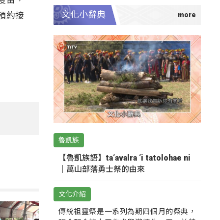
文化小辭典
預約接
魯凱族
【魯凱族語】ta‘avalra ‘i tatolohae ni
｜萬山部落勇士祭的由來
文化介紹
傳統祖靈祭是一系列為期四個月的祭典，