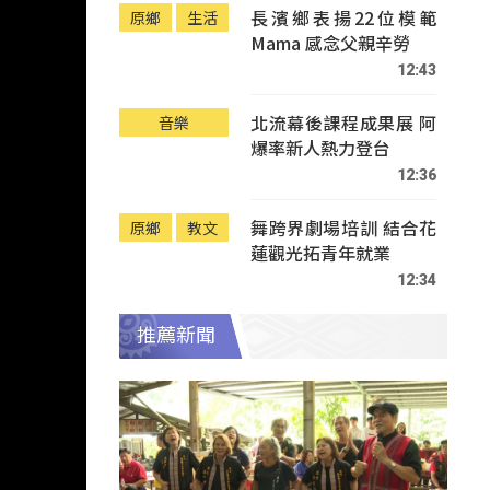
長濱鄉表揚22位模範
原鄉
生活
Mama 感念父親辛勞
12:43
北流幕後課程成果展 阿
音樂
爆率新人熱力登台
12:36
舞跨界劇場培訓 結合花
原鄉
教文
蓮觀光拓青年就業
12:34
推薦新聞