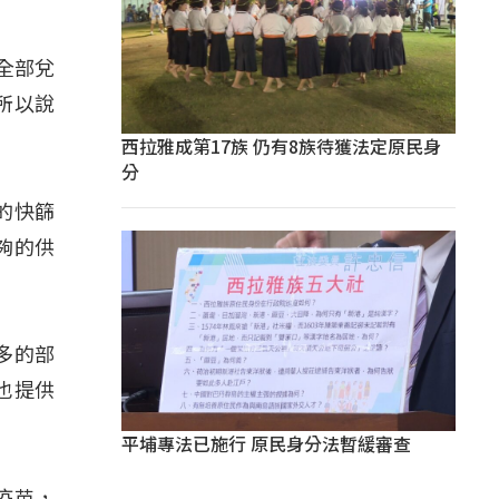
全部兌
所以說
西拉雅成第17族 仍有8族待獲法定原民身
分
的快篩
夠的供
多的部
也提供
平埔專法已施行 原民身分法暫緩審查
疫苗，