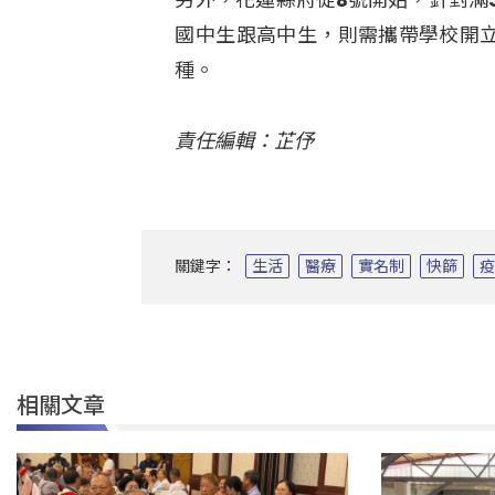
國中生跟高中生，則需攜帶學校開立
種。
責任編輯：芷伃
關鍵字：
生活
醫療
實名制
快篩
相關文章