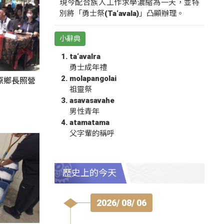
現今配合族人工作求學濃縮為一天，並特
別將「勇士祭(Ta‘avala)」凸顯辦理。
小辭典
ta‘avalra
勇士成年禮
molapangolai
原鄉長照營
祖靈祭
asavasavahe
男性青年
atamatama
父字輩的稱呼
歷史上的今天
2026/ 08/ 06