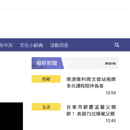
的今天
文化小辭典
活動訊息
最新新聞
南澳撒利姆文健站揭牌
原鄉
多元課程陪伴長者
12:50
台東市歡慶溫馨父親
生活
節！ 表揚71位模範父親
12:45