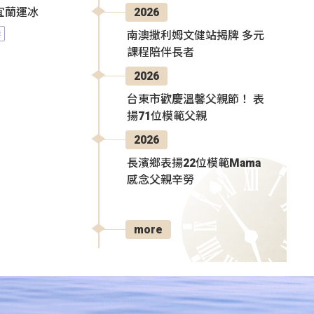
2026
宜蘭運冰
港
南澳撒利姆文健站揭牌 多元
課程陪伴長者
2026
台東市歡慶溫馨父親節！ 表
揚71位模範父親
2026
長濱鄉表揚22位模範Mama
感念父親辛勞
more