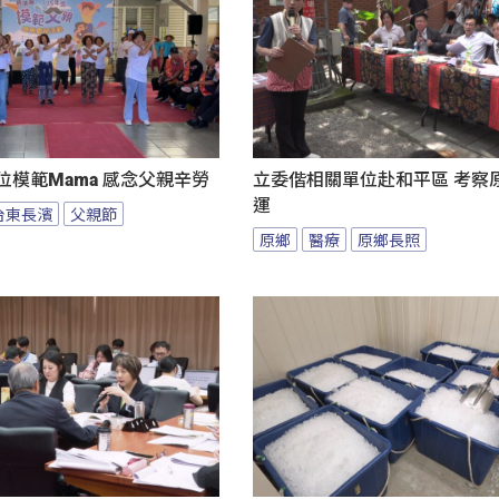
位模範Mama 感念父親辛勞
立委偕相關單位赴和平區 考察
運
台東長濱
父親節
原鄉
醫療
原鄉長照