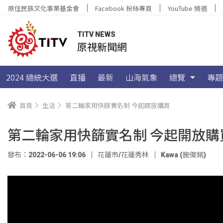
原住民族文化事業基金會
Facebook 粉絲專頁
YouTube 頻道
TITV NEWS
原視新聞網
2024 總統大選
直播
最新
山海氣象
總覽
專題
首頁
生活
第二輪家用快篩實名制 今起開放購買
第二輪家用快篩實名制 今起開放購
發布：2022-06-06 19:06
花蓮市/花蓮秀林
Kawa (施俊銘)