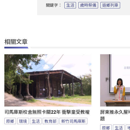
關鍵字：
生活
歲時祭儀
返鄉列車
相關文章
司馬庫斯校舍無照卡關22年 衝擊童受教權
屏東推永久屋
題
原鄉
環境
生活
教育部
新竹司馬庫斯
原鄉
生活