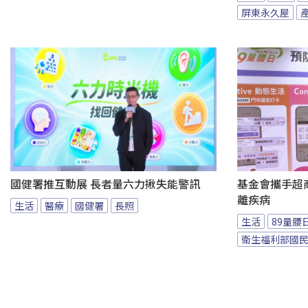
屏東永久屋
國健署推互動展 長者量六力揪失能警訊
基金會攜手超商
離疾病
生活
醫療
國健署
長照
生活
89量腰
衛生福利部國