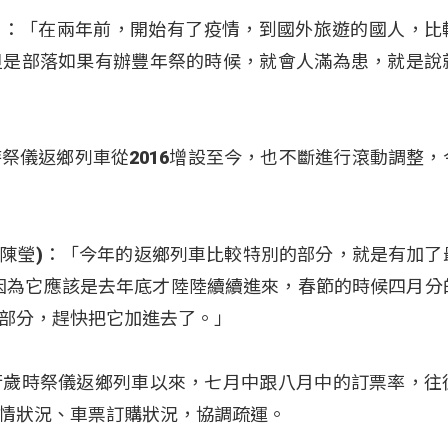
鄭天財)：「在兩年前，開始有了疫情，到國外旅遊的國人，
但是部落如果有辦豐年祭的時候，就會人滿為患，就是說
祭儀返鄉列車從2016增設至今，也不斷進行滾動調整，
yalrep(陳瑩)：「今年的返鄉列車比較特別的部分，就是有加
面，因為它應該是去年底才陸陸續續進來，春節的時候四月分
部分，趕快把它加進去了。」
行歲時祭儀返鄉列車以來，七月中跟八月中的訂票率，往
情狀況、車票訂購狀況，協調疏運。