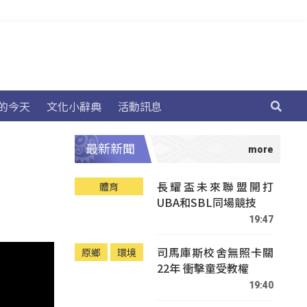
的今天
文化小辭典
活動訊息
最新新聞
長耀盃未來聯盟開打
體育
UBA和SBL同場競技
19:47
司馬庫斯校舍無照卡關
原鄉
環境
22年 衝擊童受教權
19:40