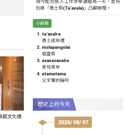
現今配合族人工作求學濃縮為一天，並特
別將「勇士祭(Ta‘avala)」凸顯辦理。
小辭典
ta‘avalra
勇士成年禮
molapangolai
祖靈祭
asavasavahe
男性青年
atamatama
父字輩的稱呼
歷史上的今天
氛串起文化連
2026/ 08/ 07