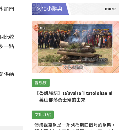
文化小辭典
外加開
。
幾個比較
多一點
提供給
魯凱族
【魯凱族語】ta‘avalra ‘i tatolohae ni
｜萬山部落勇士祭的由來
文化介紹
傳統祖靈祭是一系列為期四個月的祭典，