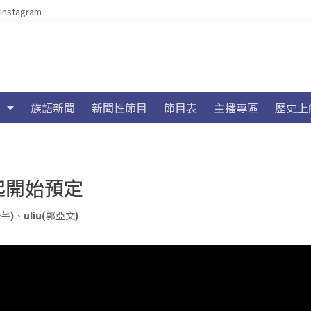
Instagram
族語新聞
新聞性節目
節目表
主播專區
歷史上
起開始預定
子芊)
、
uliu(郭亞文)