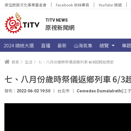
原住民族文化事業基金會
Facebook 粉絲專頁
YouTube 頻道
TITV NEWS
原視新聞網
2024 總統大選
直播
最新
山海氣象
總覽
專題
首頁
生活
七、八月份歲時祭儀返鄉列車 6/3起開始預定
七、八月份歲時祭儀返鄉列車 6/3
發布：2022-06-02 19:50
台北市
Cemedas Dumalalrath(江