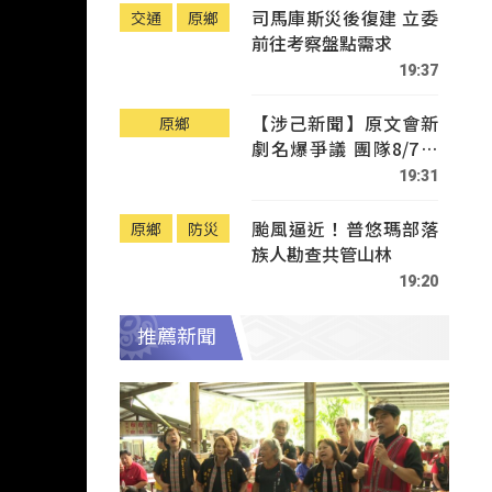
司馬庫斯災後復建 立委
交通
原鄉
前往考察盤點需求
19:37
【涉己新聞】原文會新
原鄉
劇名爆爭議 團隊8/7赴
Tafalong致歉
19:31
颱風逼近！普悠瑪部落
原鄉
防災
族人勘查共管山林
19:20
推薦新聞