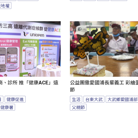
產地權
、診所 推「健康ACE」遠
公益團邀愛國浦長輩義工 彩繪
節
日
健康促進
生活
台東大武
大武鄉愛國浦部
民健康署
父親節