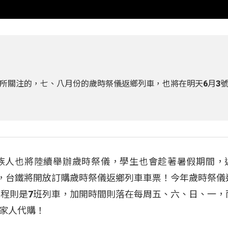
所關注的，七、八月份的歲時祭儀返鄉列車，也將在明天6月3
族人也將陸續舉辦歲時祭儀，學生也會趁著暑假期間，
始，台鐵將開放訂購歲時祭儀返鄉列車車票！今年歲時祭儀
回程則是7班列車，加開時間則落在每周五、六、日、一，
家人代購！