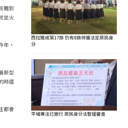
比較難到
就坐火
西拉雅成第17族 仍有8族待獲法定原民身
分
今年，
了最新型
的時還
往都會
平埔專法已施行 原民身分法暫緩審查