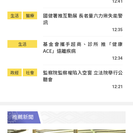
12:41
國健署推互動展 長者量六力揪失能警
生活
醫療
訊
12:35
基金會攜手超商、診所 推「健康
生活
ACE」遠離疾病
12:34
監察院監察權陷入空窗 立法院舉行公
政經
社會
聽會
12:21
推薦新聞