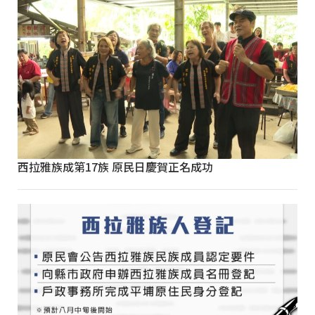
西拉雅族成第17族 原民日慶賀正名成功