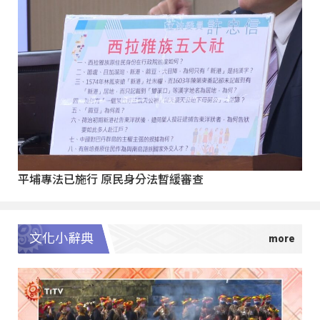
平埔專法已施行 原民身分法暫緩審查
文化小辭典