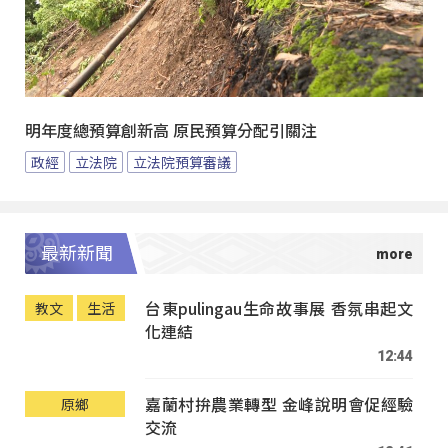
明年度總預算創新高 原民預算分配引關注
政經
立法院
立法院預算審議
最新新聞
台東pulingau生命故事展 香氛串起文
教文
生活
化連結
12:44
嘉蘭村拚農業轉型 金峰說明會促經驗
原鄉
交流