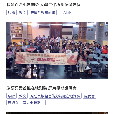
長榮百合小暑期營 大學生伴原鄉童過暑假
原鄉
教文
史懷哲教育計畫
百合國小
族語認證首推在地測驗 屏東舉辦說明會
原鄉
教文
原住民族語言能力認證在地測驗
原民會
原語會
屏東來義高中