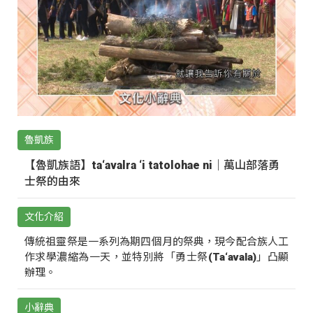
魯凱族
【魯凱族語】ta‘avalra ‘i tatolohae ni｜萬山部落勇
士祭的由來
文化介紹
傳統祖靈祭是一系列為期四個月的祭典，現今配合族人工
作求學濃縮為一天，並特別將「勇士祭(Ta‘avala)」凸顯
辦理。
小辭典