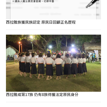
西拉雅族獲民族認定 原民日回顧正名歷程
西拉雅成第17族 仍有8族待獲法定原民身分