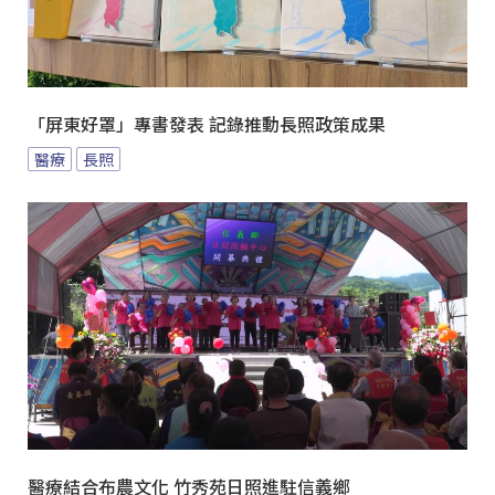
「屏東好罩」專書發表 記錄推動長照政策成果
醫療
長照
醫療結合布農文化 竹秀苑日照進駐信義鄉