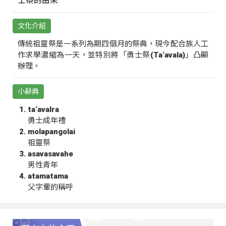
士祭的由來
文化介紹
傳統祖靈祭是一系列為期四個月的祭典，現今配合族人工
作求學濃縮為一天，並特別將「勇士祭(Ta‘avala)」凸顯
辦理。
小辭典
ta‘avalra
勇士成年禮
molapangolai
祖靈祭
asavasavahe
男性青年
atamatama
父字輩的稱呼