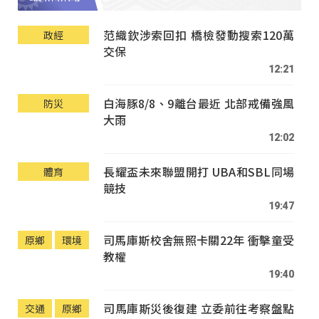
范織欽涉索回扣 橋檢發動搜索120萬
政經
交保
12:21
白海豚8/8、9離台最近 北部戒備強風
防災
大雨
12:02
長耀盃未來聯盟開打 UBA和SBL同場
體育
競技
19:47
司馬庫斯校舍無照卡關22年 衝擊童受
原鄉
環境
教權
19:40
司馬庫斯災後復建 立委前往考察盤點
交通
原鄉