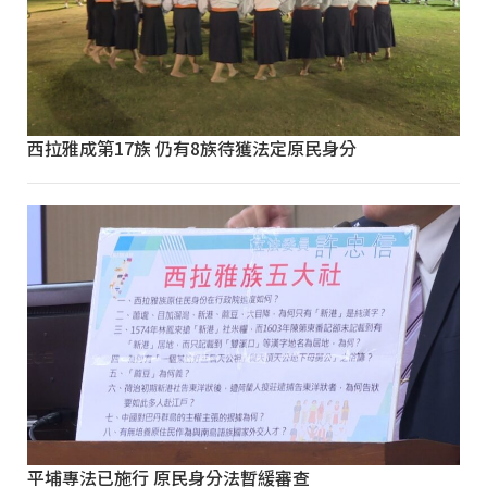
西拉雅成第17族 仍有8族待獲法定原民身分
平埔專法已施行 原民身分法暫緩審查