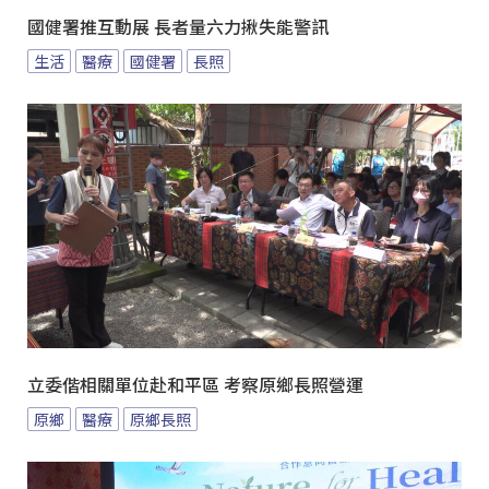
國健署推互動展 長者量六力揪失能警訊
生活
醫療
國健署
長照
立委偕相關單位赴和平區 考察原鄉長照營運
原鄉
醫療
原鄉長照