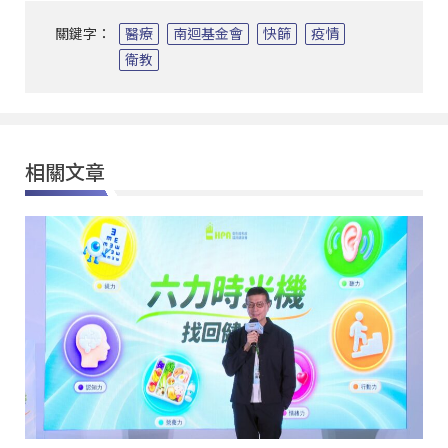
關鍵字：
醫療
南迴基金會
快篩
疫情
衛教
相關文章