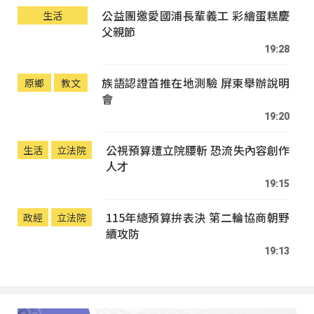
公益團邀愛國浦長輩義工 彩繪蛋糕慶
生活
父親節
19:28
族語認證首推在地測驗 屏東舉辦說明
原鄉
教文
會
19:20
公視預算遭立院腰斬 恐流失內容創作
生活
立法院
人才
19:15
115年總預算拚表決 第二輪協商朝野
政經
立法院
續攻防
19:13