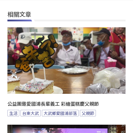
相關文章
公益團邀愛國浦長輩義工 彩繪蛋糕慶父親節
生活
台東大武
大武鄉愛國浦部落
父親節