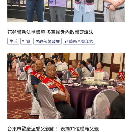
花蓮警執法爭議燒 多黨團赴內政部要說法
生活
社會
內政部警政署
花蓮聯合豐年節
台東市歡慶溫馨父親節！ 表揚71位模範父親