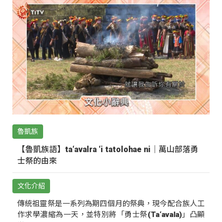
魯凱族
【魯凱族語】ta‘avalra ‘i tatolohae ni｜萬山部落勇
士祭的由來
文化介紹
傳統祖靈祭是一系列為期四個月的祭典，現今配合族人工
作求學濃縮為一天，並特別將「勇士祭(Ta‘avala)」凸顯