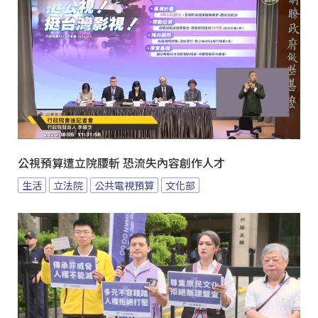
公視預算遭立院腰斬 恐流失內容創作人才
生活
立法院
公共電視預算
文化部