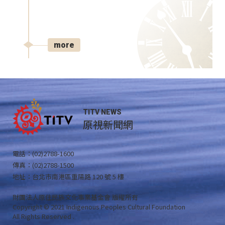
more
TITV NEWS
原視新聞網
電話：(02)2788-1600
傳真：(02)2788-1500
地址：台北市南港區重陽路 120 號 5 樓
財團法人原住民族文化事業基金會 版權所有
Copyright © 2021 Indigenous Peoples Cultural Foundation
All Rights Reserved .