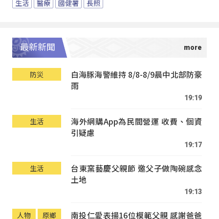
生活
醫療
國健署
長照
最新新聞
白海豚海警維持 8/8-8/9晨中北部防豪
防災
雨
19:19
海外網購App為民間營運 收費、個資
生活
引疑慮
19:17
台東窯藝慶父親節 邀父子做陶碗感念
生活
土地
19:13
南投仁愛表揚16位模範父親 感謝爸爸
人物
原鄉