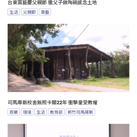
台東窯藝慶父親節 邀父子做陶碗感念土地
生活
父親節
窯藝
司馬庫斯校舍無照卡關22年 衝擊童受教權
原鄉
環境
生活
教育部
新竹司馬庫斯