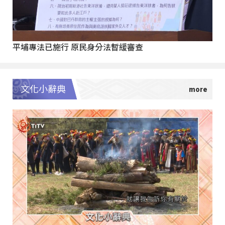
平埔專法已施行 原民身分法暫緩審查
文化小辭典