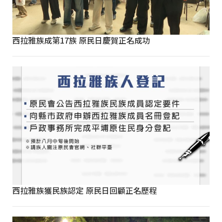
西拉雅族成第17族 原民日慶賀正名成功
西拉雅族獲民族認定 原民日回顧正名歷程