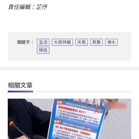
責任編輯：芷伃
關鍵字：
生活
大雨特報
天氣
氣象
淹水
降雨
相關文章