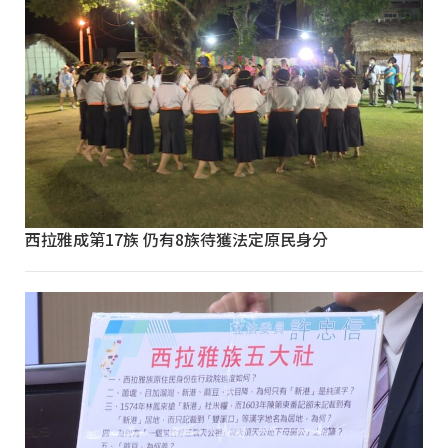
西拉雅成第17族 仍有8族待獲法定原民身分