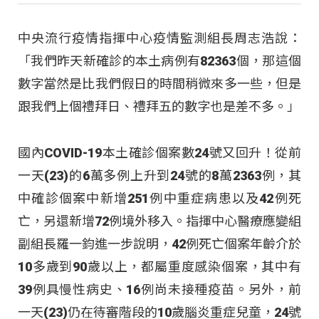
中央流行疫情指揮中心疫情監測組長周志浩說：
「我們昨天新確診的本土病例有82363個，那這個
數字當然是比我們假日的時間稍微來多一些，但是
跟我們上個禮拜日、禮拜五的數字也是差不多。」
國內COVID-19本土確診個案數24號又回升！從前
一天(23)的6萬多例上升到24號的8萬2363例，其
中確診個案中新增251例中重症病患以及42例死
亡，另還新增72例境外移入。指揮中心醫療應變組
副組長羅一鈞進一步說明，42例死亡個案年齡介於
10多歲到90歲以上，都屬重度感染個案，其中有
39例具慢性病史、16例尚未接種疫苗。另外，前
一天(23)仍在待審階段的10歲腦炎重症兒童，24號