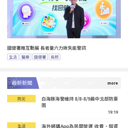
國健署推互動展 長者量六力揪失能警訊
生活
醫療
國健署
長照
最新新聞
白海豚海警維持 8/8-8/9晨中北部防豪
防災
雨
19:19
海外網購App為民間營運 收費、個資
生活