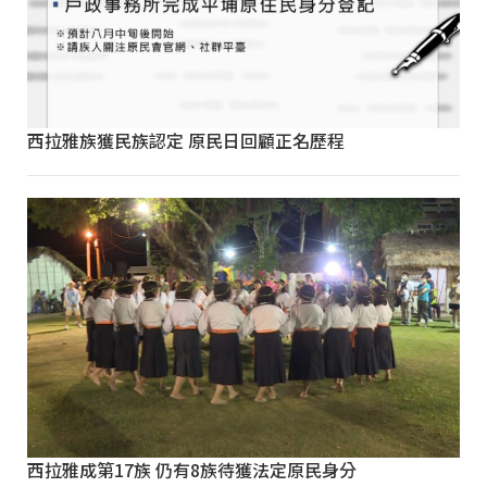
西拉雅族獲民族認定 原民日回顧正名歷程
西拉雅成第17族 仍有8族待獲法定原民身分