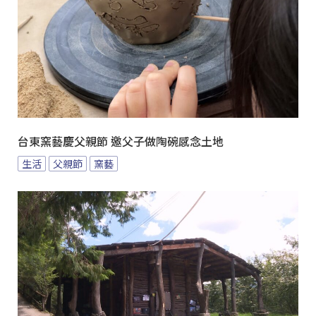
台東窯藝慶父親節 邀父子做陶碗感念土地
生活
父親節
窯藝