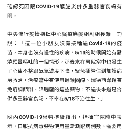
確認死因跟COVID-19釀腦炎併多重器官衰竭有
關。
中央流行疫情指揮中心醫療應變組副組長羅一鈞
說：「這一位小朋友沒有接種過Covid-19的疫
苗，本身也沒有慢性的疾病，5/13的時候開始有發
燒頭暈嘔吐的一個情形，那後來在醫院當中也發生
了心律不整跟氧氣濃度下降，緊急插管住到加護病
房救治，治療當中有使用過類固醇、瑞德西韋還有
免疫調節劑、降腦壓的這些藥物，不過後來還是合
併多重器官衰竭，不幸在5/18不治往生。」
國內COVID-19藥物持續釋出，指揮官陳時中表
示，口服抗病毒藥物使用量漸漸跟病例數、需要用