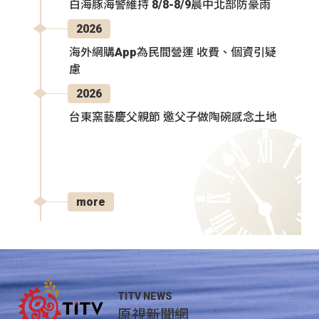
白海豚海警維持 8/8-8/9晨中北部防豪雨
2026
海外網購App為民間營運 收費、個資引疑
慮
2026
台東窯藝慶父親節 邀父子做陶碗感念土地
more
TITV NEWS
原視新聞網