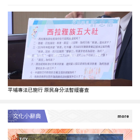
平埔專法已施行 原民身分法暫緩審查
文化小辭典