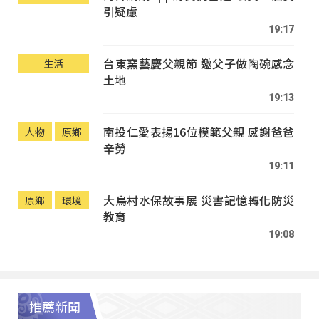
引疑慮
19:17
台東窯藝慶父親節 邀父子做陶碗感念
生活
土地
19:13
南投仁愛表揚16位模範父親 感謝爸爸
人物
原鄉
辛勞
19:11
大鳥村水保故事展 災害記憶轉化防災
原鄉
環境
教育
19:08
推薦新聞