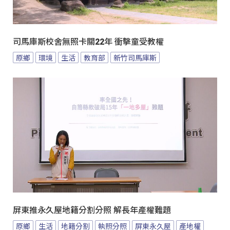
司馬庫斯校舍無照卡關22年 衝擊童受教權
原鄉
環境
生活
教育部
新竹司馬庫斯
屏東推永久屋地籍分割分照 解長年產權難題
原鄉
生活
地籍分割
執照分照
屏東永久屋
產地權