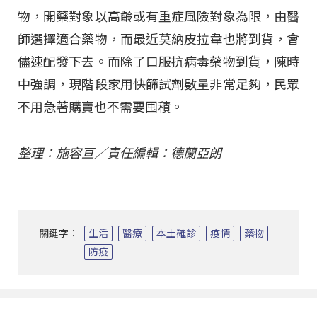
物，開藥對象以高齡或有重症風險對象為限，由醫
師選擇適合藥物，而最近莫納皮拉韋也將到貨，會
儘速配發下去。而除了口服抗病毒藥物到貨，陳時
中強調，現階段家用快篩試劑數量非常足夠，民眾
不用急著購賣也不需要囤積。
整理：施容亘／責任編輯：德蘭亞朗
關鍵字：
生活
醫療
本土確診
疫情
藥物
防疫