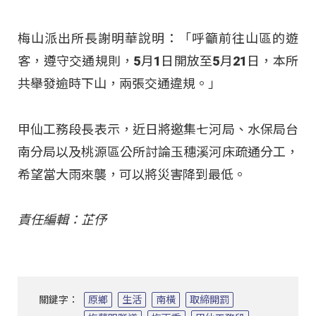
梅山派出所長謝明華說明：「呼籲前往山區的遊
客，遵守交通規則，5月1日開放至5月21日，本所
共舉發逾時下山，兩張交通違規。」
甲仙工務段長表示，近日將邀集七河局、水保局台
南分局以及桃源區公所討論玉穗溪河床疏通分工，
希望當大雨來襲，可以將災害降到最低。
責任編輯：芷伃
關鍵字：
原鄉
生活
南橫
取締開罰