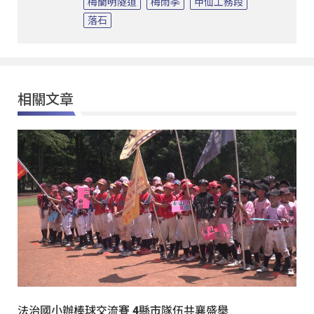
梅蘭明隧道
梅雨季
甲仙工務段
落石
相關文章
法治國小辦棒球交流賽 4縣市隊伍共襄盛舉