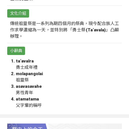
文化介紹
傳統祖靈祭是一系列為期四個月的祭典，現今配合族人工
作求學濃縮為一天，並特別將「勇士祭(Ta‘avala)」凸顯
辦理。
小辭典
ta‘avalra
勇士成年禮
molapangolai
祖靈祭
asavasavahe
男性青年
atamatama
父字輩的稱呼