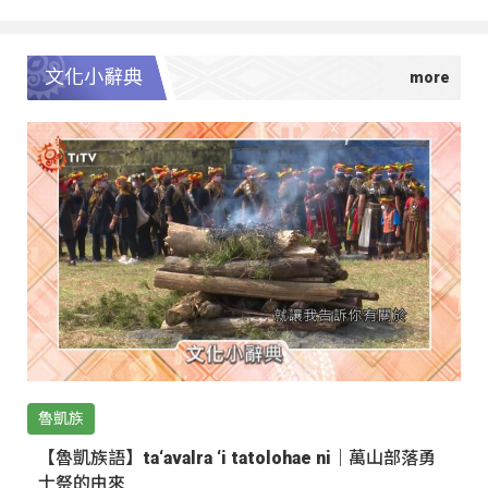
文化小辭典
魯凱族
【魯凱族語】ta‘avalra ‘i tatolohae ni｜萬山部落勇
士祭的由來