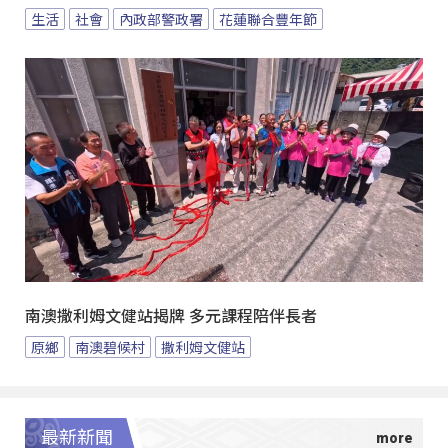
生活
社會
內政部警政署
花蓮聯合豐年節
南澳撒利姆文健站揭牌 多元課程陪伴長者
原鄉
南澳碧候村
撒利姆文健站
最新新聞