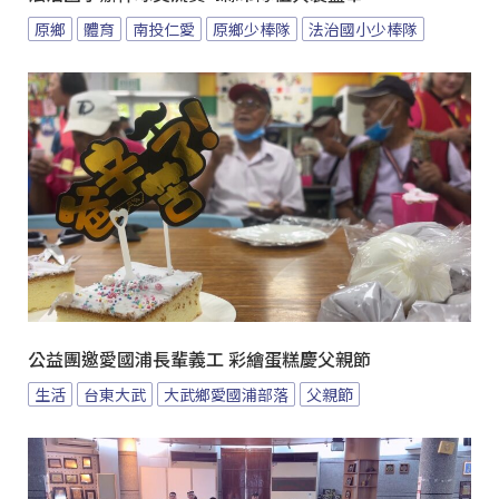
原鄉
體育
南投仁愛
原鄉少棒隊
法治國小少棒隊
公益團邀愛國浦長輩義工 彩繪蛋糕慶父親節
生活
台東大武
大武鄉愛國浦部落
父親節