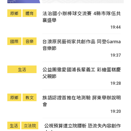
法治國小辦棒球交流賽 4縣市隊伍共
原鄉
體育
襄盛舉
19:44
台澳原民藝術家共創作品 同登Garma
國際
音樂
音樂節
19:37
公益團邀愛國浦長輩義工 彩繪蛋糕慶
生活
父親節
19:28
族語認證首推在地測驗 屏東舉辦說明
原鄉
教文
會
19:20
公視預算遭立院腰斬 恐流失內容創作
生活
立法院