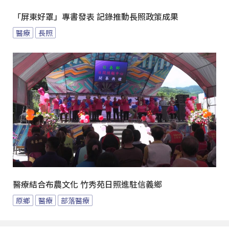
「屏東好罩」專書發表 記錄推動長照政策成果
醫療
長照
醫療結合布農文化 竹秀苑日照進駐信義鄉
原鄉
醫療
部落醫療