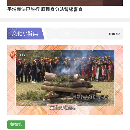
平埔專法已施行 原民身分法暫緩審查
文化小辭典
魯凱族