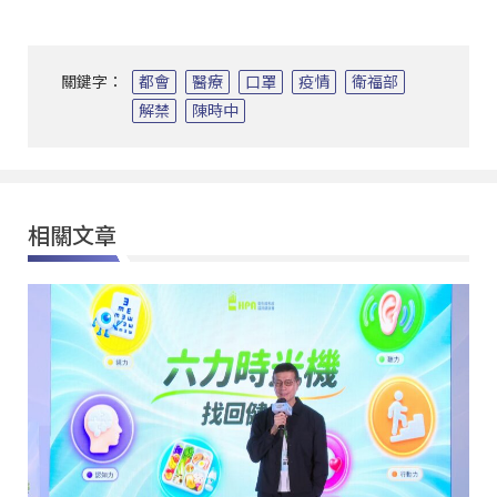
關鍵字：
都會
醫療
口罩
疫情
衛福部
解禁
陳時中
相關文章