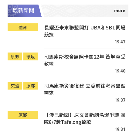
最新新聞
長耀盃未來聯盟開打 UBA和SBL同場
體育
競技
19:47
司馬庫斯校舍無照卡關22年 衝擊童受
原鄉
環境
教權
19:40
司馬庫斯災後復建 立委前往考察盤點
交通
原鄉
需求
19:37
【涉己新聞】原文會新劇名爆爭議 團
原鄉
隊8/7赴Tafalong致歉
19:31