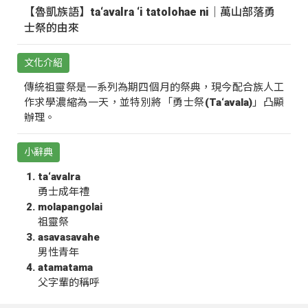
【魯凱族語】ta‘avalra ‘i tatolohae ni｜萬山部落勇
士祭的由來
文化介紹
傳統祖靈祭是一系列為期四個月的祭典，現今配合族人工
作求學濃縮為一天，並特別將「勇士祭(Ta‘avala)」凸顯
辦理。
小辭典
ta‘avalra
勇士成年禮
molapangolai
祖靈祭
asavasavahe
男性青年
atamatama
父字輩的稱呼