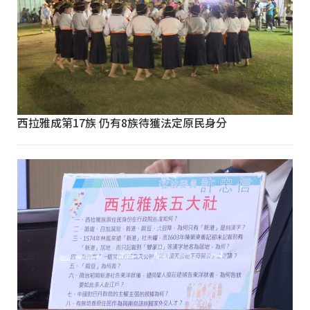
西拉雅成第17族 仍有8族待獲法定原民身分