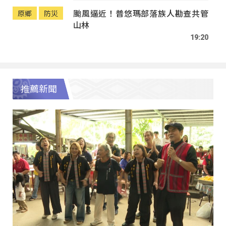
颱風逼近！普悠瑪部落族人勘查共管
原鄉
防災
山林
19:20
推薦新聞