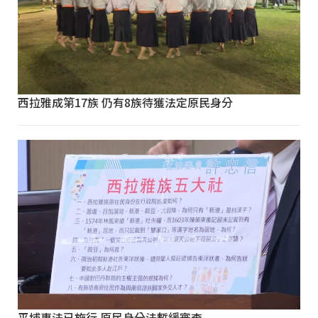
西拉雅成第17族 仍有8族待獲法定原民身分
平埔專法已施行 原民身分法暫緩審查