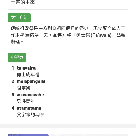
士祭的由來
文化介紹
傳統祖靈祭是一系列為期四個月的祭典，現今配合族人工
作求學濃縮為一天，並特別將「勇士祭(Ta‘avala)」凸顯
辦理。
小辭典
ta‘avalra
勇士成年禮
molapangolai
祖靈祭
asavasavahe
男性青年
atamatama
父字輩的稱呼