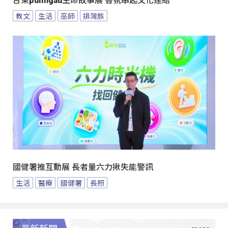
台東pulingau生命故事展 香氛串起文化連結
教文
生活
巫師
排灣族
國健署推互動展 長者量六力揪失能警訊
生活
醫療
國健署
長照