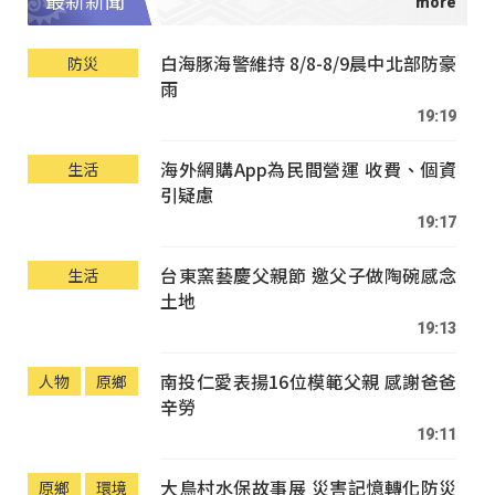
最新新聞
白海豚海警維持 8/8-8/9晨中北部防豪
防災
雨
19:19
海外網購App為民間營運 收費、個資
生活
引疑慮
19:17
台東窯藝慶父親節 邀父子做陶碗感念
生活
土地
19:13
南投仁愛表揚16位模範父親 感謝爸爸
人物
原鄉
辛勞
19:11
大鳥村水保故事展 災害記憶轉化防災
原鄉
環境