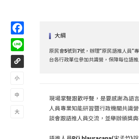
Facebook
大綱
Line
原民會5號到7號，辦理”原民語推人員”
台各行政單位參加共識營，保障每位語推
A
現場掌聲跟歡呼聲，是要感謝為語言
A
人員專業知能研習暨行政機關共識營
談會跟語推人員交流，並舉辦頒獎典
A
語推人員Pi’i hlauracana