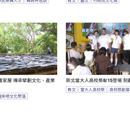
原民樂舞人才
舞跨界培訓
教文
藝文
行政院文化獎
雅家屋 傳承擘劃文化、產業
新北當大人高校祭8/15登場 
教文
當大人高校祭
高校原創畢
醒來吧文化聚落