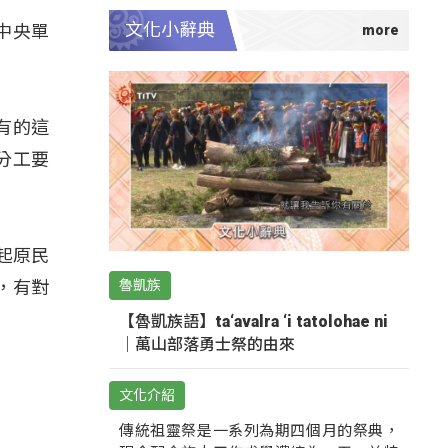
文化小辭典
中央單
該有的這
分工要
起原民
魯凱族
，有對
【魯凱族語】ta‘avalra ‘i tatolohae ni
｜萬山部落勇士祭的由來
文化介紹
傳統祖靈祭是一系列為期四個月的祭典，