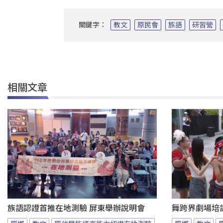
關鍵字：
教文
原民會
族語
研習營
相關文章
族語認證首推在地測驗 屏東舉辦說明會
舞跨界劇場培