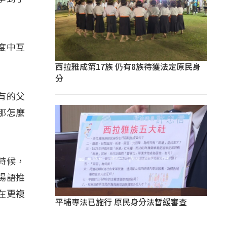
度中互
西拉雅成第17族 仍有8族待獲法定原民身
分
，有的父
那怎麼
時候，
場語推
在更複
平埔專法已施行 原民身分法暫緩審查