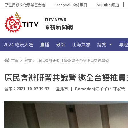
原住民族文化事業基金會
Facebook 粉絲專頁
YouTube 頻道
TITV NEWS
原視新聞網
2024 總統大選
直播
最新
山海氣象
總覽
專題
首頁
教文
原民會辦研習共識營 邀全台語推員交流學習
原民會辦研習共識營 邀全台語推員
發布：2021-10-07 19:37
臺北市
Cemedas(江子芊)
、
許家榮