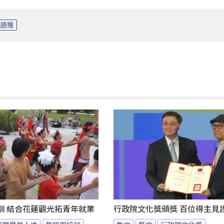
語推
訓 結合花蓮觀光拓青年就業
行政院文化獎頒獎 百位得主見