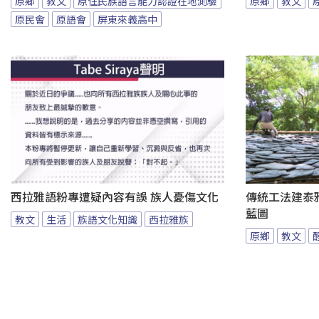
原鄉
教文
原住民族語言能力認證在地測驗
原鄉
教文
原民會
原語會
屏東來義高中
西拉雅語粉專遭疑內容有誤 族人憂傷文化
傳統工法建泰
藍圖
教文
生活
族語文化知識
西拉雅族
原鄉
教文