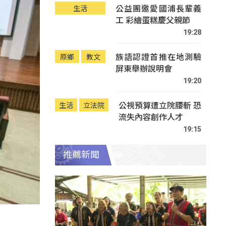
公益團邀愛國浦長輩義
生活
工 彩繪蛋糕慶父親節
19:28
族語認證首推在地測驗
原鄉
教文
屏東舉辦說明會
19:20
公視預算遭立院腰斬 恐
生活
立法院
流失內容創作人才
19:15
推薦新聞