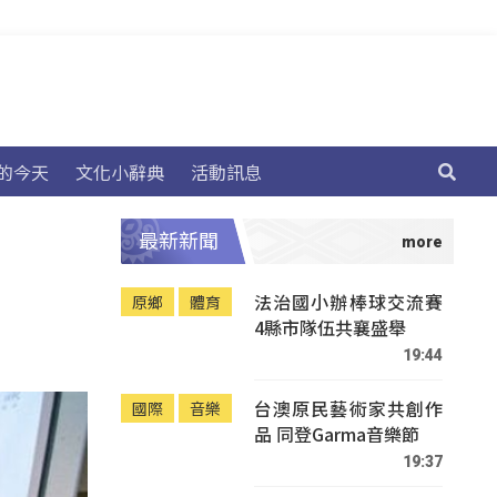
的今天
文化小辭典
活動訊息
最新新聞
法治國小辦棒球交流賽
原鄉
體育
4縣市隊伍共襄盛舉
19:44
台澳原民藝術家共創作
國際
音樂
品 同登Garma音樂節
19:37