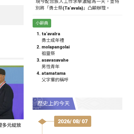
現今配合族人工作求學濃縮為一天，並特
別將「勇士祭(Ta‘avala)」凸顯辦理。
小辭典
ta‘avalra
勇士成年禮
molapangolai
祖靈祭
asavasavahe
男性青年
atamatama
父字輩的稱呼
歷史上的今天
2026/ 08/ 07
證多元綻放