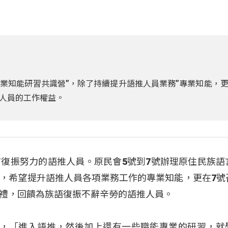
專業知能研習共識營”，除了持續提升語推人員業務”專業知能，
人員的工作權益。
復振努力的語推人員。原民會5號到7號辦理原住民族語
，希望提升語推人員各項業務工作的專業知能，更在7號
禮，回饋為族語復振不辭辛勞的語推人員。
(宋孟竹)說，「進入語推，然後加上還有一些職能專業的研習，