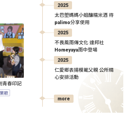
2025
太巴塱媽媽小姐釀糯米酒 待
palimo分享使用
2025
不畏風雨傳文化 達邦社
Homeyaya雨中登場
2025
仁愛鄉表揚模範父親 公所精
心安排活動
刻劃青春印記
業歌
more