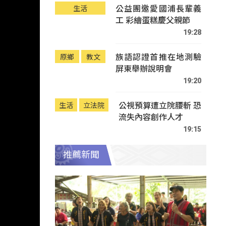
公益團邀愛國浦長輩義
生活
工 彩繪蛋糕慶父親節
19:28
族語認證首推在地測驗
原鄉
教文
屏東舉辦說明會
19:20
公視預算遭立院腰斬 恐
生活
立法院
流失內容創作人才
19:15
推薦新聞