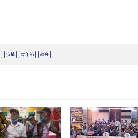
港
疫情
端午節
龍舟