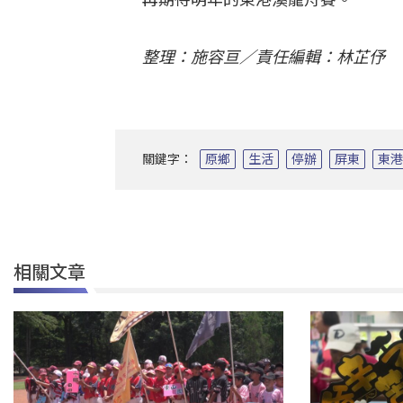
整理：施容亘／責任編輯：林芷伃
關鍵字：
原鄉
生活
停辦
屏東
東
相關文章