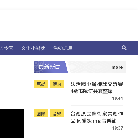
的今天
文化小辭典
活動訊息
最新新聞
法治國小辦棒球交流賽
原鄉
體育
4縣市隊伍共襄盛舉
19:44
台澳原民藝術家共創作
國際
音樂
品 同登Garma音樂節
19:37