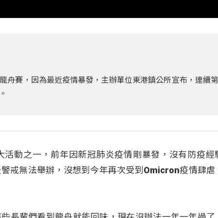
龍舟賽，因為最近疫情暴發，主辦單位東港鎮公所宣布，連續
。
大活動之一，前年因新冠肺炎疫情剛暴發，沒有防疫經
警戒無法舉辦，沒想到今年再次受到Omicron疫情肆虐
這些長輩們看到龍舟就能回味，現在沒辦法一年一年過了