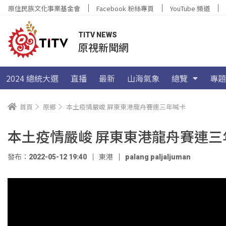
原住民族文化事業基金會
Facebook 粉絲專頁
YouTube 頻道
TITV NEWS
原視新聞網
2024 總統大選
直播
最新
山海氣象
總覽
專題
首頁
原鄉
本土疫情嚴峻 屏東東港龍舟賽連三年喊卡
本土疫情嚴峻 屏東東港龍舟賽連三
發布：2022-05-12 19:40
東港
palang paljaljuman