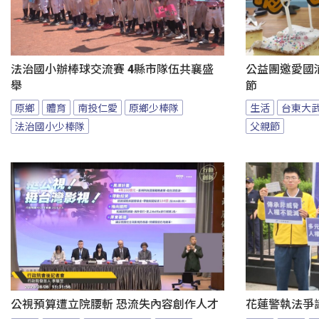
法治國小辦棒球交流賽 4縣市隊伍共襄盛
公益團邀愛國
舉
節
原鄉
體育
南投仁愛
原鄉少棒隊
生活
台東大
法治國小少棒隊
父親節
公視預算遭立院腰斬 恐流失內容創作人才
花蓮警執法爭