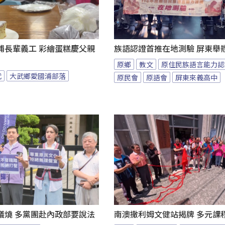
浦長輩義工 彩繪蛋糕慶父親
族語認證首推在地測驗 屏東舉
原鄉
教文
原住民族語言能力認
武
大武鄉愛國浦部落
原民會
原語會
屏東來義高中
議燒 多黨團赴內政部要說法
南澳撒利姆文健站揭牌 多元課