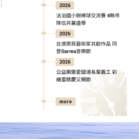
2026
法治國小辦棒球交流賽 4縣市
隊伍共襄盛舉
2026
台澳原民藝術家共創作品 同
登Garma音樂節
2026
公益團邀愛國浦長輩義工 彩
繪蛋糕慶父親節
more