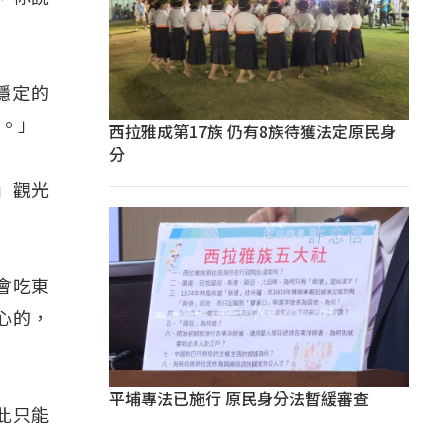
」
穩定的
賽。」
西拉雅成第17族 仍有8族待獲法定原民身
分
」觀光
會吃東
心的，
平埔專法已施行 原民身分法暫緩審查
此只能