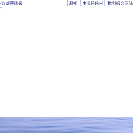
內政部警政署
原鄉
南澳碧候村
撒利姆文健站
節