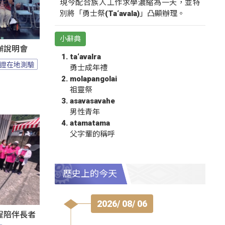
現今配合族人工作求學濃縮為一天，並特
別將「勇士祭(Ta‘avala)」凸顯辦理。
小辭典
辦說明會
ta‘avalra
證在地測驗
勇士成年禮
molapangolai
祖靈祭
asavasavahe
男性青年
atamatama
父字輩的稱呼
歷史上的今天
2026/ 08/ 06
程陪伴長者