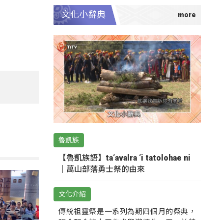
文化小辭典
魯凱族
【魯凱族語】ta‘avalra ‘i tatolohae ni
｜萬山部落勇士祭的由來
文化介紹
傳統祖靈祭是一系列為期四個月的祭典，