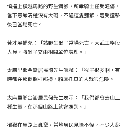
慎撞上橫越馬路的野生獼猴，所幸騎士僅受輕傷，
當下意識清楚沒有大礙，不過這隻獼猴，遭受撞擊
後已當場死亡。
黃才展補充：「該野生猴子當場死亡，大武工務段
人員，將猴子交由相關單位處理。」
太麻里鄉金崙居民陳先生解釋：「猴子很多啊，有
時都在那個欄杆那邊，騎摩托車的人就很危險。」
太麻里鄉金崙居民何先生表示：「我們都會去山上
種生薑，在那個山路上就會遇到。」
獼猴在馬路上亂竄，當地居民見怪不怪，不少人都