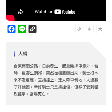
Facebook
Line
A
A
A
大綱
台東南迴公路，日前發生一起重機摔車意外，當
時一隻野生獼猴，突然從樹叢衝出來，騎士根本
來不及反應，直接撞上，連人帶車倒地，人還翻
了好幾圈，幸好騎士只是擦挫傷，但猴子受到猛
烈撞擊，當場死亡。