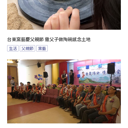
台東窯藝慶父親節 邀父子做陶碗感念土地
生活
父親節
窯藝