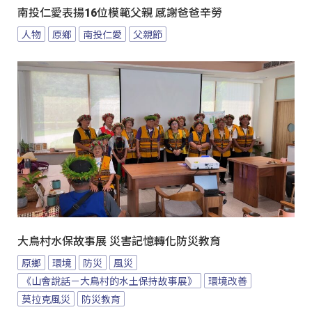
南投仁愛表揚16位模範父親 感謝爸爸辛勞
人物
原鄉
南投仁愛
父親節
大鳥村水保故事展 災害記憶轉化防災教育
原鄉
環境
防災
風災
《山會說話－大鳥村的水土保持故事展》
環境改善
莫拉克風災
防災教育