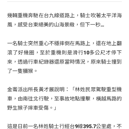
幾輛重機奔馳在台九線道路上，騎士吹著太平洋海
風，感受台東絕美的山海景緻，但下一秒…
一名騎士突然重心不穩摔倒在馬路上，還在地上翻
滾了好幾圈，至於重機則是滑行10多公尺才停下
來，透過行車紀錄器還原當時情況，原來騎士撞到
了一隻獼猴。
金崙派出所長黃才展說明：「林姓民眾駕駛重型機
車，由南往北行駛，至事故地點撞擊，橫越馬路的
野生猴子摔車受傷。」
這是日前一名林姓騎士行經台9線395.7公里處，不