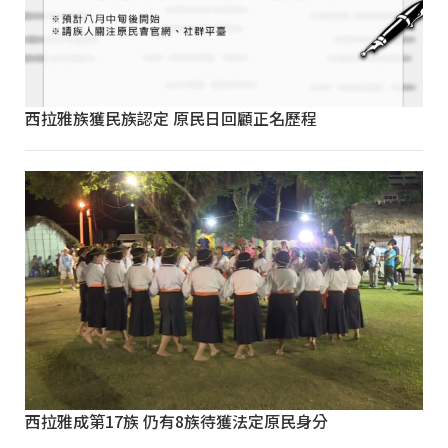
西拉雅族獲民族認定 原民日回顧正名歷程
西拉雅成第17族 仍有8族待獲法定原民身分