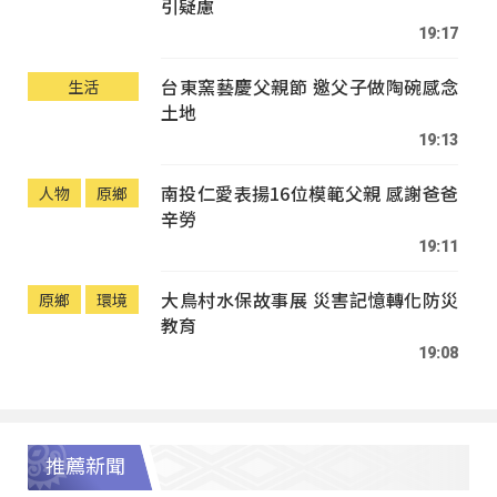
引疑慮
19:17
台東窯藝慶父親節 邀父子做陶碗感念
生活
土地
19:13
南投仁愛表揚16位模範父親 感謝爸爸
人物
原鄉
辛勞
19:11
大鳥村水保故事展 災害記憶轉化防災
原鄉
環境
教育
19:08
推薦新聞