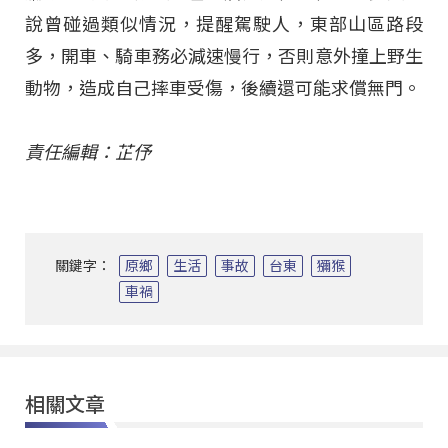
說曾碰過類似情況，提醒駕駛人，東部山區路段
多，開車、騎車務必減速慢行，否則意外撞上野生
動物，造成自己摔車受傷，後續還可能求償無門。
責任編輯：芷伃
關鍵字：
原鄉
生活
事故
台東
獼猴
車禍
相關文章