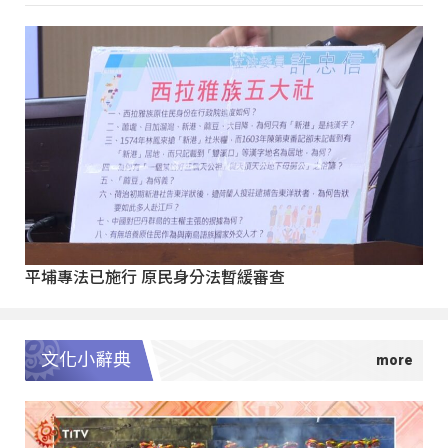
平埔專法已施行 原民身分法暫緩審查
文化小辭典