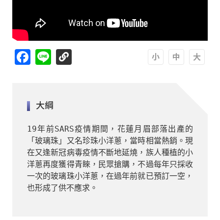
Facebook
Line
A
A
A
大綱
19年前SARS疫情期間，花蓮月眉部落出產的
「玻璃珠」又名珍珠小洋蔥，當時相當熱銷。現
在又逢新冠病毒疫情不斷地延燒，族人種植的小
洋蔥再度獲得青睞，民眾搶購，不過每年只採收
一次的玻璃珠小洋蔥，在過年前就已預訂一空，
也形成了供不應求。