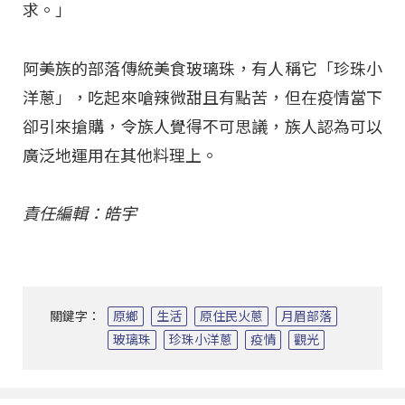
求。」
阿美族的部落傳統美食玻璃珠，有人稱它「珍珠小
洋蔥」，吃起來嗆辣微甜且有點苦，但在疫情當下
卻引來搶購，令族人覺得不可思議，族人認為可以
廣泛地運用在其他料理上。
責任編輯：皓宇
關鍵字：
原鄉
生活
原住民火蔥
月眉部落
玻璃珠
珍珠小洋蔥
疫情
觀光