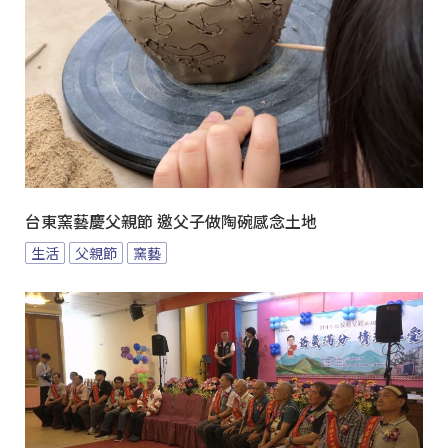
台東窯藝慶父親節 邀父子做陶碗感念土地
生活
父親節
窯藝