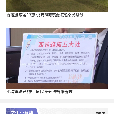
西拉雅成第17族 仍有8族待獲法定原民身分
平埔專法已施行 原民身分法暫緩審查
文化小辭典