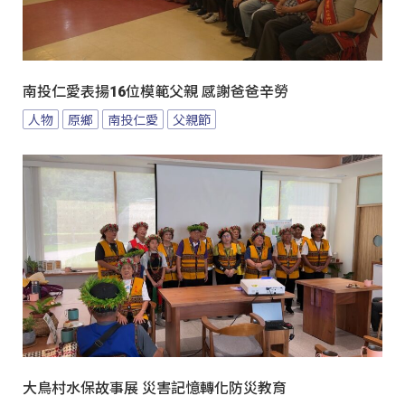
南投仁愛表揚16位模範父親 感謝爸爸辛勞
人物
原鄉
南投仁愛
父親節
大鳥村水保故事展 災害記憶轉化防災教育