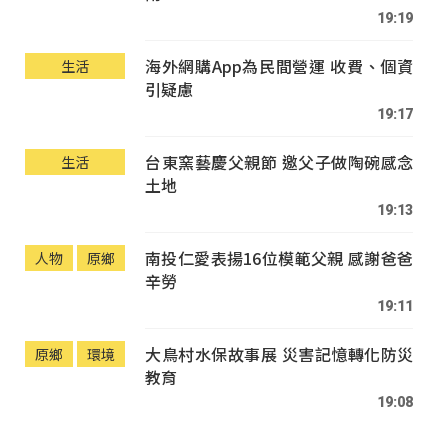
19:19
海外網購App為民間營運 收費、個資
生活
引疑慮
19:17
台東窯藝慶父親節 邀父子做陶碗感念
生活
土地
19:13
南投仁愛表揚16位模範父親 感謝爸爸
人物
原鄉
辛勞
19:11
大鳥村水保故事展 災害記憶轉化防災
原鄉
環境
教育
19:08