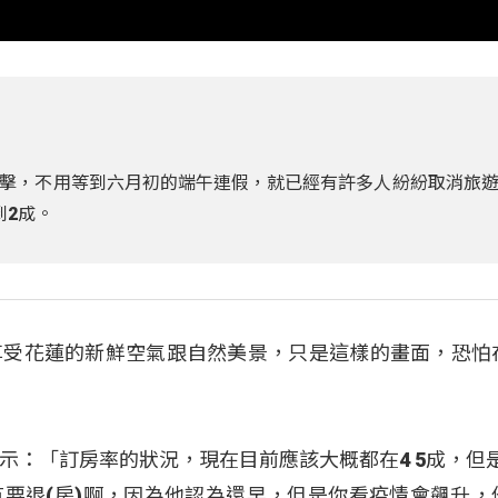
擊，不用等到六月初的端午連假，就已經有許多人紛紛取消旅
到2成。
享受花蓮的新鮮空氣跟自然美景，只是這樣的畫面，恐怕
：「訂房率的狀況，現在目前應該大概都在4 5成，但是這
要退(房)啊，因為他認為還早，但是你看疫情會飆升，