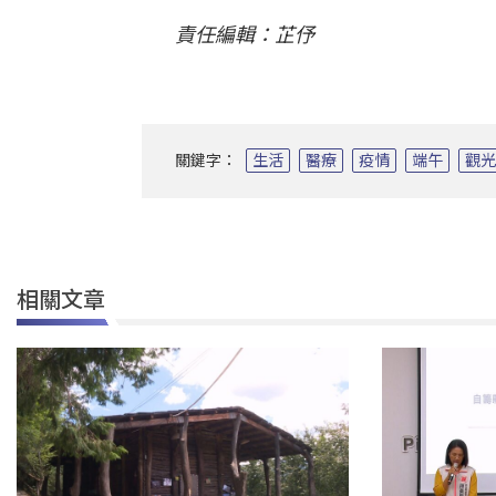
責任編輯：芷伃
關鍵字：
生活
醫療
疫情
端午
觀
相關文章