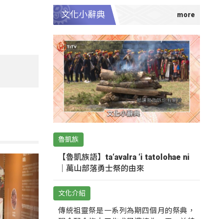
文化小辭典
魯凱族
【魯凱族語】ta‘avalra ‘i tatolohae ni
｜萬山部落勇士祭的由來
文化介紹
傳統祖靈祭是一系列為期四個月的祭典，