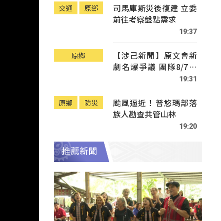
司馬庫斯災後復建 立委
交通
原鄉
前往考察盤點需求
19:37
【涉己新聞】原文會新
原鄉
劇名爆爭議 團隊8/7赴
Tafalong致歉
19:31
颱風逼近！普悠瑪部落
原鄉
防災
族人勘查共管山林
19:20
推薦新聞