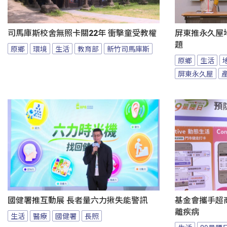
司馬庫斯校舍無照卡關22年 衝擊童受教權
屏東推永久屋
題
原鄉
環境
生活
教育部
新竹司馬庫斯
原鄉
生活
屏東永久屋
國健署推互動展 長者量六力揪失能警訊
基金會攜手超商
離疾病
生活
醫療
國健署
長照