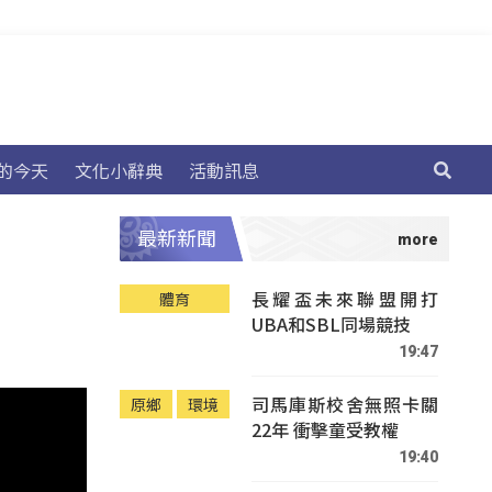
的今天
文化小辭典
活動訊息
最新新聞
長耀盃未來聯盟開打
體育
UBA和SBL同場競技
19:47
司馬庫斯校舍無照卡關
原鄉
環境
22年 衝擊童受教權
19:40