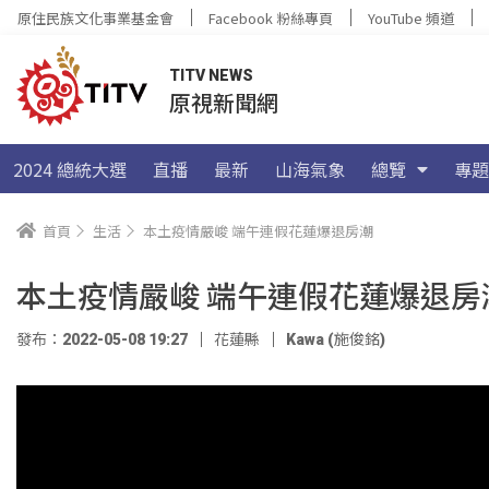
原住民族文化事業基金會
Facebook 粉絲專頁
YouTube 頻道
TITV NEWS
原視新聞網
2024 總統大選
直播
最新
山海氣象
總覽
專題
首頁
生活
本土疫情嚴峻 端午連假花蓮爆退房潮
本土疫情嚴峻 端午連假花蓮爆退房
發布：2022-05-08 19:27
花蓮縣
Kawa (施俊銘)