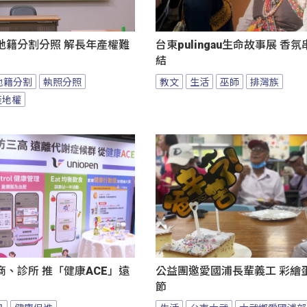
地籍分割分照 解長年產權難
台東pulingau生命故事展 香
結
地籍分割
執照分照
教文
生活
巫師
排灣族
產地權
、診所 推「健康ACE」遠
公益團邀愛國浦長輩義工 彩繪
節