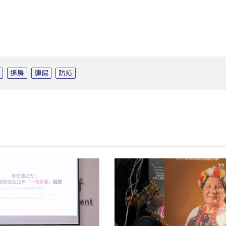
光
退房
連假
防疫