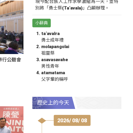
現今配合族人工作求學濃縮為一天，並特
別將「勇士祭(Ta‘avala)」凸顯辦理。
小辭典
ta‘avalra
勇士成年禮
molapangolai
祖靈祭
asavasavahe
舉行公聽會
男性青年
atamatama
父字輩的稱呼
歷史上的今天
2026/ 08/ 08