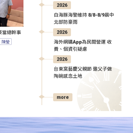
2026
白海豚海警維持 8/8-8/9晨中
北部防豪雨
2026
豪當總幹事
陳瑩
海外網購App為民間營運 收
費、個資引疑慮
2026
台東窯藝慶父親節 邀父子做
陶碗感念土地
more