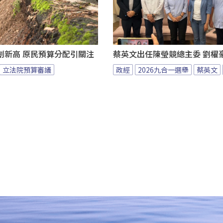
創新高 原民預算分配引關注
蔡英文出任陳瑩競總主委 劉櫂
立法院預算審議
政經
2026九合一選舉
蔡英文