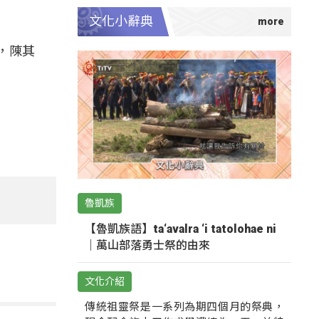
文化小辭典
，陳其
魯凱族
【魯凱族語】ta‘avalra ‘i tatolohae ni
｜萬山部落勇士祭的由來
文化介紹
傳統祖靈祭是一系列為期四個月的祭典，