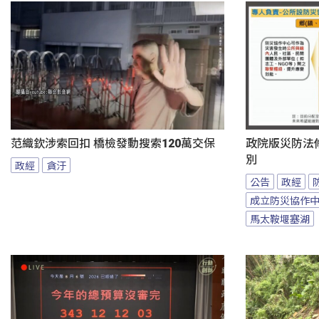
范織欽涉索回扣 橋檢發動搜索120萬交保
政院版災防法
別
政經
貪汙
公告
政經
成立防災協作
馬太鞍堰塞湖