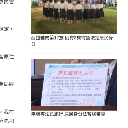
原民會
規定，
西拉雅成第17族 仍有8族待獲法定原民身
分
織原住
業局經
，我在
平埔專法已施行 原民身分法暫緩審查
分先把