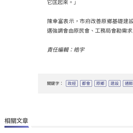
它匡起來。」
陳幸富表示，市府改善原鄉基礎建
邁強調會由原民會、工務局會勘需求
責任編輯：皓宇
關鍵字：
政經
都會
原鄉
建設
通
相關文章