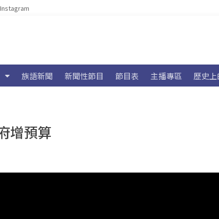
Instagram
族語新聞
新聞性節目
節目表
主播專區
歷史上
府增預算