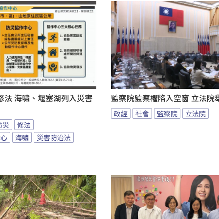
修法 海嘯、堰塞湖列入災害
監察院監察權陷入空窗 立法院
政經
社會
監察院
立法院
防災
修法
中心
海嘯
災害防治法