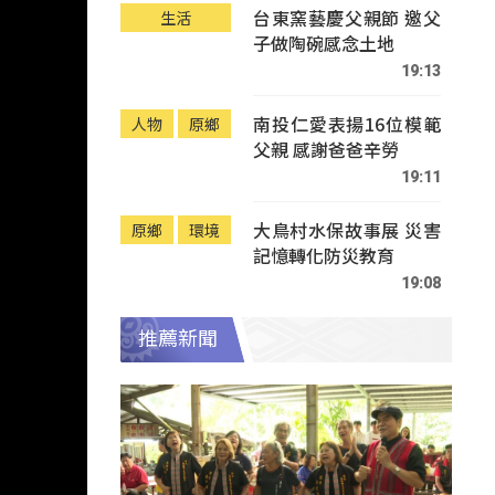
台東窯藝慶父親節 邀父
生活
子做陶碗感念土地
19:13
南投仁愛表揚16位模範
人物
原鄉
父親 感謝爸爸辛勞
19:11
大鳥村水保故事展 災害
原鄉
環境
記憶轉化防災教育
19:08
推薦新聞