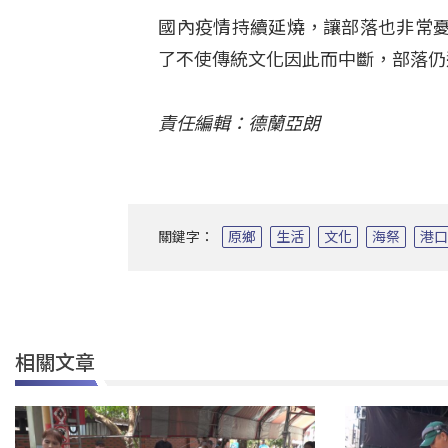
國內疫情持續延燒，讓部落也非常
了不使傳統文化因此而中斷，部落仍
責任編輯：德蘭亞朗
關鍵字：
原鄉
生活
文化
海祭
港
相關文章