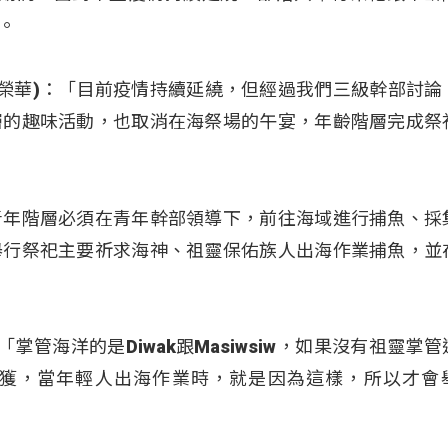
。
iway(林榮華)：「目前疫情持續延繞，但經過我們三級幹部討
層的趣味活動，也取消在海祭場的午宴，年齡階層完成祭
青年階層必須在青年幹部領導下，前往海域進行捕魚、採
舉行祭祀主要祈求海神、祖靈保佑族人出海作業捕魚，並
清進)：「掌管海洋的是Diwak跟Masiwsiw，如果沒有祖靈掌
獲，當年輕人出海作業時，就是因為這樣，所以才會