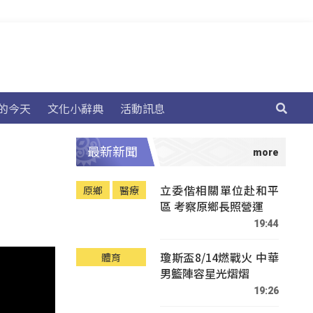
的今天
文化小辭典
活動訊息
最新新聞
立委偕相關單位赴和平
原鄉
醫療
區 考察原鄉長照營運
19:44
瓊斯盃8/14燃戰火 中華
體育
男籃陣容星光熠熠
19:26