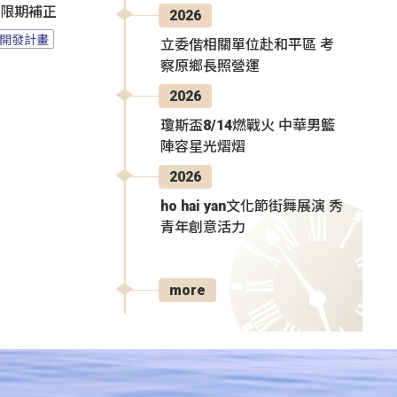
過限期補正
2026
開發計畫
立委偕相關單位赴和平區 考
察原鄉長照營運
2026
瓊斯盃8/14燃戰火 中華男籃
陣容星光熠熠
2026
ho hai yan文化節街舞展演 秀
青年創意活力
more