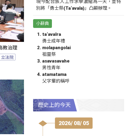
現今配合族人工作求學濃縮為一天，並特
別將「勇士祭(Ta‘avala)」凸顯辦理。
小辭典
ta‘avalra
勇士成年禮
molapangolai
高教治理
祖靈祭
立法院
asavasavahe
男性青年
atamatama
父字輩的稱呼
歷史上的今天
2026/ 08/ 05