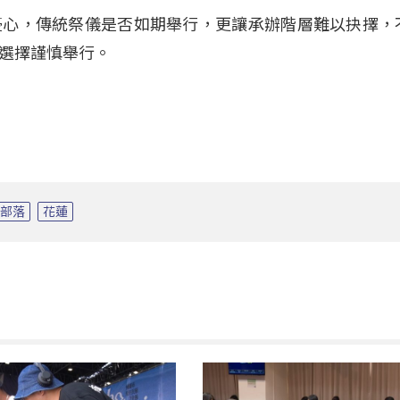
憂心，傳統祭儀是否如期舉行，更讓承辦階層難以抉擇，
選擇謹慎舉行。
口部落
花蓮