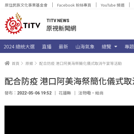
原住民族文化事業基金會
Facebook 粉絲專頁
YouTube 頻道
TITV NEWS
原視新聞網
2024 總統大選
直播
最新
山海氣象
總覽
專題
首頁
原鄉
配合防疫 港口阿美海祭簡化儀式取消午宴等活動
配合防疫 港口阿美海祭簡化儀式取
發布：2022-05-06 19:52
花蓮縣
法物嘞‧給尚