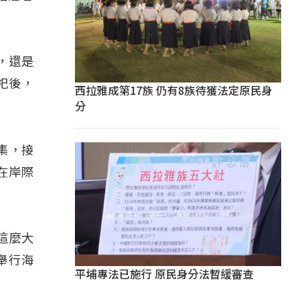
論，還是
祀後，
西拉雅成第17族 仍有8族待獲法定原民身
分
集，接
在岸際
管這麼大
舉行海
平埔專法已施行 原民身分法暫緩審查