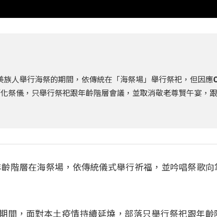
族人舉行海祭的期間，依傳統在「海祭場」舉行祭祀，但因應CO
簡化祭儀，只舉行祭祀跟年齡階層會議，並取消敬老尊賢午宴，
年齡階層在海祭場，依傳統儀式舉行祈福，並吟唱祭歌向
祭期間，面對本土疫情持續延燒，部落只舉行祭祀跟年齡