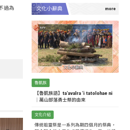
不過為
文化小辭典
魯凱族
【魯凱族語】ta‘avalra ‘i tatolohae ni
｜萬山部落勇士祭的由來
文化介紹
傳統祖靈祭是一系列為期四個月的祭典，