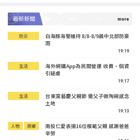
最新新聞
白海豚海警維持 8/8-8/9晨中北部防豪
防災
雨
19:19
海外網購App為民間營運 收費、個資
生活
引疑慮
19:17
台東窯藝慶父親節 邀父子做陶碗感念
生活
土地
19:13
南投仁愛表揚16位模範父親 感謝爸爸
人物
原鄉
辛勞