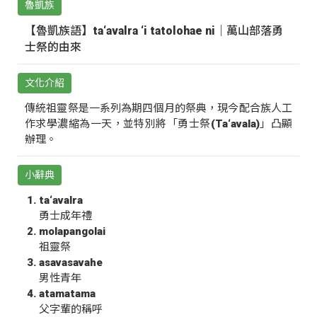
魯凱族
【魯凱族語】ta‘avalra ‘i tatolohae ni｜萬山部落勇
士祭的由來
文化介紹
傳統祖靈祭是一系列為期四個月的祭典，現今配合族人工
作求學濃縮為一天，並特別將「勇士祭(Ta‘avala)」凸顯
辦理。
小辭典
ta‘avalra
勇士成年禮
molapangolai
祖靈祭
asavasavahe
男性青年
atamatama
父字輩的稱呼