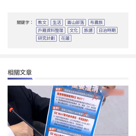
關鍵字：
教文
生活
崙山部落
布農族
戶籍資料整理
文化
族譜
日治時期
研究計劃
花蓮
相關文章