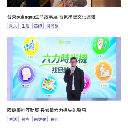
台東pulingau生命故事展 香氛串起文化連結
教文
生活
巫師
排灣族
國健署推互動展 長者量六力揪失能警訊
生活
醫療
國健署
長照