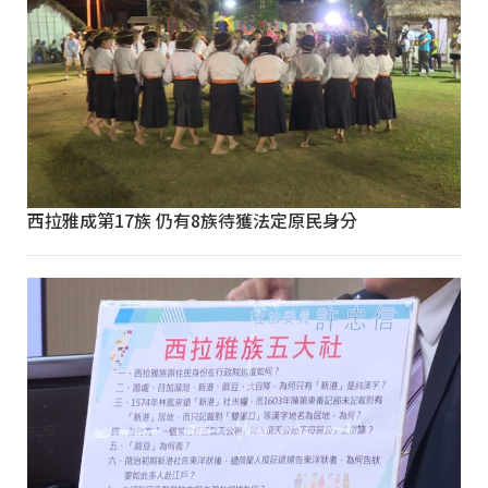
西拉雅成第17族 仍有8族待獲法定原民身分