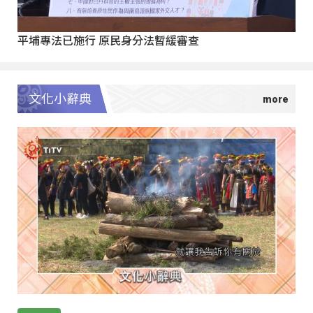
平埔專法已施行 原民身分法暫緩審查
文化小辭典