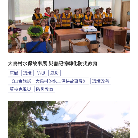
大鳥村水保故事展 災害記憶轉化防災教育
原鄉
環境
防災
風災
《山會說話－大鳥村的水土保持故事展》
環境改善
莫拉克風災
防災教育