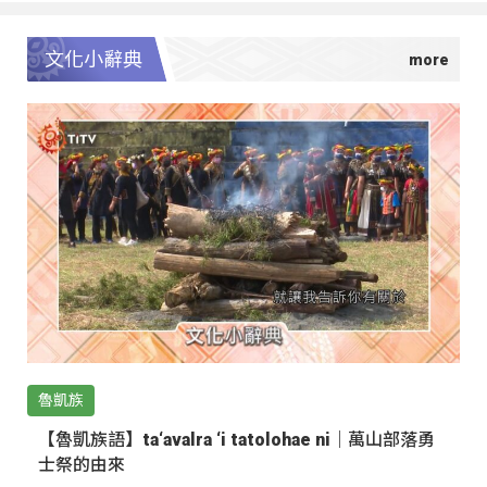
文化小辭典
魯凱族
【魯凱族語】ta‘avalra ‘i tatolohae ni｜萬山部落勇
士祭的由來