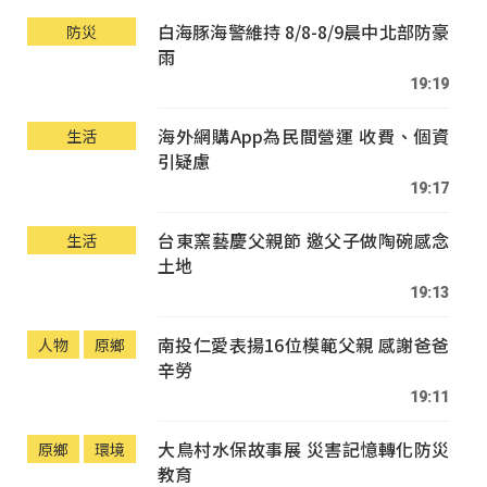
白海豚海警維持 8/8-8/9晨中北部防豪
防災
雨
19:19
海外網購App為民間營運 收費、個資
生活
引疑慮
19:17
台東窯藝慶父親節 邀父子做陶碗感念
生活
土地
19:13
南投仁愛表揚16位模範父親 感謝爸爸
人物
原鄉
辛勞
19:11
大鳥村水保故事展 災害記憶轉化防災
原鄉
環境
教育