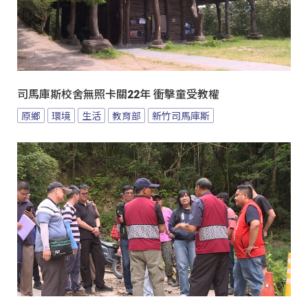
司馬庫斯校舍無照卡關22年 衝擊童受教權
原鄉
環境
生活
教育部
新竹司馬庫斯