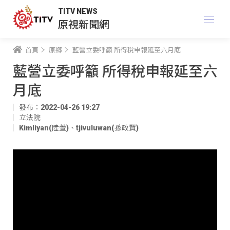
TITV NEWS
原視新聞網
首頁
原鄉
藍營立委呼籲 所得稅申報延至六月底
藍營立委呼籲 所得稅申報延至六
月底
發布：2022-04-26 19:27
立法院
Kimliyan(陸萱)
、
tjivuluwan(孫政賢)