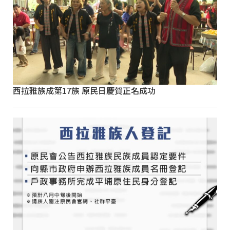
西拉雅族成第17族 原民日慶賀正名成功