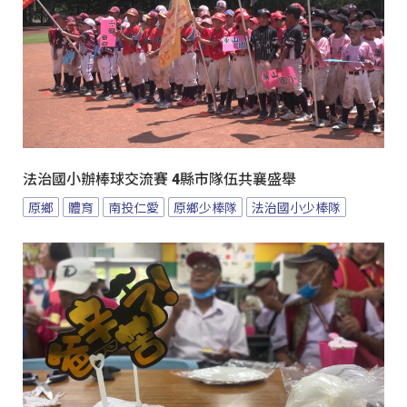
法治國小辦棒球交流賽 4縣市隊伍共襄盛舉
原鄉
體育
南投仁愛
原鄉少棒隊
法治國小少棒隊