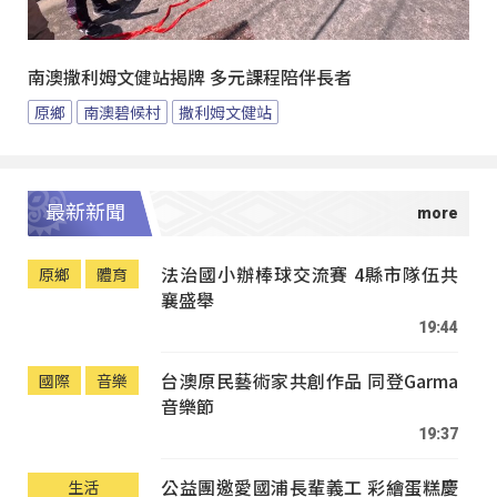
南澳撒利姆文健站揭牌 多元課程陪伴長者
原鄉
南澳碧候村
撒利姆文健站
最新新聞
法治國小辦棒球交流賽 4縣市隊伍共
原鄉
體育
襄盛舉
19:44
台澳原民藝術家共創作品 同登Garma
國際
音樂
音樂節
19:37
公益團邀愛國浦長輩義工 彩繪蛋糕慶
生活