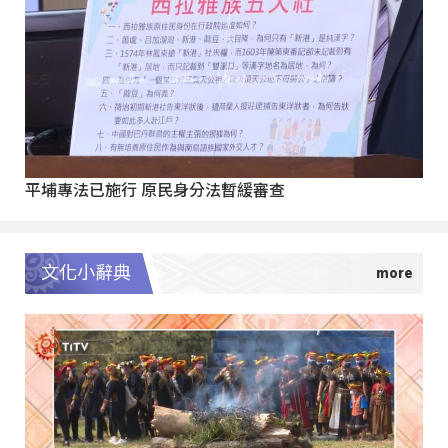
平埔專法已施行 原民身分法暫緩審查
文化小辭典