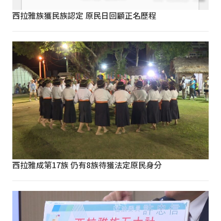
西拉雅族獲民族認定 原民日回顧正名歷程
西拉雅成第17族 仍有8族待獲法定原民身分