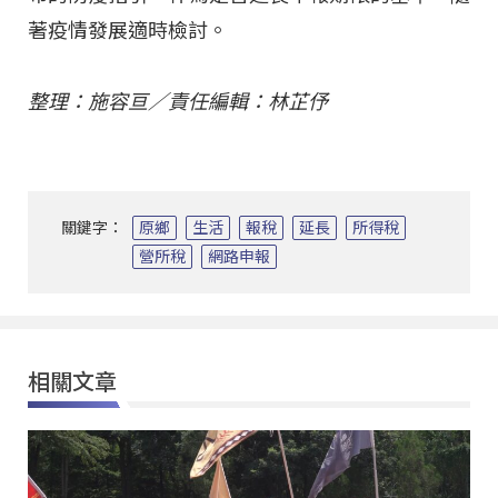
著疫情發展適時檢討。
整理：施容亘／責任編輯：林芷伃
關鍵字：
原鄉
生活
報稅
延長
所得稅
營所稅
網路申報
相關文章