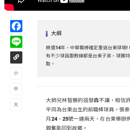
Facebook
大綱
Line
睽違14年，中華職棒確定重返台東球場!
有不少球員跟教練都是台東子弟，球團特別
取。
A
大師兄林智勝的這發轟不讓，相信
A
平同為台東出生的前職棒球員，張泰
A
月24、25號一連兩天，在台東舉
興奮能回到故鄉。