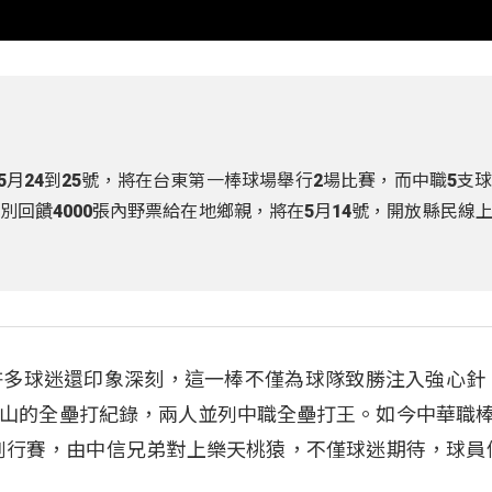
 5月24到25號，將在台東第一棒球場舉行2場比賽，而中職5支
回饋4000張內野票給在地鄉親，將在5月14號，開放縣民線
許多球迷還印象深刻，這一棒不僅為球隊致勝注入強心針
山的全壘打紀錄，兩人並列中職全壘打王。如今中華職棒
辦例行賽，由中信兄弟對上樂天桃猿，不僅球迷期待，球員