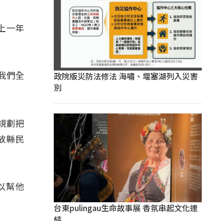
上一年
政院版災防法修法 海嘯、堰塞湖列入災害
我們全
別
規劃把
放縣民
以幫他
台東pulingau生命故事展 香氛串起文化連
結