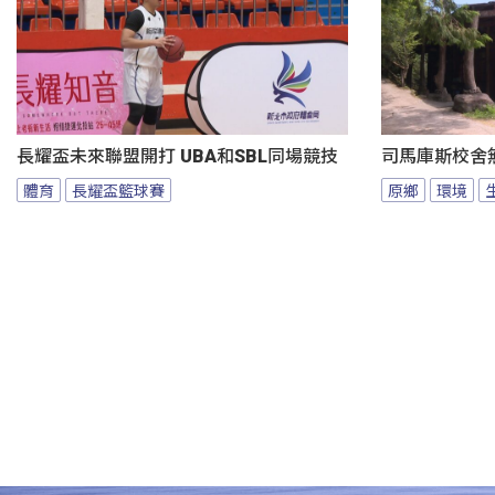
長耀盃未來聯盟開打 UBA和SBL同場競技
司馬庫斯校舍無
體育
長耀盃籃球賽
原鄉
環境