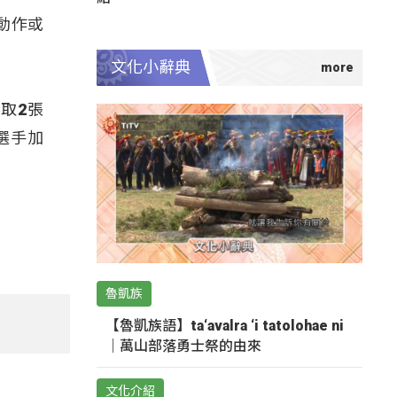
動作或
文化小辭典
取2張
選手加
魯凱族
【魯凱族語】ta‘avalra ‘i tatolohae ni
｜萬山部落勇士祭的由來
文化介紹