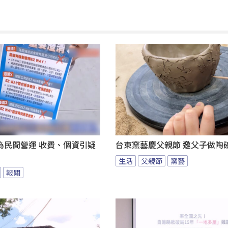
為民間營運 收費、個資引疑
台東窯藝慶父親節 邀父子做陶
生活
父親節
窯藝
報關