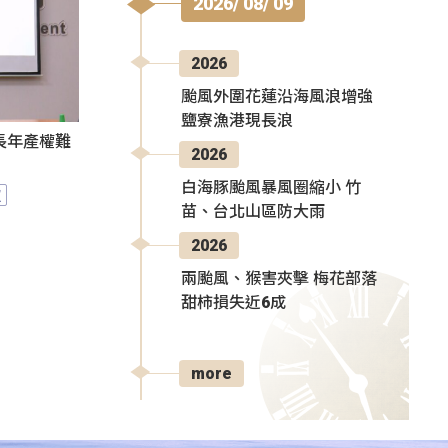
2026/ 08/ 09
2026
颱風外圍花蓮沿海風浪增強
鹽寮漁港現長浪
長年產權難
2026
白海豚颱風暴風圈縮小 竹
照
苗、台北山區防大雨
2026
兩颱風、猴害夾擊 梅花部落
甜柿損失近6成
more