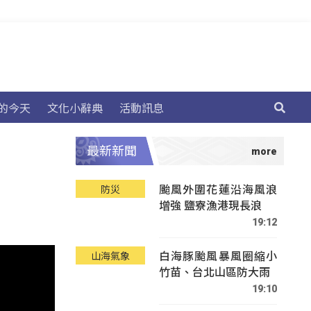
的今天
文化小辭典
活動訊息
最新新聞
颱風外圍花蓮沿海風浪
防災
增強 鹽寮漁港現長浪
19:12
白海豚颱風暴風圈縮小
山海氣象
竹苗、台北山區防大雨
19:10