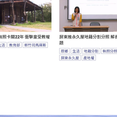
照卡關22年 衝擊童受教權
屏東推永久屋地籍分割分照 解
題
生活
教育部
新竹司馬庫斯
原鄉
生活
地籍分割
執照分
屏東永久屋
產地權