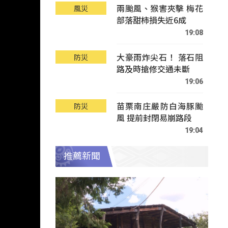
兩颱風、猴害夾擊 梅花
風災
部落甜柿損失近6成
19:08
大豪雨炸尖石！ 落石阻
防災
路及時搶修交通未斷
19:06
苗栗南庄嚴防白海豚颱
防災
風 提前封閉易崩路段
19:04
推薦新聞