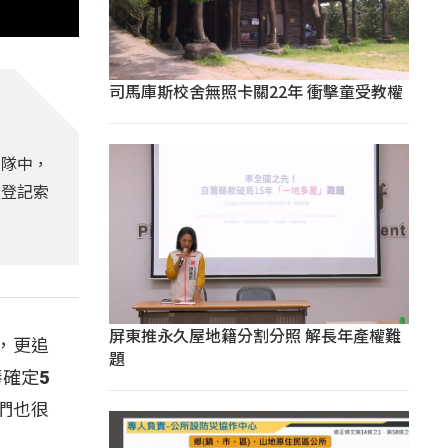
司馬庫斯校舍無照卡關22年 衝擊童受教權
球隊中，
上登記索
屏東推永久屋地籍分割分照 解長年產權難
，更追
題
確定5
們也很