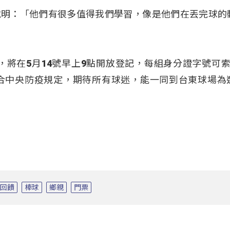
祖)說明：「他們有很多值得我們學習，像是他們在丟完球的
票，將在5月14號早上9點開放登記，每組身分證字號可索
合中央防疫規定，期待所有球迷，能一同到台東球場為
回饋
棒球
鄉親
門票