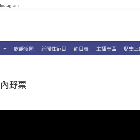
Instagram
族語新聞
新聞性節目
節目表
主播專區
歷史上
張內野票