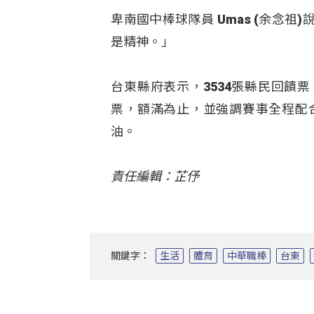
卑南國中棒球隊員 Umas (余念
是精神。」
台東縣府表示，3534張縣民回饋
票，額滿為止，並強調賽事全程配
油。
責任編輯：芷伃
關鍵字：
生活
體育
中華職棒
台東