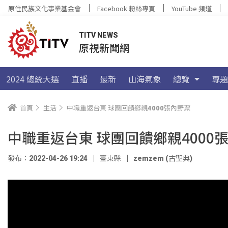
原住民族文化事業基金會
Facebook 粉絲專頁
YouTube 頻道
TITV NEWS
原視新聞網
2024 總統大選
直播
最新
山海氣象
總覽
專題
首頁
生活
中職重返台東 球團回饋鄉親4000張內野票
中職重返台東 球團回饋鄉親4000
發布：2022-04-26 19:24
臺東縣
zemzem (古聖典)