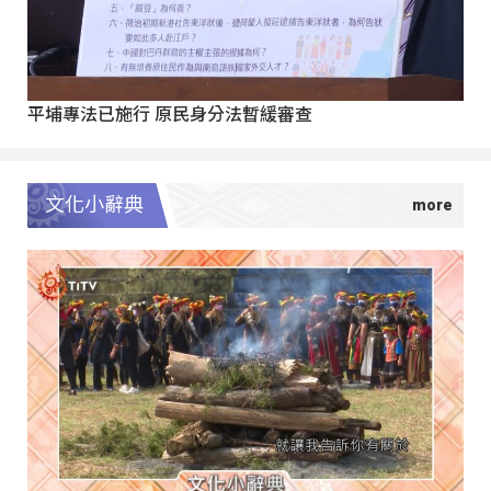
平埔專法已施行 原民身分法暫緩審查
文化小辭典