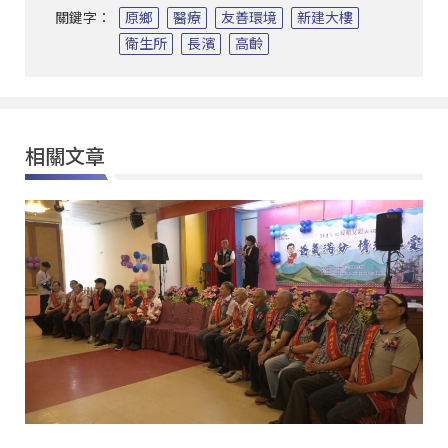
關鍵字：
原鄉
醫療
友善環境
新建大樓
衛生所
長濱
高齡
相關文章