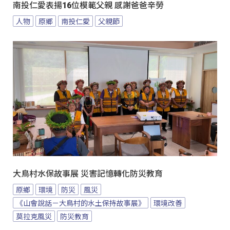
南投仁愛表揚16位模範父親 感謝爸爸辛勞
人物
原鄉
南投仁愛
父親節
大鳥村水保故事展 災害記憶轉化防災教育
原鄉
環境
防災
風災
《山會說話－大鳥村的水土保持故事展》
環境改善
莫拉克風災
防災教育