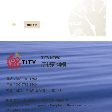
more
TITV NEWS
原視新聞網
電話：(02)2788-1600
傳真：(02)2788-1500
地址：台北市南港區重陽路 120 號 5 樓
財團法人原住民族文化事業基金會 版權所有
Copyright © 2021 Indigenous Peoples Cultural Foundation
All Rights Reserved .