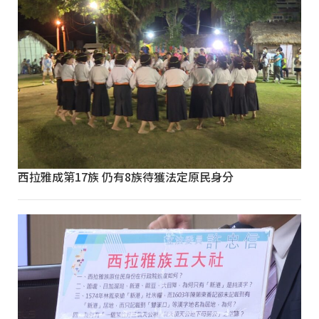
西拉雅成第17族 仍有8族待獲法定原民身分