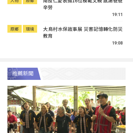
南投仁愛表揚16位模範父親 感謝爸爸
人物
原鄉
辛勞
19:11
大鳥村水保故事展 災害記憶轉化防災
原鄉
環境
教育
19:08
推薦新聞