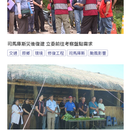
司馬庫斯災後復建 立委前往考察盤點需求
交通
原鄉
環境
修復工程
司馬庫斯
颱風影響