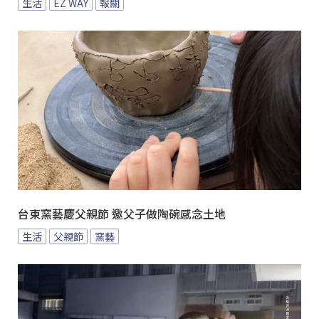
生活
EZ WAY
報關
台東窯藝慶父親節 邀父子做陶碗感念土地
生活
父親節
窯藝