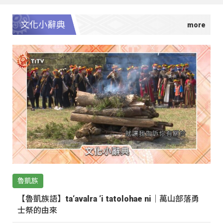
文化小辭典
魯凱族
【魯凱族語】ta‘avalra ‘i tatolohae ni｜萬山部落勇
士祭的由來