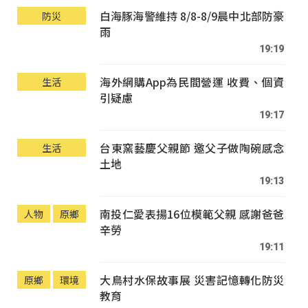
白海豚海警維持 8/8-8/9晨中北部防豪
防災
雨
19:19
海外網購App為民間營運 收費、個資
生活
引疑慮
19:17
台東窯藝慶父親節 邀父子做陶碗感念
生活
土地
19:13
南投仁愛表揚16位模範父親 感謝爸爸
人物
原鄉
辛勞
19:11
大鳥村水保故事展 災害記憶轉化防災
原鄉
環境
教育