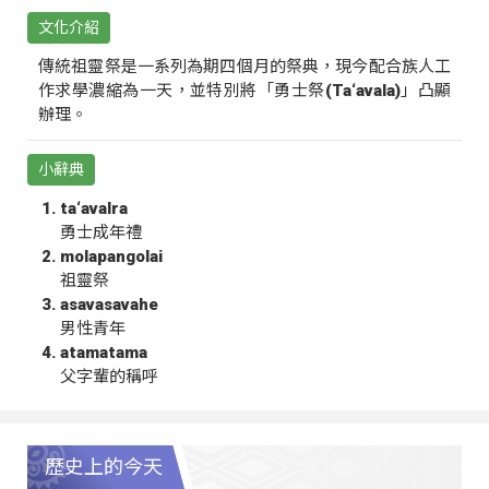
文化介紹
傳統祖靈祭是一系列為期四個月的祭典，現今配合族人工
作求學濃縮為一天，並特別將「勇士祭(Ta‘avala)」凸顯
辦理。
小辭典
ta‘avalra
勇士成年禮
molapangolai
祖靈祭
asavasavahe
男性青年
atamatama
父字輩的稱呼
歷史上的今天