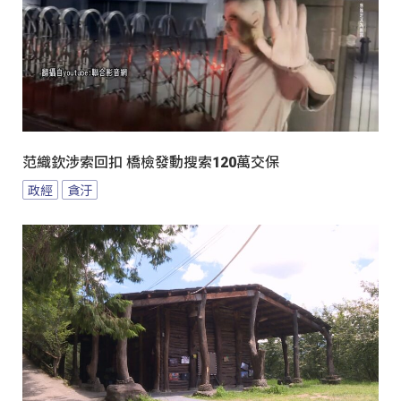
范織欽涉索回扣 橋檢發動搜索120萬交保
政經
貪汙