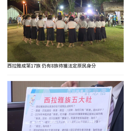
西拉雅成第17族 仍有8族待獲法定原民身分