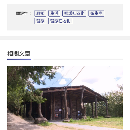
關鍵字：
原鄉
生活
照護社區化
衛生室
醫療
醫療在地化
相關文章