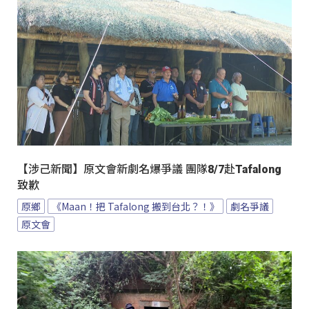
【涉己新聞】原文會新劇名爆爭議 團隊8/7赴Tafalong
致歉
原鄉
《Maan！把 Tafalong 搬到台北？！》
劇名爭議
原文會