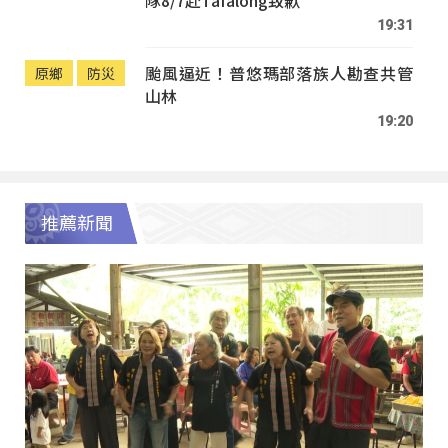
19:31
颱風逼近！普悠瑪部落族人勘查共管
原鄉
防災
山林
19:20
推薦新聞