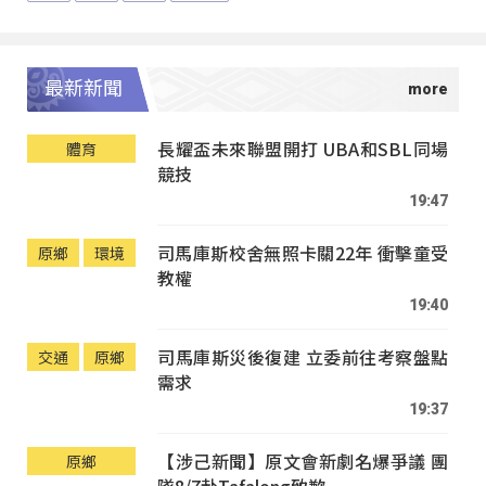
最新新聞
長耀盃未來聯盟開打 UBA和SBL同場
體育
競技
19:47
司馬庫斯校舍無照卡關22年 衝擊童受
原鄉
環境
教權
19:40
司馬庫斯災後復建 立委前往考察盤點
交通
原鄉
需求
19:37
【涉己新聞】原文會新劇名爆爭議 團
原鄉
隊8/7赴Tafalong致歉