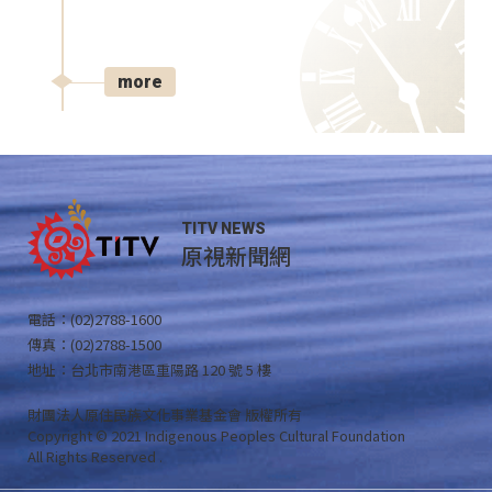
more
TITV NEWS
原視新聞網
電話：(02)2788-1600
傳真：(02)2788-1500
地址：台北市南港區重陽路 120 號 5 樓
財團法人原住民族文化事業基金會 版權所有
Copyright © 2021 Indigenous Peoples Cultural Foundation
All Rights Reserved .