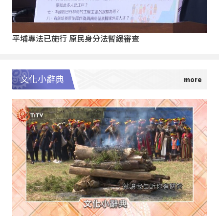
平埔專法已施行 原民身分法暫緩審查
文化小辭典