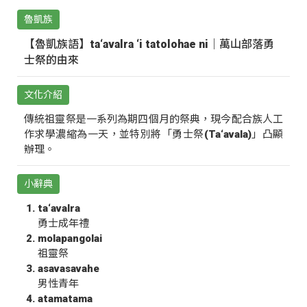
魯凱族
【魯凱族語】ta‘avalra ‘i tatolohae ni｜萬山部落勇
士祭的由來
文化介紹
傳統祖靈祭是一系列為期四個月的祭典，現今配合族人工
作求學濃縮為一天，並特別將「勇士祭(Ta‘avala)」凸顯
辦理。
小辭典
ta‘avalra
勇士成年禮
molapangolai
祖靈祭
asavasavahe
男性青年
atamatama