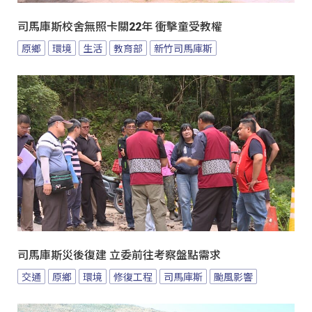
司馬庫斯校舍無照卡關22年 衝擊童受教權
原鄉
環境
生活
教育部
新竹司馬庫斯
司馬庫斯災後復建 立委前往考察盤點需求
交通
原鄉
環境
修復工程
司馬庫斯
颱風影響