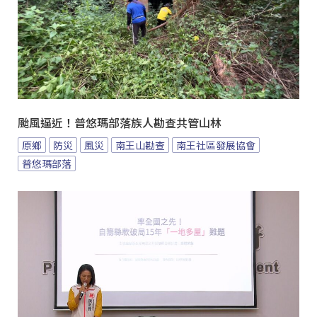
颱風逼近！普悠瑪部落族人勘查共管山林
原鄉
防災
風災
南王山勘查
南王社區發展協會
普悠瑪部落