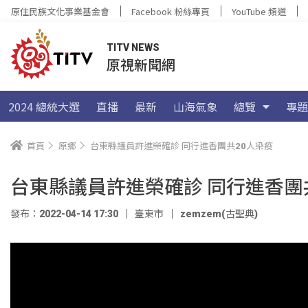
原住民族文化事業基金會
Facebook 粉絲專頁
YouTube 頻道
TITV NEWS
原視新聞網
2024 總統大選
直播
最新
山海氣象
總覽
專題
首頁
原鄉
台東縣議員許進榮確診 同行進香團共20人染疫
台東縣議員許進榮確診 同行進香團
發布：2022-04-14 17:30
臺東市
zemzem(古聖典)