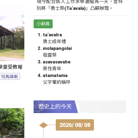
現今配合族人工作求學濃縮為一天，並特
別將「勇士祭(Ta‘avala)」凸顯辦理。
小辭典
ta‘avalra
勇士成年禮
molapangolai
祖靈祭
asavasavahe
擊童受教權
男性青年
atamatama
竹司馬庫斯
父字輩的稱呼
歷史上的今天
2026/ 08/ 08