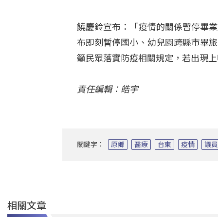
饒慶鈴宣布：「疫情的關係暫停畢業
布即刻暫停國小、幼兒園跨縣市畢旅
籲民眾落實防疫相關規定，若出現上
責任編輯：皓宇
關鍵字：
原鄉
醫療
台東
疫情
議
相關文章