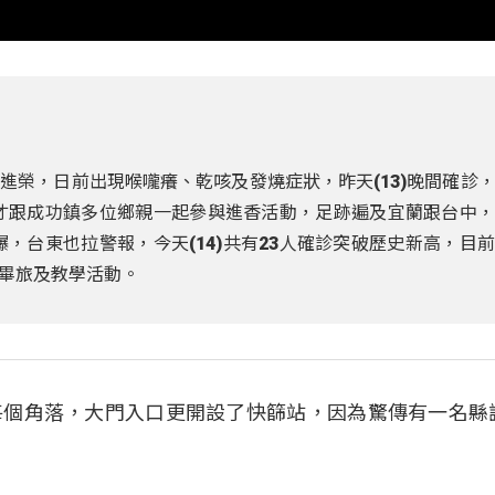
進榮，日前出現喉嚨癢、乾咳及發燒症狀，昨天(13)晚間確診
才跟成功鎮多位鄉親一起參與進香活動，足跡遍及宜蘭跟台中
爆，台東也拉警報，今天(14)共有23人確診突破歷史新高，目
畢旅及教學活動。
每個角落，大門入口更開設了快篩站，因為驚傳有一名縣