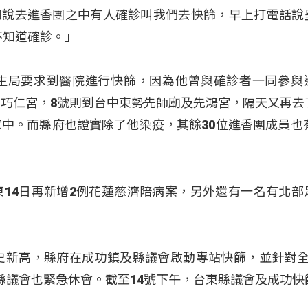
知說去進香團之中有人確診叫我們去快篩，早上打電話說
不知道確診。」
衛生局要求到醫院進行快篩，因為他曾與確診者一同參與
蘭巧仁宮，8號則到台中東勢先師廟及先鴻宮，隔天又再去
家中。而縣府也證實除了他染疫，其餘30位進香團成員也有
東14日再新增2例花蓮慈濟陪病案，另外還有一名有北部
歷史新高，縣府在成功鎮及縣議會啟動專站快篩，並針對全
縣議會也緊急休會。截至14號下午，台東縣議會及成功快