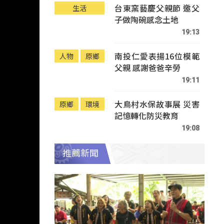
台東窯藝慶父親節 邀父
生活
子做陶碗感念土地
19:13
南投仁愛表揚16位模範
人物
原鄉
父親 感謝爸爸辛勞
19:11
大鳥村水保故事展 災害
原鄉
環境
記憶轉化防災教育
19:08
推薦新聞