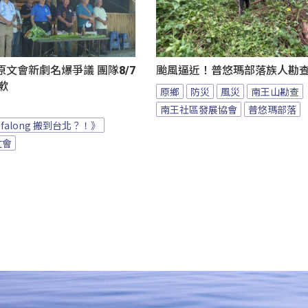
文會新劇名爆爭議 團隊8/7
颱風逼近！普悠瑪部落族人勘
致歉
原鄉
防災
風災
南王山勘查
南王社區發展協會
普悠瑪部落
afalong 搬到台北？！》
文會