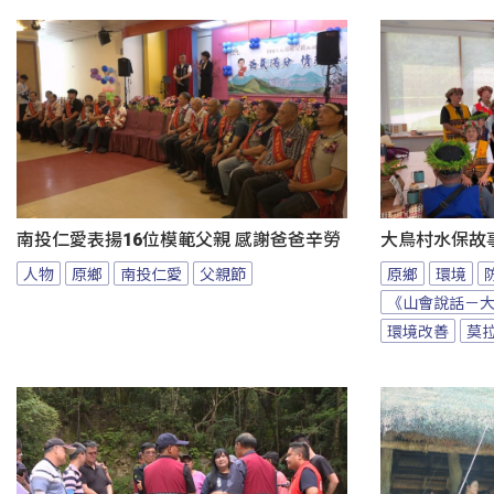
南投仁愛表揚16位模範父親 感謝爸爸辛勞
大鳥村水保故
人物
原鄉
南投仁愛
父親節
原鄉
環境
《山會說話－
環境改善
莫