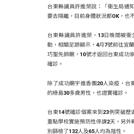
台東縣議員許進榮說：「衛生局通
要去隔離，目前身體狀況都OK，也
台東縣議員許進榮，13日晚間被
動，相關足跡顯示，4月7號前往宜
巧聖先師廟，10號才返回台東成功
確診。
除了成功廟宇進香團20人染疫，台
的綠島30多歲男性，也證實確診。
台東14號確診個案來到23例突破
重點學校實施預防性停課2天，另外
別篩檢了132人及65人均為陰性。