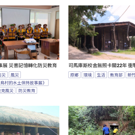
事展 災害記憶轉化防災教育
司馬庫斯校舍無照卡關22年 衝
防災
風災
原鄉
環境
生活
教育部
新
大鳥村的水土保持故事展》
拉克風災
防災教育