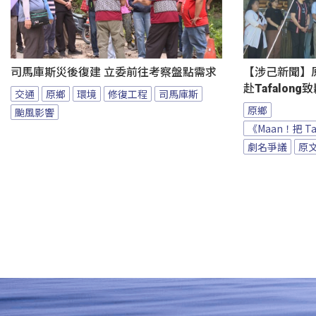
司馬庫斯災後復建 立委前往考察盤點需求
【涉己新聞】原
赴Tafalong
交通
原鄉
環境
修復工程
司馬庫斯
原鄉
颱風影響
《Maan！把 T
劇名爭議
原