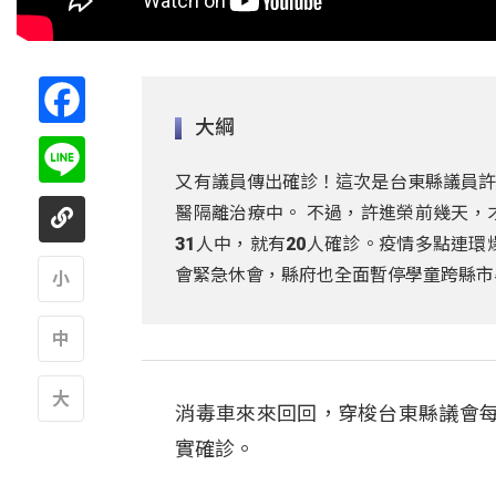
Facebook
大綱
Line
又有議員傳出確診！這次是台東縣議員許
醫隔離治療中。 不過，許進榮前幾天，
31人中，就有20人確診。疫情多點連環
會緊急休會，縣府也全面暫停學童跨縣市
A
A
消毒車來來回回，穿梭台東縣議會
A
實確診。