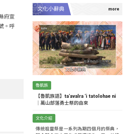
文化小辭典
縣府宣
號。呼
魯凱族
【魯凱族語】ta‘avalra ‘i tatolohae ni
｜萬山部落勇士祭的由來
文化介紹
傳統祖靈祭是一系列為期四個月的祭典，