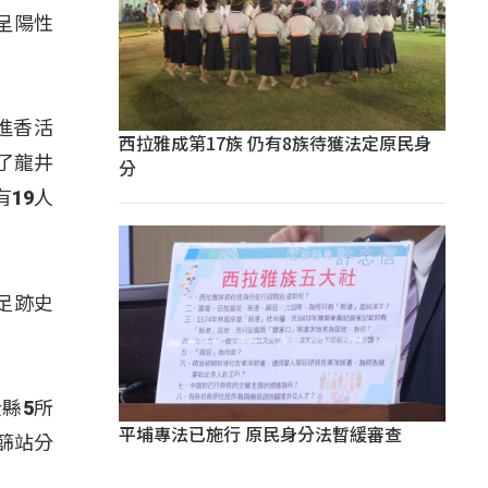
呈陽性
進香活
西拉雅成第17族 仍有8族待獲法定原民身
了龍井
分
19人
足跡史
縣5所
平埔專法已施行 原民身分法暫緩審查
篩站分