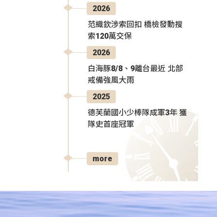
2026
范織欽涉索回扣 橋檢發動搜
索120萬交保
2026
白海豚8/8、9離台最近 北部
戒備強風大雨
2025
德芙蘭國小少棒隊成軍3年 獲
隊史首座冠軍
more