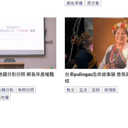
劇名爭議
原文會
地籍分割分照 解長年產權難
台東pulingau生命故事展 香
結
地籍分割
執照分照
教文
生活
巫師
排灣族
產地權