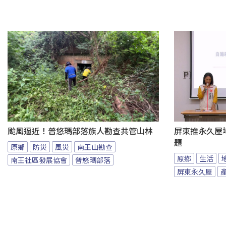
颱風逼近！普悠瑪部落族人勘查共管山林
屏東推永久屋
題
原鄉
防災
風災
南王山勘查
原鄉
生活
南王社區發展協會
普悠瑪部落
屏東永久屋