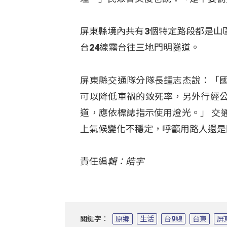
屏東縣境內共有3個特定路段都是山
台24線霧台往三地門明隧道。
屏東縣交通隊分隊長鍾志杰說：「
可以降低車禍的致死率，另外行經
道，應依標誌指示使用燈光。」 交
上氣候變化不穩定，呼籲用路人還是
責任編
輯：皓宇
關鍵字：
原鄉
生活
台9線
台東
屏