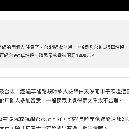
4線的用路人注意了，台24線霧台段、台9線及台9戍線草埔段
經台9線草埔段，遭民眾檢舉被開罰1200元。
及台東，經過草埔路段時被人檢舉白天沒開車子頭燈遭罰1
他用路人多加留意，一般民眾也覺得罰太重太不合理。
它不是每次路況或視線都那麼不好，你說長時間像進隧道那罰
太重，除非它有大力宣導或是有做一個告示牌。」