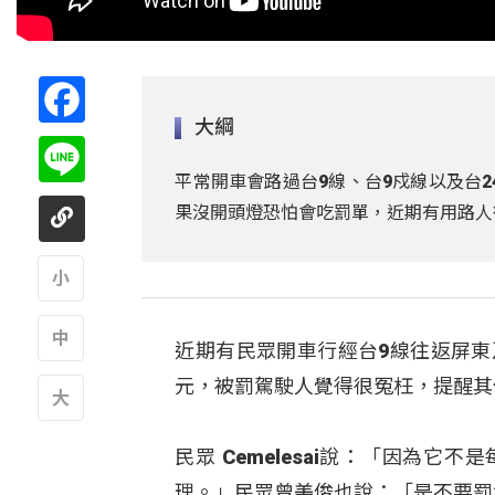
Facebook
大綱
Line
平常開車會路過台9線、台9戍線以及台2
果沒開頭燈恐怕會吃罰單，近期有用路人行
A
近期有民眾開車行經台9線往返屏東
A
元，被罰駕駛人覺得很冤枉，提醒其
A
民眾 Cemelesai說：「因為
理。」民眾曾美俊也說：「是不要罰