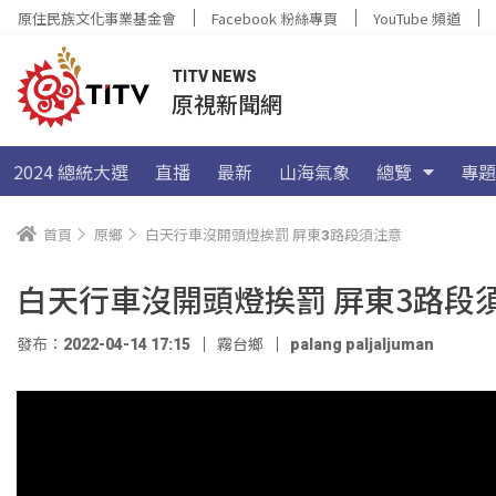
原住民族文化事業基金會
Facebook 粉絲專頁
YouTube 頻道
TITV NEWS
原視新聞網
2024 總統大選
直播
最新
山海氣象
總覽
專題
首頁
原鄉
白天行車沒開頭燈挨罰 屏東3路段須注意
白天行車沒開頭燈挨罰 屏東3路段
發布：2022-04-14 17:15
霧台鄉
palang paljaljuman