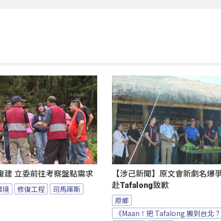
復建 立委前往考察盤點需求
【涉己新聞】原文會新劇名爆爭議
赴Tafalong致歉
環境
修復工程
司馬庫斯
原鄉
《Maan！把 Tafalong 搬到台北