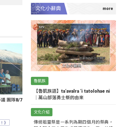
文化小辭典
魯凱族
【魯凱族語】ta‘avalra ‘i tatolohae ni
｜萬山部落勇士祭的由來
 團隊8/7
文化介紹
傳統祖靈祭是一系列為期四個月的祭典，
？！》