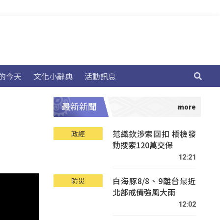
的今天
文化小辭典
活動訊息
最新新聞
范織欽涉索回扣 橋檢發
政經
動搜索120萬交保
12:21
白海豚8/8、9離台最近
防災
北部戒備強風大雨
12:02