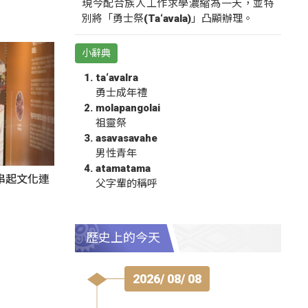
現今配合族人工作求學濃縮為一天，並特
別將「勇士祭(Ta‘avala)」凸顯辦理。
小辭典
ta‘avalra
勇士成年禮
molapangolai
祖靈祭
asavasavahe
男性青年
atamatama
氛串起文化連
父字輩的稱呼
歷史上的今天
2026/ 08/ 08