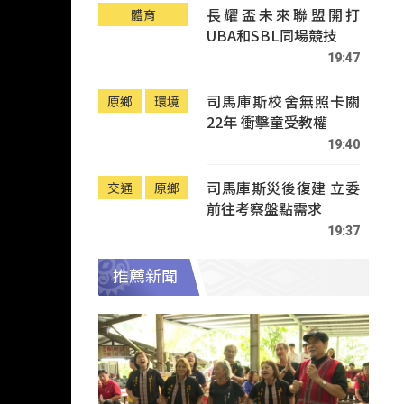
長耀盃未來聯盟開打
體育
UBA和SBL同場競技
19:47
司馬庫斯校舍無照卡關
原鄉
環境
22年 衝擊童受教權
19:40
司馬庫斯災後復建 立委
交通
原鄉
前往考察盤點需求
19:37
推薦新聞