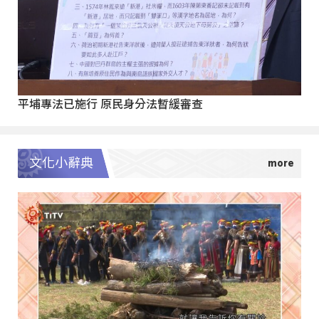
平埔專法已施行 原民身分法暫緩審查
文化小辭典