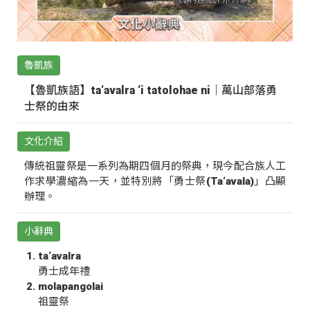
魯凱族
【魯凱族語】ta‘avalra ‘i tatolohae ni｜萬山部落勇
士祭的由來
文化介紹
傳統祖靈祭是一系列為期四個月的祭典，現今配合族人工
作求學濃縮為一天，並特別將「勇士祭(Ta‘avala)」凸顯
辦理。
小辭典
ta‘avalra
勇士成年禮
molapangolai
祖靈祭