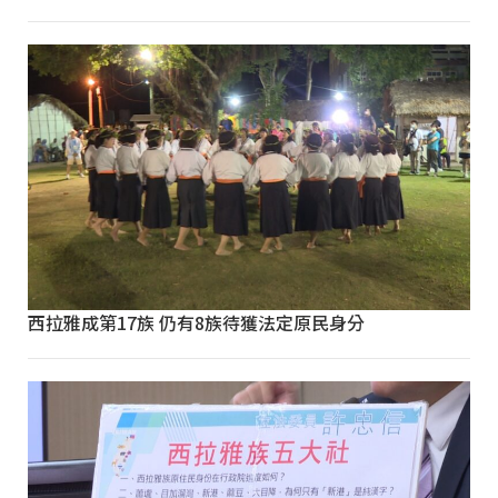
西拉雅成第17族 仍有8族待獲法定原民身分