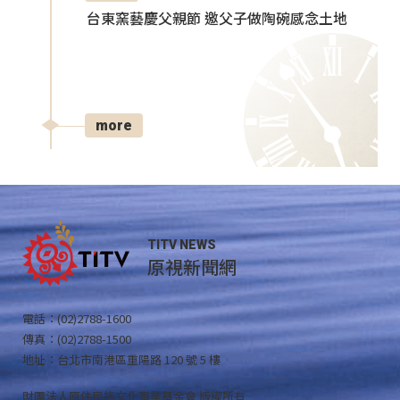
台東窯藝慶父親節 邀父子做陶碗感念土地
more
TITV NEWS
原視新聞網
電話：(02)2788-1600
傳真：(02)2788-1500
地址：台北市南港區重陽路 120 號 5 樓
財團法人原住民族文化事業基金會 版權所有