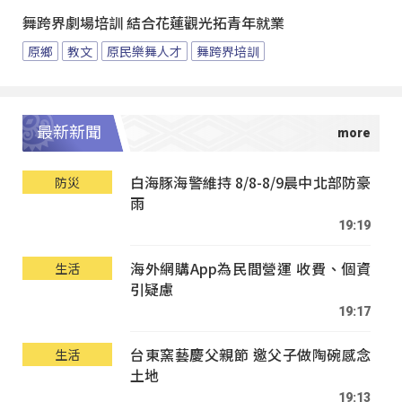
舞跨界劇場培訓 結合花蓮觀光拓青年就業
原鄉
教文
原民樂舞人才
舞跨界培訓
最新新聞
白海豚海警維持 8/8-8/9晨中北部防豪
防災
雨
19:19
海外網購App為民間營運 收費、個資
生活
引疑慮
19:17
台東窯藝慶父親節 邀父子做陶碗感念
生活
土地
19:13