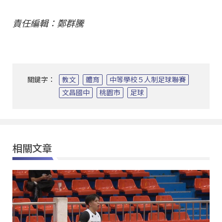
責任編輯：鄭群騰
關鍵字：
教文
體育
中等學校５人制足球聯賽
文昌國中
桃園市
足球
相關文章