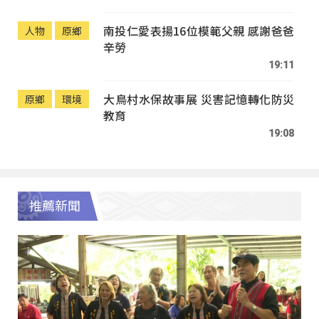
南投仁愛表揚16位模範父親 感謝爸爸
人物
原鄉
辛勞
19:11
大鳥村水保故事展 災害記憶轉化防災
原鄉
環境
教育
19:08
推薦新聞