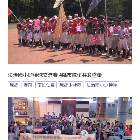
法治國小辦棒球交流賽 4縣市隊伍共襄盛舉
原鄉
體育
南投仁愛
原鄉少棒隊
法治國小少棒隊