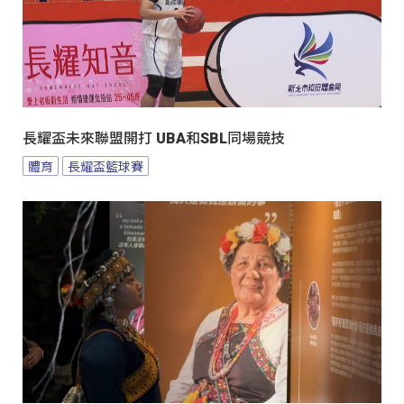
長耀盃未來聯盟開打 UBA和SBL同場競技
體育
長耀盃籃球賽