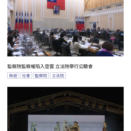
監察院監察權陷入空窗 立法院舉行公聽會
政經
社會
監察院
立法院