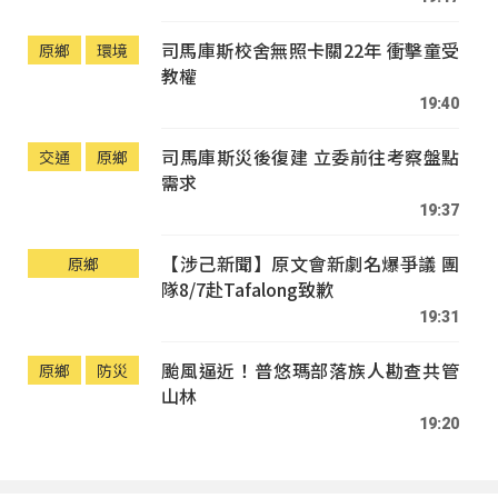
司馬庫斯校舍無照卡關22年 衝擊童受
原鄉
環境
教權
19:40
司馬庫斯災後復建 立委前往考察盤點
交通
原鄉
需求
19:37
【涉己新聞】原文會新劇名爆爭議 團
原鄉
隊8/7赴Tafalong致歉
19:31
颱風逼近！普悠瑪部落族人勘查共管
原鄉
防災
山林
19:20