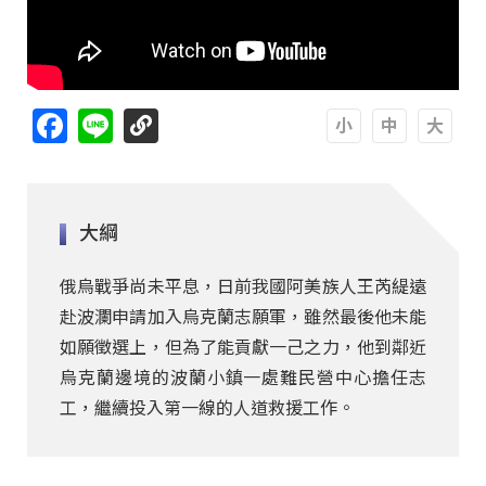
Facebook
Line
A
A
A
大綱
俄烏戰爭尚未平息，日前我國阿美族人王芮緹遠
赴波瀾申請加入烏克蘭志願軍，雖然最後他未能
如願徵選上，但為了能貢獻一己之力，他到鄰近
烏克蘭邊境的波蘭小鎮一處難民營中心擔任志
工，繼續投入第一線的人道救援工作。