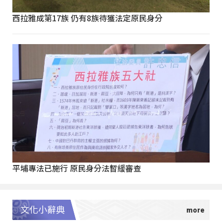
西拉雅成第17族 仍有8族待獲法定原民身分
平埔專法已施行 原民身分法暫緩審查
文化小辭典