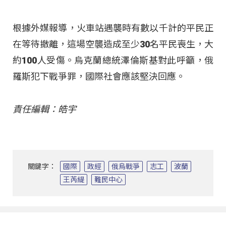
根據外媒報導，火車站遇襲時有數以千計的平民正
在等待撤離，這場空襲造成至少30名平民喪生，大
約100人受傷。烏克蘭總統澤倫斯基對此呼籲，俄
羅斯犯下戰爭罪，國際社會應該堅決回應。
責任編輯：皓宇
關鍵字：
國際
政經
俄烏戰爭
志工
波蘭
王芮緹
難民中心