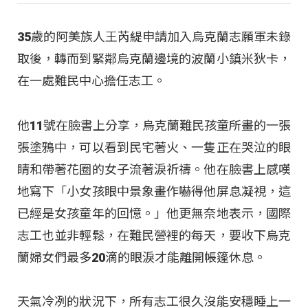
35歲的阿美族人王芮緹申請加入烏克蘭志願軍未錄
取後，轉而到緊鄰烏克蘭邊境的波蘭小鎮米狄卡，
在一處難民中心擔任志工。
他11號在臉書上分享，烏克蘭難民孩童所畫的一張
張塗鴉中，可以看到民宅著火、一隻正在哭泣的眼
睛和帶著花圈的女子流著淚祈禱。他在臉書上感嘆
地寫下「小女孩眼中景象畫作嚇得他屏息凝視，這
已經是女孩童年的回憶。」他更無奈地表示，國際
志工也並非輕鬆，在難民營裡的每天，要收下烏克
蘭婦女們最多20滴的眼淚才能離開帳篷休息。
天氣冷冽的狀況下，所有志工很久沒能安穩睡上一