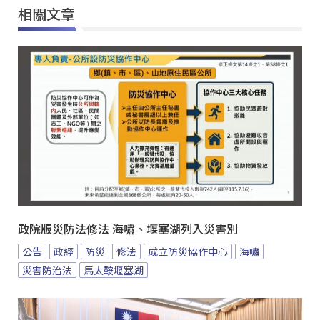
相關文章
政院版災防法修法 海嘯、堰塞湖列入災害別
公告
政經
防災
修法
成立防災協作中心
海嘯
災害防治法
馬太鞍堰塞湖