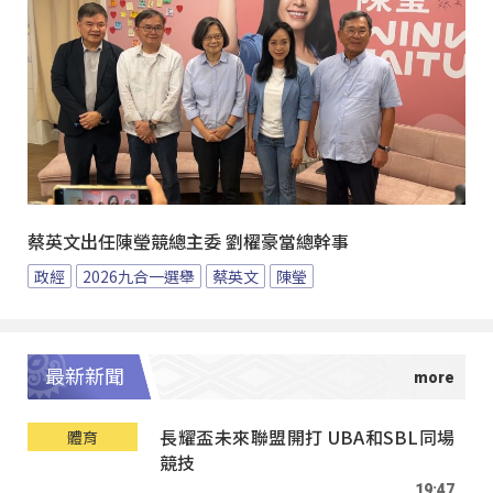
蔡英文出任陳瑩競總主委 劉櫂豪當總幹事
政經
2026九合一選舉
蔡英文
陳瑩
最新新聞
長耀盃未來聯盟開打 UBA和SBL同場
體育
競技
19:47