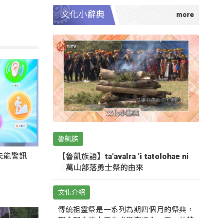
文化小辭典
魯凱族
失能警訊
【魯凱族語】ta‘avalra ‘i tatolohae ni
｜萬山部落勇士祭的由來
文化介紹
傳統祖靈祭是一系列為期四個月的祭典，