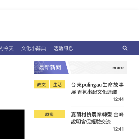
的今天
文化小辭典
活動訊息
最新新聞
台東pulingau生命故事
教文
生活
展 香氛串起文化連結
12:44
嘉蘭村拚農業轉型 金峰
原鄉
說明會促經驗交流
12:41