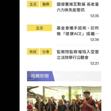
國健署推互動展 長者量
生活
醫療
六力揪失能警訊
12:35
基金會攜手超商、診所
生活
推「健康ACE」遠離疾
病
12:34
監察院監察權陷入空窗
政經
社會
立法院舉行公聽會
12:21
推薦新聞