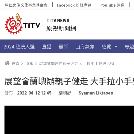
原住民族文化事業基金會
Facebook 粉絲專頁
YouTube 頻道
TITV NEWS
原視新聞網
2024 總統大選
直播
最新
山海氣象
總覽
專題
首頁
原鄉
展望會蘭嶼辦親子健走 大手拉小手參與活動
展望會蘭嶼辦親子健走 大手拉小手
發布：2022-04-12 12:45
蘭嶼鄉
Syaman Liktasen