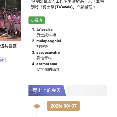
現今配合族人工作求學濃縮為一天，並特
別將「勇士祭(Ta‘avala)」凸顯辦理。
小辭典
ta‘avalra
勇士成年禮
molapangolai
隊伍共襄盛
祖靈祭
asavasavahe
男性青年
棒隊
atamatama
父字輩的稱呼
歷史上的今天
2026/ 08/ 07