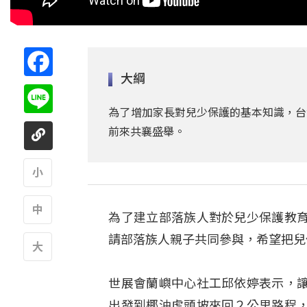
Facebook
大綱
Line
為了增加家長對兒少保護的基本知識，台
前來共襄盛舉。
A
為了建立部落族人對於兒少保護教
A
請部落族人親子共同參與，希望把兒
A
世展會蘭嶼中心社工邱依婷表示，
出發到椰油虎頭坡來回２公里路程