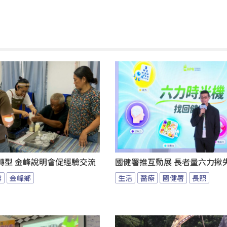
轉型 金峰說明會促經驗交流
國健署推互動展 長者量六力揪
業
金峰鄉
生活
醫療
國健署
長照