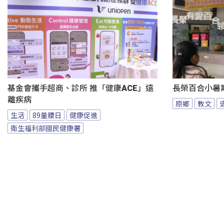
基金會攜手超商、診所 推「健康ACE」遠
長榮百合小暑
離疾病
原鄉
教文
生活
89量腰日
健康促進
衛生福利部國民健康署