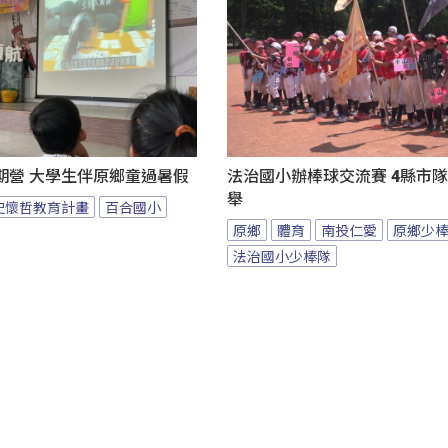
期營 大學生伴原鄉童過暑假
法治國小辦棒球交流賽 4縣市
舉
史懷哲教育計畫
百合國小
原鄉
體育
南投仁愛
原鄉少
法治國小少棒隊