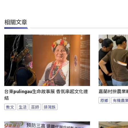
相關文章
台東pulingau生命故事展 香氛串起文化連
嘉蘭村拚農業
結
原鄉
有機農
教文
生活
巫師
排灣族