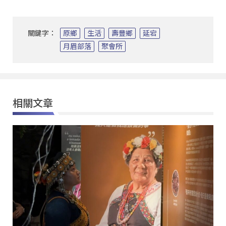
關鍵字：
原鄉
生活
壽豐鄉
延宕
月眉部落
聚會所
相關文章