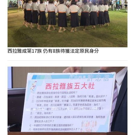
西拉雅成第17族 仍有8族待獲法定原民身分