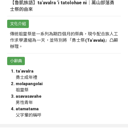
【魯凱族語】ta‘avalra ‘i tatolohae ni｜萬山部落勇
士祭的由來
文化介紹
傳統祖靈祭是一系列為期四個月的祭典，現今配合族人工
作求學濃縮為一天，並特別將「勇士祭(Ta‘avala)」凸顯
辦理。
小辭典
ta‘avalra
勇士成年禮
molapangolai
祖靈祭
asavasavahe
男性青年
atamatama
父字輩的稱呼