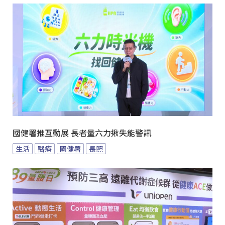
國健署推互動展 長者量六力揪失能警訊
生活
醫療
國健署
長照