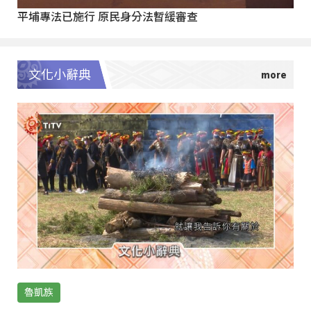
平埔專法已施行 原民身分法暫緩審查
文化小辭典
魯凱族