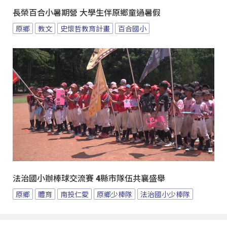
長榮百合小暑期營 大學生伴原鄉童過暑假
原鄉
教文
史懷哲教育計畫
百合國小
法治國小辦棒球交流賽 4縣市隊伍共襄盛舉
原鄉
體育
南投仁愛
原鄉少棒隊
法治國小少棒隊