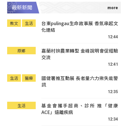
最新新聞
台東pulingau生命故事展 香氛串起文
教文
生活
化連結
12:44
嘉蘭村拚農業轉型 金峰說明會促經驗
原鄉
交流
12:41
國健署推互動展 長者量六力揪失能警
生活
醫療
訊
12:35
基金會攜手超商、診所 推「健康
生活
ACE」遠離疾病
12:34