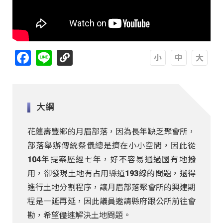
Facebook
Line
A
A
A
大綱
花蓮壽豐鄉的月眉部落，因為長年缺乏聚會所，
部落舉辦傳統祭儀總是擠在小小空間，因此從
104年提案歷經七年，好不容易通過國有地撥
用，卻發現土地有占用縣道193線的問題，還得
進行土地分割程序，讓月眉部落聚會所的興建期
程是一延再延，因此議員邀請縣府跟公所前往會
勘，希望儘速解決土地問題。