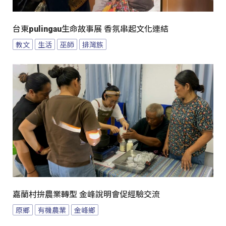
台東pulingau生命故事展 香氛串起文化連結
教文
生活
巫師
排灣族
嘉蘭村拚農業轉型 金峰說明會促經驗交流
原鄉
有機農業
金峰鄉