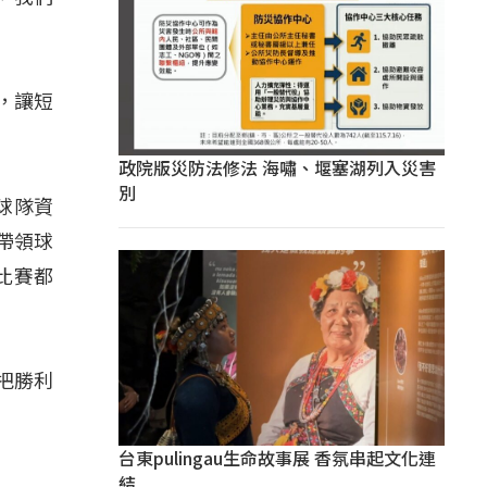
，讓短
政院版災防法修法 海嘯、堰塞湖列入災害
別
球隊資
帶領球
比賽都
把勝利
台東pulingau生命故事展 香氛串起文化連
結