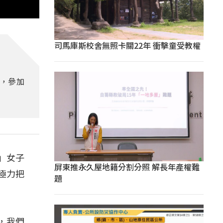
司馬庫斯校舍無照卡關22年 衝擊童受教權
作，參加
」女子
屏東推永久屋地籍分割分照 解長年產權難
極力把
題
，我們