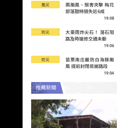
兩颱風、猴害夾擊 梅花
風災
部落甜柿損失近6成
19:08
大豪雨炸尖石！ 落石阻
防災
路及時搶修交通未斷
19:06
苗栗南庄嚴防白海豚颱
防災
風 提前封閉易崩路段
19:04
推薦新聞