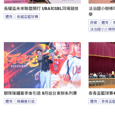
長耀盃未來聯盟開打 UBA和SBL同場競技
法治國小辦棒
舉
體育
長耀盃籃球賽
原鄉
體育
法治國小少棒
獅隊陳鏞基季後引退 8月返台東辦系列賽
泰青盃籃球賽4
體育
陳鏞基引退
體育
泰青盃