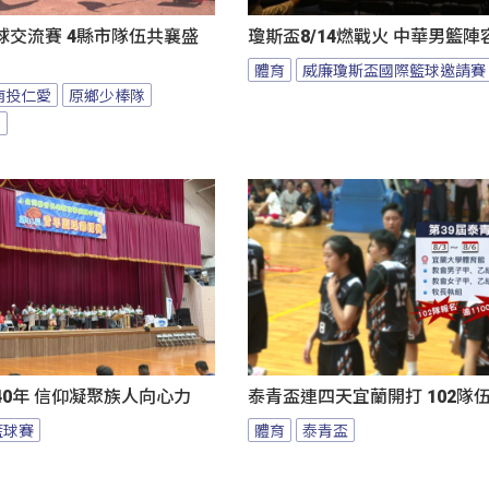
球交流賽 4縣市隊伍共襄盛
瓊斯盃8/14燃戰火 中華男籃
體育
威廉瓊斯盃國際籃球邀請賽
南投仁愛
原鄉少棒隊
隊
0年 信仰凝聚族人向心力
泰青盃連四天宜蘭開打 102隊
籃球賽
體育
泰青盃