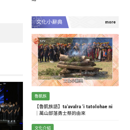
文化小辭典
魯凱族
【魯凱族語】ta‘avalra ‘i tatolohae ni
｜萬山部落勇士祭的由來
文化介紹