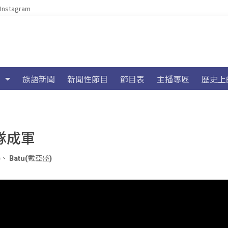
Instagram
族語新聞
新聞性節目
節目表
主播專區
歷史上
隊成軍
)
、
Batu(戴亞盛)