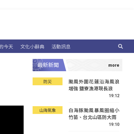
的今天
文化小辭典
活動訊息
最新新聞
颱風外圍花蓮沿海風浪
防災
增強 鹽寮漁港現長浪
19:12
白海豚颱風暴風圈縮小
山海氣象
竹苗、台北山區防大雨
19:10