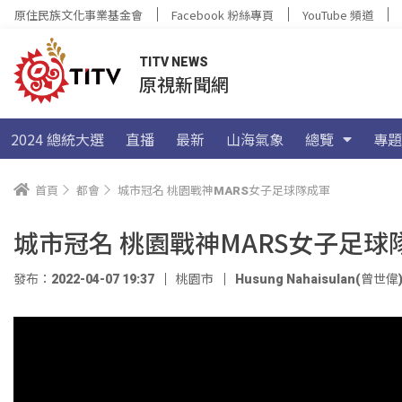
原住民族文化事業基金會
Facebook 粉絲專頁
YouTube 頻道
TITV NEWS
原視新聞網
2024 總統大選
直播
最新
山海氣象
總覽
專題
首頁
都會
城市冠名 桃園戰神MARS女子足球隊成軍
城市冠名 桃園戰神MARS女子足球
發布：2022-04-07 19:37
桃園市
Husung Nahaisulan(曾世偉