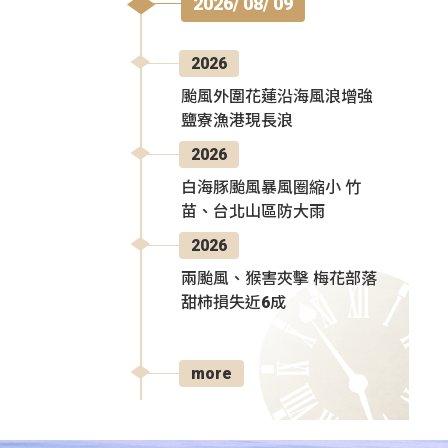
2026/ 08/ 09
2026
颱風外圍花蓮沿海風浪增強
鹽寮漁港現長浪
2026
白海豚颱風暴風圈縮小 竹
苗、台北山區防大雨
2026
兩颱風、猴害夾擊 梅花部落
甜柿損失近6成
more