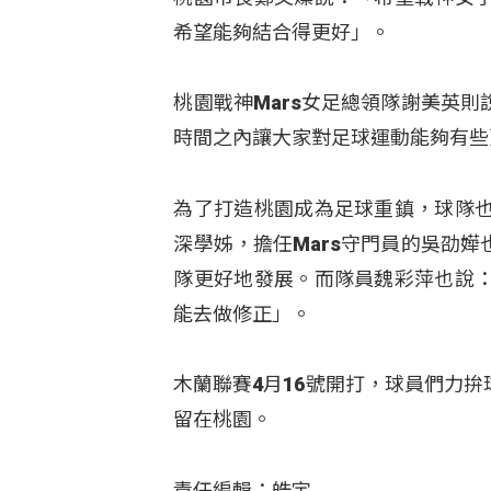
希望能夠結合得更好」。
桃園戰神Mars女足總領隊謝美英
時間之內讓大家對足球運動能夠有些
為了打造桃園成為足球重鎮，球隊
深學姊，擔任Mars守門員的吳劭
隊更好地發展。而隊員魏彩萍也說
能去做修正」。
木蘭聯賽4月16號開打，球員們力
留在桃園。
責任編輯：皓宇