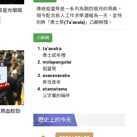
傳統祖靈祭是一系列為期四個月的祭典，
陣容星光熠熠
現今配合族人工作求學濃縮為一天，並特
別將「勇士祭(Ta‘avala)」凸顯辦理。
小辭典
ta‘avalra
勇士成年禮
molapangolai
祖靈祭
asavasavahe
男性青年
atamatama
父字輩的稱呼
伍熱血較勁
歷史上的今天