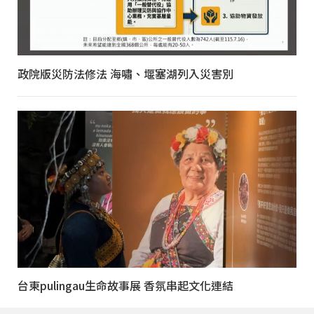
政院版災防法修法 海嘯、堰塞湖列入災害別
台東pulingau生命故事展 香氛串起文化連結