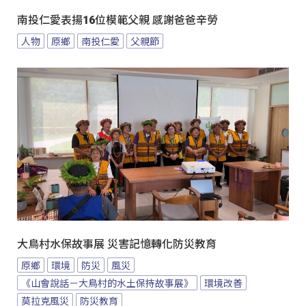
南投仁愛表揚16位模範父親 感謝爸爸辛勞
人物
原鄉
南投仁愛
父親節
大鳥村水保故事展 災害記憶轉化防災教育
原鄉
環境
防災
風災
《山會說話－大鳥村的水土保持故事展》
環境改善
莫拉克風災
防災教育