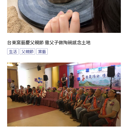
台東窯藝慶父親節 邀父子做陶碗感念土地
生活
父親節
窯藝