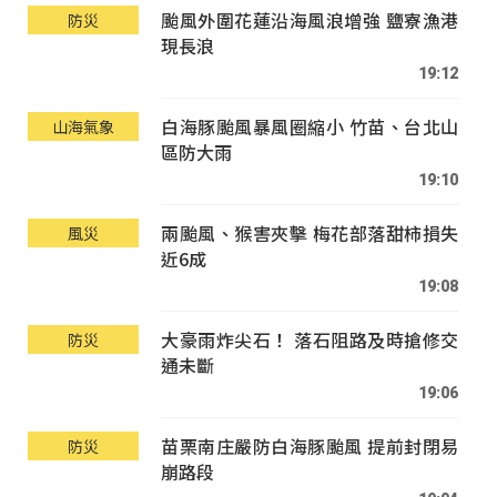
颱風外圍花蓮沿海風浪增強 鹽寮漁港
防災
現長浪
19:12
白海豚颱風暴風圈縮小 竹苗、台北山
山海氣象
區防大雨
19:10
兩颱風、猴害夾擊 梅花部落甜柿損失
風災
近6成
19:08
大豪雨炸尖石！ 落石阻路及時搶修交
防災
通未斷
19:06
苗栗南庄嚴防白海豚颱風 提前封閉易
防災
崩路段