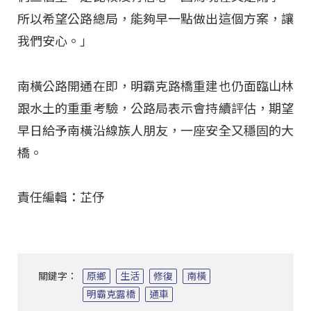
所以希望公路總局，能夠早一點做出這個方案，讓
我們安心。」
南橫公路開通在即，明霸克路橋重建也仍面臨山林
跟水土的重重考驗，公路局表示會持續評估，期望
早日給予南橫沿線族人朋友，一座安全又穩固的大
橋。
責任編輯：芷伃
關鍵字：
原鄉
生活
修復
南橫
明霸克露橋
通車