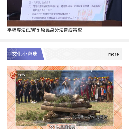
平埔專法已施行 原民身分法暫緩審查
文化小辭典