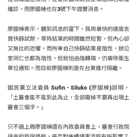
確診，而廖國棟也在3號下午證實消息。
廖國棟表示，聽到訊息的當下，我用最快的速度去
買快篩試劑，等待結果的時間雖然短暫，但內心卻
又無比的恐懼。而所幸自己快篩結果是陰性，辦公
室同仁也都為陰性，但就怕由陰轉陽，仍需待衛生
單位通知。而目前廖國棟則是在台東進行隔離。
國民黨立法委員 Sufin‧Siluko (廖國棟)說明，
「土審會能不能到此為止，全部廢掉不要再出現土
審會三個字。」
只不過上周廖國棟還在內政委員會上，審查行政院
送來的原保條例，是否對後續議事流程有所影響？