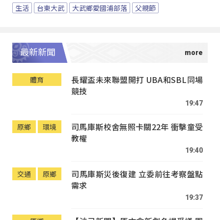
生活
台東大武
大武鄉愛國浦部落
父親節
最新新聞
長耀盃未來聯盟開打 UBA和SBL同場
體育
競技
19:47
司馬庫斯校舍無照卡關22年 衝擊童受
原鄉
環境
教權
19:40
司馬庫斯災後復建 立委前往考察盤點
交通
原鄉
需求
19:37