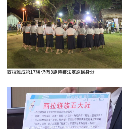
西拉雅成第17族 仍有8族待獲法定原民身分