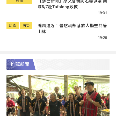
【涉己新聞】原文會新劇名爆爭議 團
原鄉
隊8/7赴Tafalong致歉
19:31
颱風逼近！普悠瑪部落族人勘查共管
原鄉
防災
山林
19:20
推薦新聞