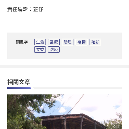
責任編輯：芷伃
關鍵字：
生活
醫療
助理
疫情
確診
立委
防疫
相關文章