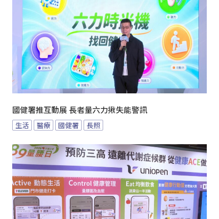
國健署推互動展 長者量六力揪失能警訊
生活
醫療
國健署
長照