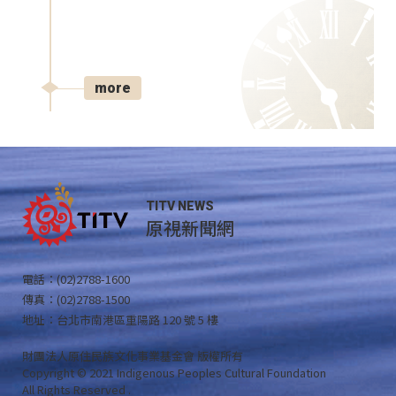
more
TITV NEWS
原視新聞網
電話：(02)2788-1600
傳真：(02)2788-1500
地址：台北市南港區重陽路 120 號 5 樓
財團法人原住民族文化事業基金會 版權所有
Copyright © 2021 Indigenous Peoples Cultural Foundation
All Rights Reserved .