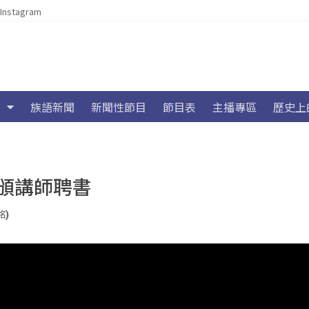
Instagram
族語新聞
新聞性節目
節目表
主播專區
歷史上
頒講師聘書
銘)