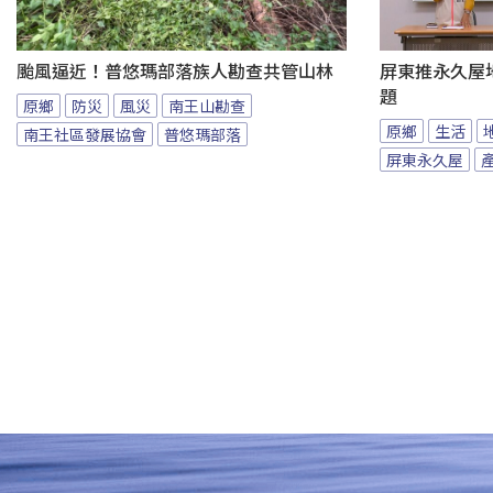
颱風逼近！普悠瑪部落族人勘查共管山林
屏東推永久屋
題
原鄉
防災
風災
南王山勘查
原鄉
生活
南王社區發展協會
普悠瑪部落
屏東永久屋