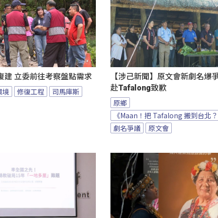
復建 立委前往考察盤點需求
【涉己新聞】原文會新劇名爆爭議
赴Tafalong致歉
環境
修復工程
司馬庫斯
原鄉
《Maan！把 Tafalong 搬到台北
劇名爭議
原文會