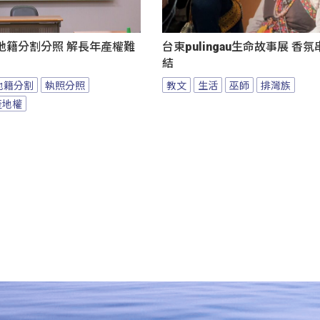
地籍分割分照 解長年產權難
台東pulingau生命故事展 香
結
地籍分割
執照分照
教文
生活
巫師
排灣族
產地權