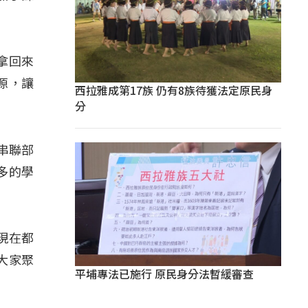
拿回來
源，讓
西拉雅成第17族 仍有8族待獲法定原民身
分
串聯部
多的學
現在都
大家聚
平埔專法已施行 原民身分法暫緩審查