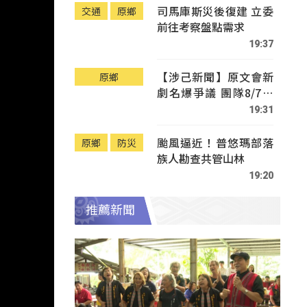
司馬庫斯災後復建 立委
交通
原鄉
前往考察盤點需求
19:37
【涉己新聞】原文會新
原鄉
劇名爆爭議 團隊8/7赴
Tafalong致歉
19:31
颱風逼近！普悠瑪部落
原鄉
防災
族人勘查共管山林
19:20
推薦新聞