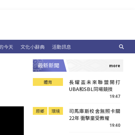
的今天
文化小辭典
活動訊息
最新新聞
長耀盃未來聯盟開打
體育
UBA和SBL同場競技
19:47
司馬庫斯校舍無照卡關
原鄉
環境
22年 衝擊童受教權
19:40