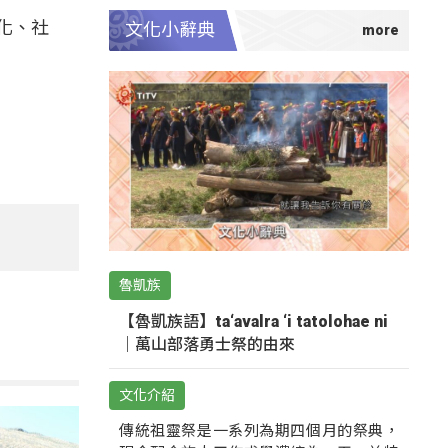
化、社
文化小辭典
魯凱族
【魯凱族語】ta‘avalra ‘i tatolohae ni
｜萬山部落勇士祭的由來
文化介紹
傳統祖靈祭是一系列為期四個月的祭典，