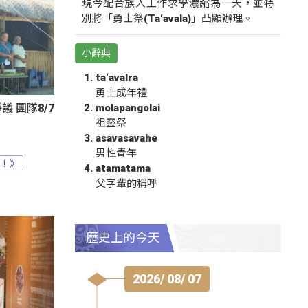
現今配合族人工作求學濃縮為一天，並特
別將「勇士祭(Ta‘avala)」凸顯辦理。
小辭典
ta‘avalra
勇士成年禮
molapangolai
 團隊8/7
祖靈祭
asavasavahe
男性青年
？！》
atamatama
父字輩的稱呼
歷史上的今天
2026/ 08/ 07