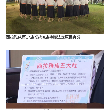
西拉雅成第17族 仍有8族待獲法定原民身分