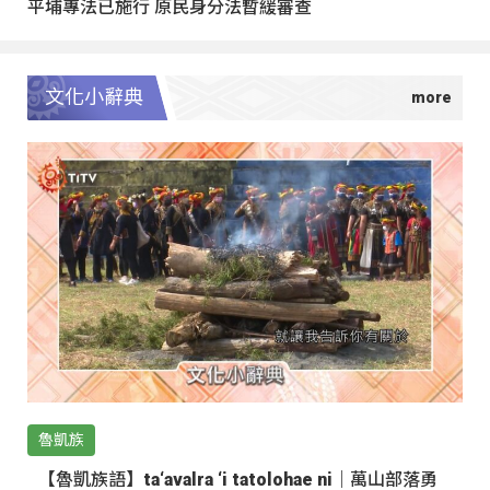
平埔專法已施行 原民身分法暫緩審查
文化小辭典
魯凱族
【魯凱族語】ta‘avalra ‘i tatolohae ni｜萬山部落勇