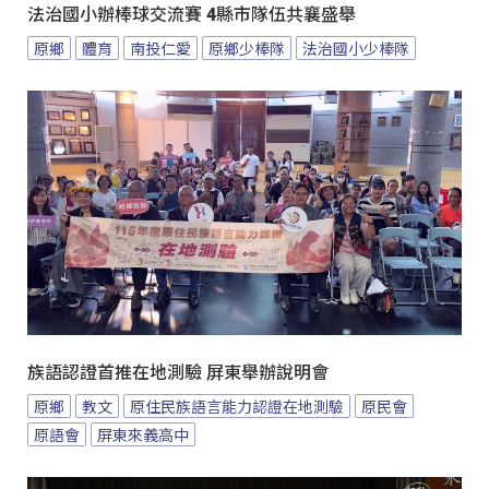
法治國小辦棒球交流賽 4縣市隊伍共襄盛舉
原鄉
體育
南投仁愛
原鄉少棒隊
法治國小少棒隊
族語認證首推在地測驗 屏東舉辦說明會
原鄉
教文
原住民族語言能力認證在地測驗
原民會
原語會
屏東來義高中