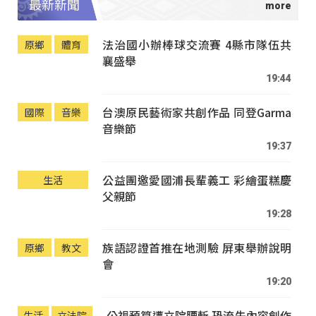
最新新聞
法治國小辦棒球交流賽 4縣市隊伍共
原鄉
體育
襄盛舉
19:44
台澳原民藝術家共創作品 同登Garma
國際
音樂
音樂節
19:37
公益團邀愛國浦長輩義工 彩繪蛋糕慶
生活
父親節
19:28
族語認證首推在地測驗 屏東舉辦說明
原鄉
教文
會
19:20
公視預算遭立院腰斬 恐流失內容創作
生活
立法院