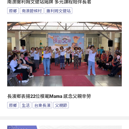
南澳撒利姆文健站揭牌 多元課程陪伴長者
原鄉
南澳碧候村
撒利姆文健站
長濱鄉表揚22位模範Mama 感念父親辛勞
原鄉
生活
台東長濱
父親節