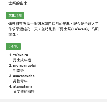
士祭的由來
文化介紹
傳統祖靈祭是一系列為期四個月的祭典，現今配合族人工
作求學濃縮為一天，並特別將「勇士祭(Ta‘avala)」凸顯
辦理。
小辭典
ta‘avalra
勇士成年禮
molapangolai
祖靈祭
asavasavahe
男性青年
atamatama
父字輩的稱呼