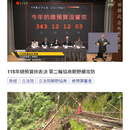
115年總預算拚表決 第二輪協商朝野續攻防
政經
立法院
立法院朝野協商
總預算審查