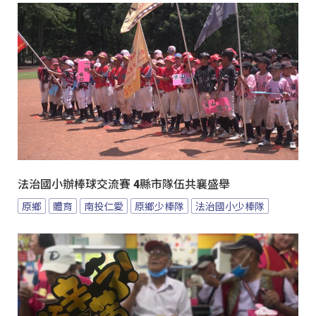
法治國小辦棒球交流賽 4縣市隊伍共襄盛舉
原鄉
體育
南投仁愛
原鄉少棒隊
法治國小少棒隊