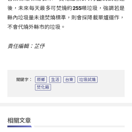
後，未來每天最多可焚燒約255噸垃圾，強調若是
縣內垃圾量未達焚燒標準，則會採降載單爐運作，
不會代燒外縣市的垃圾。
責任編輯：芷伃
關鍵字：
原鄉
生活
台東
垃圾試燒
焚化廠
相關文章