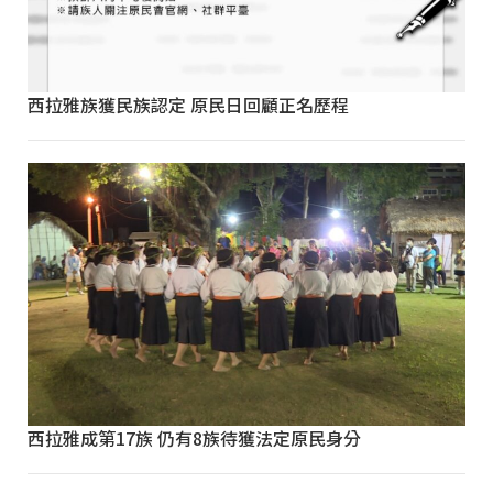
西拉雅族獲民族認定 原民日回顧正名歷程
西拉雅成第17族 仍有8族待獲法定原民身分