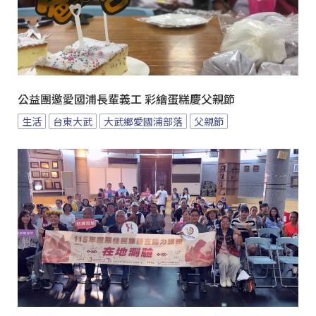
公益團邀愛國浦長輩義工 彩繪蛋糕慶父親節
生活
台東大武
大武鄉愛國浦部落
父親節