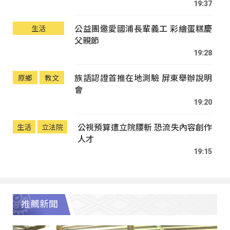
19:37
公益團邀愛國浦長輩義工 彩繪蛋糕慶
生活
父親節
19:28
族語認證首推在地測驗 屏東舉辦說明
原鄉
教文
會
19:20
公視預算遭立院腰斬 恐流失內容創作
生活
立法院
人才
19:15
推薦新聞