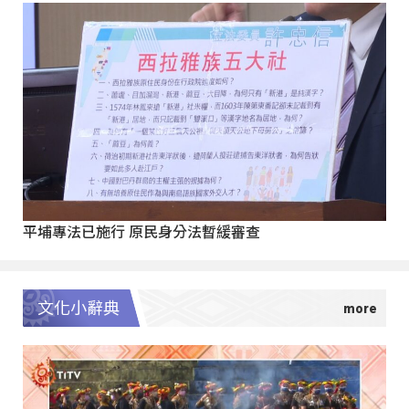
平埔專法已施行 原民身分法暫緩審查
文化小辭典