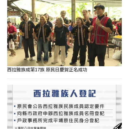
西拉雅族成第17族 原民日慶賀正名成功