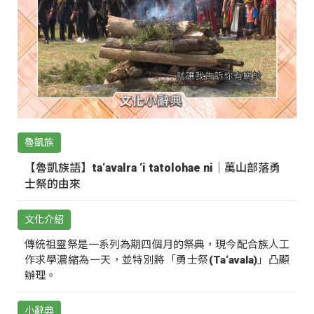
魯凱族
【魯凱族語】ta‘avalra ‘i tatolohae ni｜萬山部落勇
士祭的由來
文化介紹
傳統祖靈祭是一系列為期四個月的祭典，現今配合族人工
作求學濃縮為一天，並特別將「勇士祭(Ta‘avala)」凸顯
辦理。
小辭典