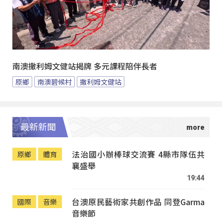
南澳撒利姆文健站揭牌 多元課程陪伴長者
原鄉
南澳碧候村
撒利姆文健站
最新新聞
法治國小辦棒球交流賽 4縣市隊伍共
原鄉
體育
襄盛舉
19:44
台澳原民藝術家共創作品 同登Garma
國際
音樂
音樂節