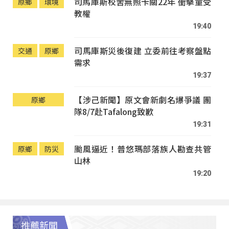
司馬庫斯校舍無照卡關22年 衝擊童受
原鄉
環境
教權
19:40
司馬庫斯災後復建 立委前往考察盤點
交通
原鄉
需求
19:37
【涉己新聞】原文會新劇名爆爭議 團
原鄉
隊8/7赴Tafalong致歉
19:31
颱風逼近！普悠瑪部落族人勘查共管
原鄉
防災
山林
19:20
推薦新聞