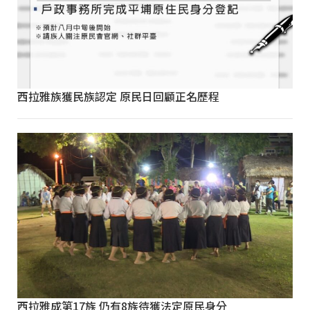
西拉雅族獲民族認定 原民日回顧正名歷程
西拉雅成第17族 仍有8族待獲法定原民身分