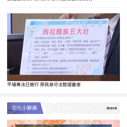
平埔專法已施行 原民身分法暫緩審查
文化小辭典