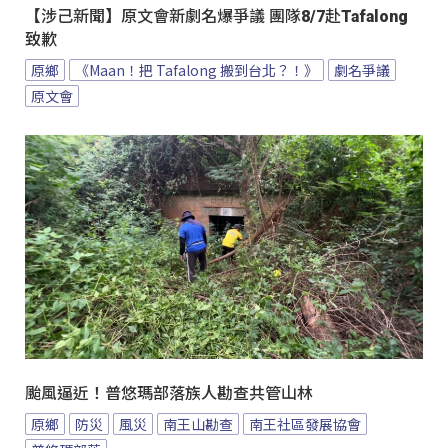
【涉己新聞】原文會新劇名爆爭議 團隊8/7赴Tafalong
致歉
原鄉
《Maan！把 Tafalong 搬到台北？！》
劇名爭議
原文會
颱風逼近！普悠瑪部落族人勘查共管山林
原鄉
防災
風災
南王山勘查
南王社區發展協會