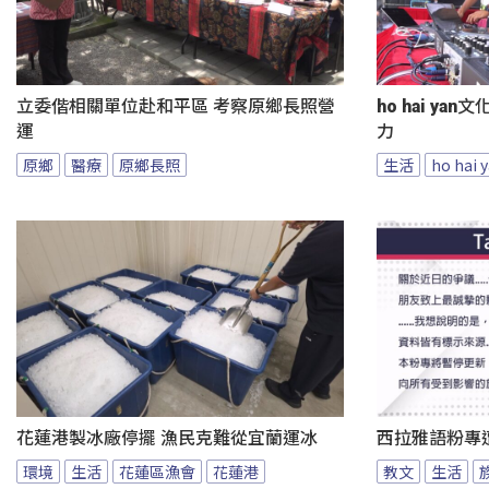
立委偕相關單位赴和平區 考察原鄉長照營
ho hai y
運
力
原鄉
醫療
原鄉長照
生活
ho hai
花蓮港製冰廠停擺 漁民克難從宜蘭運冰
西拉雅語粉專
環境
生活
花蓮區漁會
花蓮港
教文
生活