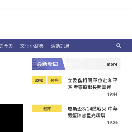
的今天
文化小辭典
活動訊息
最新新聞
立委偕相關單位赴和平
原鄉
醫療
區 考察原鄉長照營運
19:44
瓊斯盃8/14燃戰火 中華
體育
男籃陣容星光熠熠
19:26