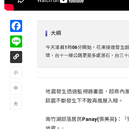
Facebook
大綱
Line
今天凌晨1時06分開始，花東接連發生
壞，台十一線公路更是多處落石，台三十
A
地震發生透過監視器畫面，超商內
A
餘震不斷發生下不敢再進屋入睡。
A
南竹湖部落居民Panay(張美英)
地震。」