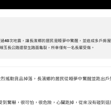
超過40次地震，讓長濱鄉的居民是睡夢中驚醒，並造成多戶房
線玉長公路還發生路面龜裂，所幸僅有一名長輩受傷。
激烈搖動貨品掉落，長濱鄉的居民從睡夢中驚醒並跑出戶
：「受到驚嚇，很可怕，很危險，心臟跑掉，從來沒有碰到這