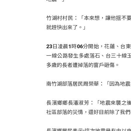
竹湖村村民：「本來想，讓他揺不
就趕快出來了。」
23日凌晨1時06分開始，花蓮、
一線公路發生多處落石、台三十線玉
多歲的長者遭掉落的窗戶砸傷。
南竹湖部落居民周榮華：「因為地震
長濱鄉鄉長潘淑芳：「地震來襲之
社區部落的災情，還好目前除了我們
長濱鄉居民表示:這次地震是有史以