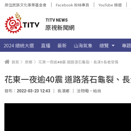
原住民族文化事業基金會
Facebook 粉絲專頁
YouTube 頻道
TITV NEWS
原視新聞網
2024 總統大選
直播
最新
山海氣象
總覽
專題
首頁
原鄉
花東一夜逾40震 道路落石龜裂、長濱1長者受傷
花東一夜逾40震 道路落石龜裂、
發布：2022-03-23 12:43
長濱鄉
法物嘞‧給尚