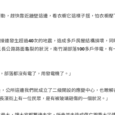
要動，趕快靠近牆壁這邊，看衣櫥它這樣子揺，怕衣櫥壓
台東接連發生超過40次的地震，造成多戶房屋結構損壞，同
長公路路面龜裂的狀況，南竹湖部落100多戶停電，有一
，部落都沒有電了，用發電機了。」
後，公所這邊我們就成立了二級開設的應變中心，也瞭解
長濱街上有一位民眾，是有被玻璃砸傷的一個狀況。」
來最大，讓大家都驚魂未定，所幸並未造成傷亡跟重大災