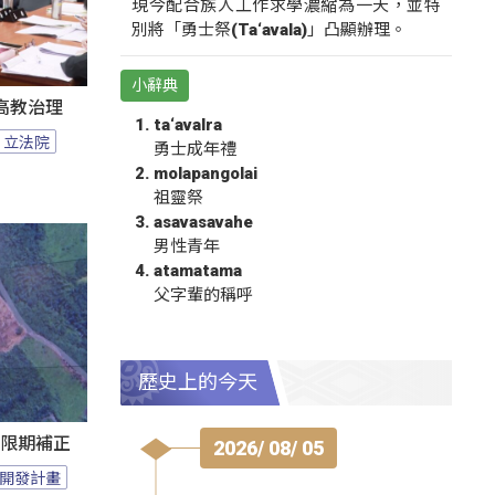
現今配合族人工作求學濃縮為一天，並特
別將「勇士祭(Ta‘avala)」凸顯辦理。
小辭典
高教治理
ta‘avalra
立法院
勇士成年禮
molapangolai
祖靈祭
asavasavahe
男性青年
atamatama
父字輩的稱呼
歷史上的今天
過限期補正
2026/ 08/ 05
開發計畫