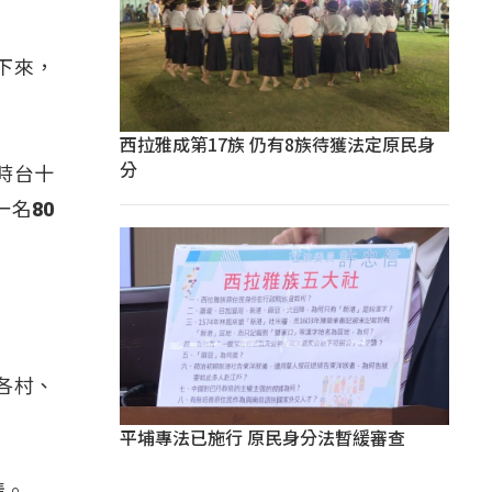
下來，
西拉雅成第17族 仍有8族待獲法定原民身
分
時台十
名80
各村、
平埔專法已施行 原民身分法暫緩審查
情。