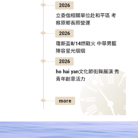
2026
立委偕相關單位赴和平區 考
察原鄉長照營運
2026
瓊斯盃8/14燃戰火 中華男籃
陣容星光熠熠
2026
ho hai yan文化節街舞展演 秀
青年創意活力
more