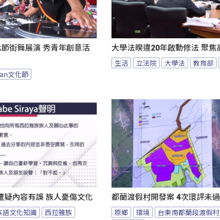
an文化節街舞展演 秀青年創意活
大學法暌違20年啟動修法 聚焦
生活
立法院
大學法
教育部
 yan文化節
遭疑內容有誤 族人憂傷文化
都蘭渡假村開發案 4次環評未
族語文化知識
西拉雅族
原鄉
環境
台東南都蘭段渡假村