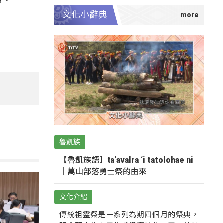
文化小辭典
魯凱族
【魯凱族語】ta‘avalra ‘i tatolohae ni
｜萬山部落勇士祭的由來
文化介紹
傳統祖靈祭是一系列為期四個月的祭典，