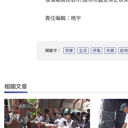
責任編輯：皓宇
關鍵字：
原鄉
生活
停電
地震
超
相關文章