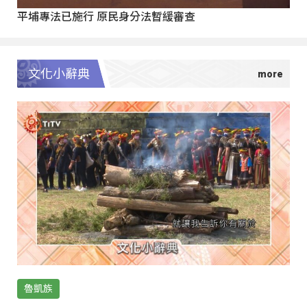
平埔專法已施行 原民身分法暫緩審查
文化小辭典
魯凱族