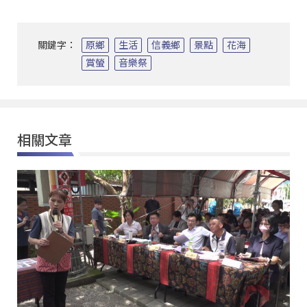
關鍵字：
原鄉
生活
信義鄉
景點
花海
賞螢
音樂祭
相關文章