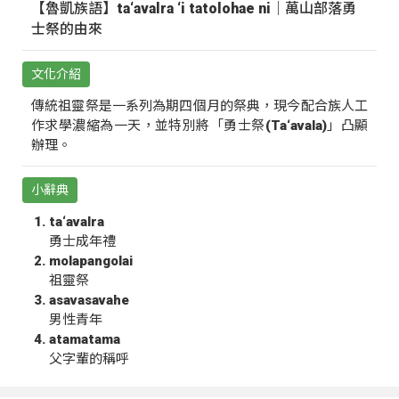
【魯凱族語】ta‘avalra ‘i tatolohae ni｜萬山部落勇
士祭的由來
文化介紹
傳統祖靈祭是一系列為期四個月的祭典，現今配合族人工
作求學濃縮為一天，並特別將「勇士祭(Ta‘avala)」凸顯
辦理。
小辭典
ta‘avalra
勇士成年禮
molapangolai
祖靈祭
asavasavahe
男性青年
atamatama
父字輩的稱呼