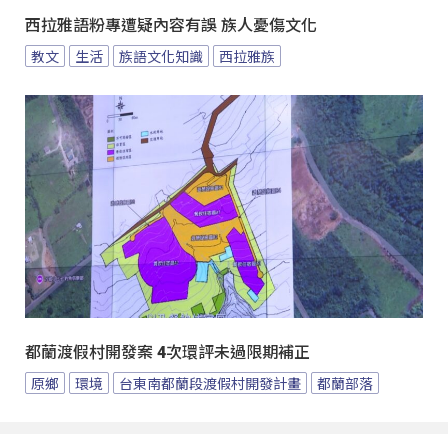
西拉雅語粉專遭疑內容有誤 族人憂傷文化
教文
生活
族語文化知識
西拉雅族
都蘭渡假村開發案 4次環評未過限期補正
原鄉
環境
台東南都蘭段渡假村開發計畫
都蘭部落