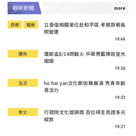
最新新聞
立委偕相關單位赴和平區 考察原鄉長
原鄉
醫療
照營運
19:44
瓊斯盃8/14燃戰火 中華男籃陣容星光
體育
熠熠
19:26
ho hai yan文化節街舞展演 秀青年創
生活
意活力
19:23
行政院文化獎頒獎 百位得主見證多元
教文
綻放
19:21