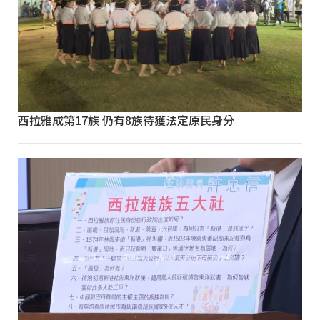
西拉雅成第17族 仍有8族待獲法定原民身分