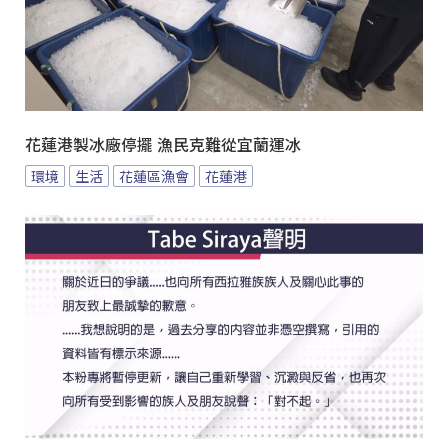
花蓮港製冰廠停擺 漁民克難從宜蘭運冰
環境
生活
花蓮區漁會
花蓮港