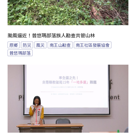
颱風逼近！普悠瑪部落族人勘查共管山林
原鄉
防災
風災
南王山勘查
南王社區發展協會
普悠瑪部落