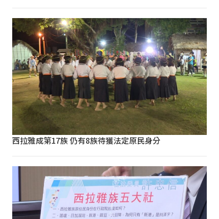
西拉雅成第17族 仍有8族待獲法定原民身分