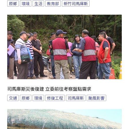
原鄉
環境
生活
教育部
新竹司馬庫斯
司馬庫斯災後復建 立委前往考察盤點需求
交通
原鄉
環境
修復工程
司馬庫斯
颱風影響