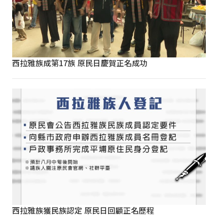
西拉雅族成第17族 原民日慶賀正名成功
西拉雅族獲民族認定 原民日回顧正名歷程