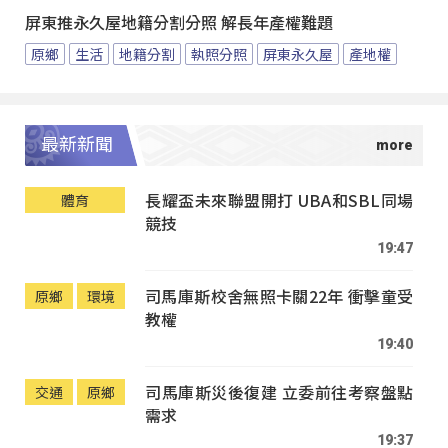
屏東推永久屋地籍分割分照 解長年產權難題
原鄉
生活
地籍分割
執照分照
屏東永久屋
產地權
最新新聞
長耀盃未來聯盟開打 UBA和SBL同場
體育
競技
19:47
司馬庫斯校舍無照卡關22年 衝擊童受
原鄉
環境
教權
19:40
司馬庫斯災後復建 立委前往考察盤點
交通
原鄉
需求
19:37