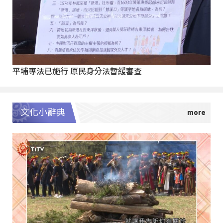
平埔專法已施行 原民身分法暫緩審查
文化小辭典