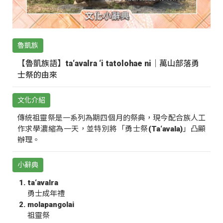
魯凱族
【魯凱族語】ta‘avalra ‘i tatolohae ni｜萬山部落勇
士祭的由來
文化介紹
傳統祖靈祭是一系列為期四個月的祭典，現今配合族人工
作求學濃縮為一天，並特別將「勇士祭(Ta‘avala)」凸顯
辦理。
小辭典
ta‘avalra
勇士成年禮
molapangolai
祖靈祭