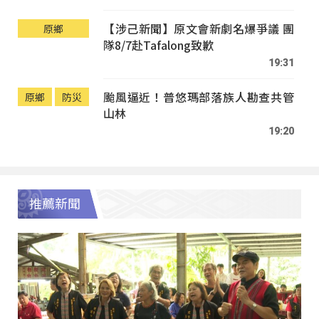
【涉己新聞】原文會新劇名爆爭議 團
原鄉
隊8/7赴Tafalong致歉
19:31
颱風逼近！普悠瑪部落族人勘查共管
原鄉
防災
山林
19:20
推薦新聞