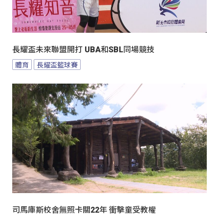
長耀盃未來聯盟開打 UBA和SBL同場競技
體育
長耀盃籃球賽
司馬庫斯校舍無照卡關22年 衝擊童受教權