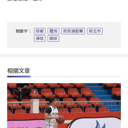
關鍵字：
原鄉
體育
原民運動賽
新北市
棒球
開球
相關文章