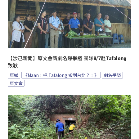
【涉己新聞】原文會新劇名爆爭議 團隊8/7赴Tafalong
致歉
原鄉
《Maan！把 Tafalong 搬到台北？！》
劇名爭議
原文會