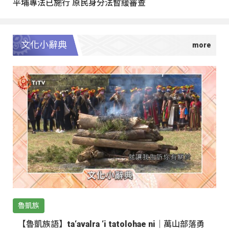
平埔專法已施行 原民身分法暫緩審查
文化小辭典
魯凱族
【魯凱族語】ta‘avalra ‘i tatolohae ni｜萬山部落勇