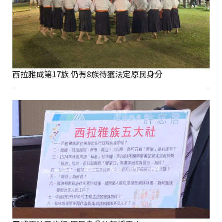
西拉雅成第17族 仍有8族待獲法定原民身分