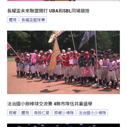
長耀盃未來聯盟開打 UBA和SBL同場競技
體育
長耀盃籃球賽
法治國小辦棒球交流賽 4縣市隊伍共襄盛舉
原鄉
體育
南投仁愛
原鄉少棒隊
法治國小少棒隊