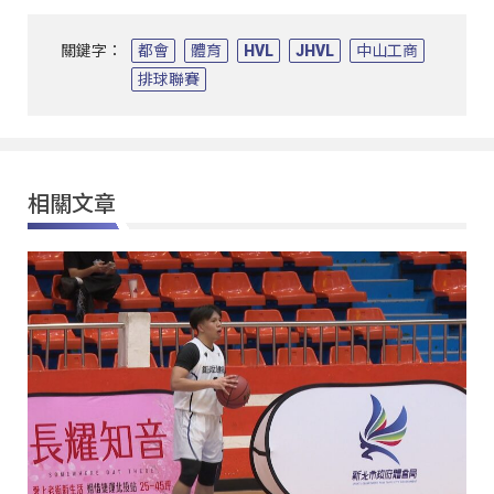
關鍵字：
都會
體育
HVL
JHVL
中山工商
排球聯賽
相關文章