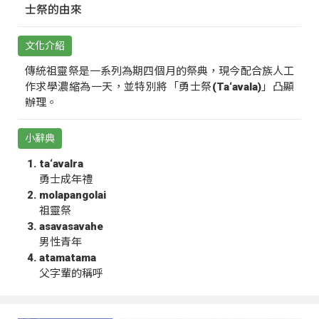
士祭的由來
文化介紹
傳統祖靈祭是一系列為期四個月的祭典，現今配合族人工
作求學濃縮為一天，並特別將「勇士祭(Ta‘avala)」凸顯
辦理。
小辭典
ta‘avalra
勇士成年禮
molapangolai
祖靈祭
asavasavahe
男性青年
atamatama
父字輩的稱呼