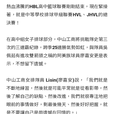
熱血沸騰的HBL高中籃球聯賽剛剛結束，現在緊接
著，就是中等學校排球甲級聯賽HVL、JHVL的總
決賽！
在高中組女子排球部分，中山工商將挑戰隊史第三
次的三連霸紀錄，跨季25連勝氣勢如虹，與隊員吳
佩茹有進攻雙箭頭之稱的阿美族球員廖嘉安更是表
示，不想留下遺憾。
中山工商女排隊員 Lisin(廖嘉安)說，「我們就是
不斷地練習，然後就是可能平常就是從看影帶，然
後了解自己的缺點、然後改進，我們就很專注地把
眼前的事情做好，剩最後幾天、然後好好把握，就
是不要讓自己是用遺憾在回憶的。」