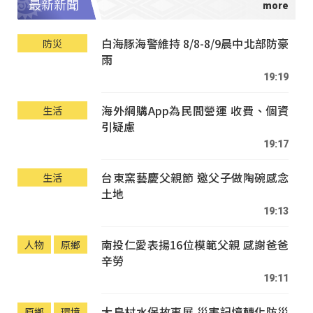
最新新聞
白海豚海警維持 8/8-8/9晨中北部防豪
防災
雨
19:19
海外網購App為民間營運 收費、個資
生活
引疑慮
19:17
台東窯藝慶父親節 邀父子做陶碗感念
生活
土地
19:13
南投仁愛表揚16位模範父親 感謝爸爸
人物
原鄉
辛勞
19:11
大鳥村水保故事展 災害記憶轉化防災
原鄉
環境