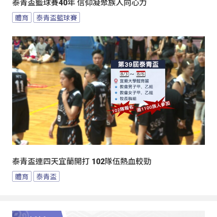
泰青盃籃球賽40年 信仰凝聚族人向心力
體育
泰青盃籃球賽
泰青盃連四天宜蘭開打 102隊伍熱血較勁
體育
泰青盃