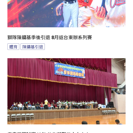
獅隊陳鏞基季後引退 8月返台東辦系列賽
體育
陳鏞基引退