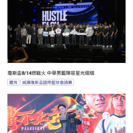
瓊斯盃8/14燃戰火 中華男籃陣容星光熠熠
體育
威廉瓊斯盃國際籃球邀請賽