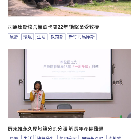
司馬庫斯校舍無照卡關22年 衝擊童受教權
原鄉
環境
生活
教育部
新竹司馬庫斯
屏東推永久屋地籍分割分照 解長年產權難題
原鄉
生活
地籍分割
執照分照
屏東永久屋
產地權