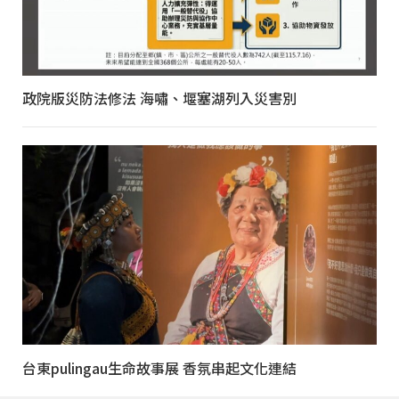
政院版災防法修法 海嘯、堰塞湖列入災害別
台東pulingau生命故事展 香氛串起文化連結