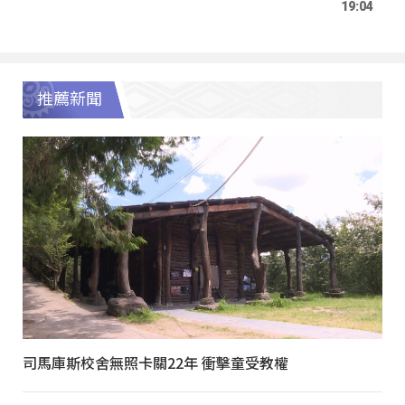
19:04
推薦新聞
司馬庫斯校舍無照卡關22年 衝擊童受教權