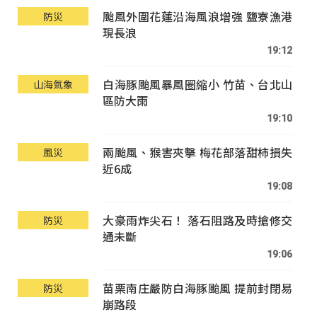
颱風外圍花蓮沿海風浪增強 鹽寮漁港
防災
現長浪
19:12
白海豚颱風暴風圈縮小 竹苗、台北山
山海氣象
區防大雨
19:10
兩颱風、猴害夾擊 梅花部落甜柿損失
風災
近6成
19:08
大豪雨炸尖石！ 落石阻路及時搶修交
防災
通未斷
19:06
苗栗南庄嚴防白海豚颱風 提前封閉易
防災
崩路段