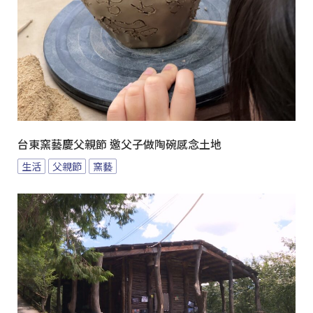
台東窯藝慶父親節 邀父子做陶碗感念土地
生活
父親節
窯藝