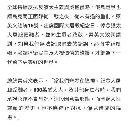
全球持續反抗反猶太主義與威權侵略，俄烏戰爭也
讓烏克蘭正面臨從二戰之後，從未有過的重創。蔡
英文總統15號，出席國際大屠殺紀念日，悼念猶太
大屠殺罹難者，並向生還者致敬。蔡英文致詞講
到，如果我們無法記取過去的錯誤，必將重蹈覆
轍。強調捍衛民主及人權價值的維護，才能為下一
代留下更美好的世界。
總統蔡英文表示，「當我們齊聚在這裡，紀念大屠
殺受難者，600萬猶太人，及其他身亡者時，我們
承諾永遠不會忘記，這段因意識形態，而罔顧人性
尊嚴的歷史，也不應停止對抗，偏見造成的禍
患。」