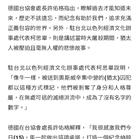
德國台協會處長許佑格指出，瞭解過去才能知道未
來，歷史不該遺忘，而紀念有助於我們，追求充滿
正義包容的世界。另外．駐台北以色列經濟文化辦
事處代表柯思畢，則是講述當時大屠殺期間，猶太
人被壓迫且毫無人權的悲慘故事。
駐台北以色列經濟文化辦事處代表柯思畢說明，
「像牛一樣，被送到奧斯威辛集中營的(猶太)囚犯
都以這種方式標記，他們被剝奪了身分和人格尊
嚴，在無處可逃的滅絕洪流中，成為了沒有名字的
數字。」
德國在台協會處長許佑格解釋，「我很感激我們今
日(15)，能一起做出這項承諾，打造一個紀念納粹