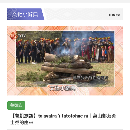
文化小辭典
魯凱族
【魯凱族語】ta‘avalra ‘i tatolohae ni｜萬山部落勇
士祭的由來