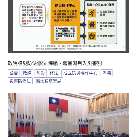
政院版災防法修法 海嘯、堰塞湖列入災害別
公告
政經
防災
修法
成立防災協作中心
海嘯
災害防治法
馬太鞍堰塞湖