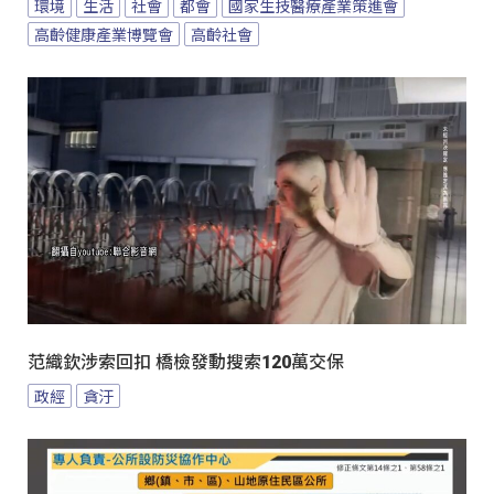
環境
生活
社會
都會
國家生技醫療產業策進會
高齡健康產業博覽會
高齡社會
范織欽涉索回扣 橋檢發動搜索120萬交保
政經
貪汙