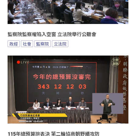
監察院監察權陷入空窗 立法院舉行公聽會
政經
社會
監察院
立法院
115年總預算拚表決 第二輪協商朝野續攻防