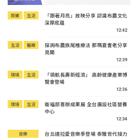
「跟著月亮」放映分享 認識布農文化
原鄉
生活
深厚底蘊
12:42
探詢布農族尾椎療法 那瑪夏耆老分享
生活
醫療
見聞
12:39
「領航長壽新經濟」 高齡健康產業博
環境
生活
覽會登場
12:36
衛福部喜辦成果展 全台廣設社區營養
環境
生活
中心
12:34
台北達拉愛音樂季登場 泰雅世代接力
音樂