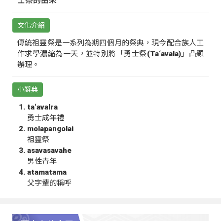
士祭的由來
文化介紹
傳統祖靈祭是一系列為期四個月的祭典，現今配合族人工
作求學濃縮為一天，並特別將「勇士祭(Ta‘avala)」凸顯
辦理。
小辭典
ta‘avalra
勇士成年禮
molapangolai
祖靈祭
asavasavahe
男性青年
atamatama
父字輩的稱呼