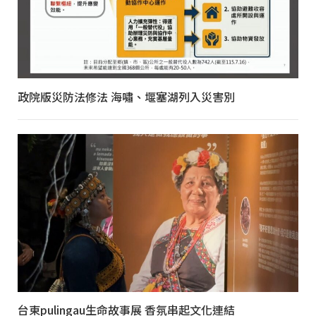
政院版災防法修法 海嘯、堰塞湖列入災害別
台東pulingau生命故事展 香氛串起文化連結