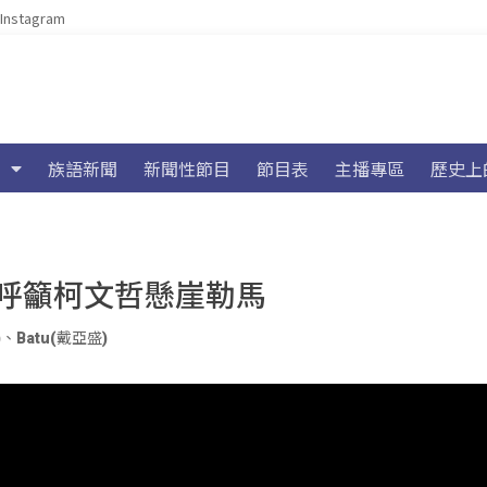
Instagram
族語新聞
新聞性節目
節目表
主播專區
歷史上
會呼籲柯文哲懸崖勒馬
)
、
Batu(戴亞盛)