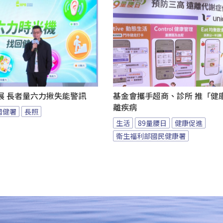
展 長者量六力揪失能警訊
基金會攜手超商、診所 推「健康
離疾病
國健署
長照
生活
89量腰日
健康促進
衛生福利部國民健康署