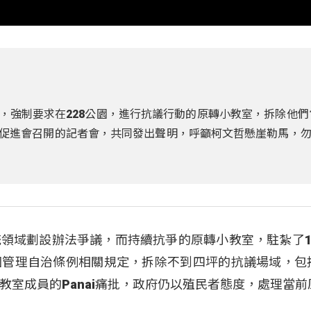
例，強制要求在228公園，進行抗議行動的原轉小教室，拆除他們1
人權促進會召開的記者會，共同發出聲明，呼籲柯文哲懸崖勒馬，
領域劃設辦法爭議，而持續抗爭的原轉小教室，駐紮了18
園管理自治條例相關規定，拆除不到四坪的抗議場域，包
教室成員的Panai痛批，政府仍以殖民者態度，處理當前