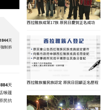
西拉雅族成第17族 原民日慶賀正名成功
844天
勿強制拆
西拉雅族獲民族認定 原民日回顧正名歷程
84天
括帳篷
原民抗