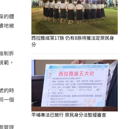
深深的體
續地被
西拉雅成第17族 仍有8族待獲法定原民身
分
強制拆
規範，
號的時
同一個
平埔專法已施行 原民身分法暫緩審查
園管理