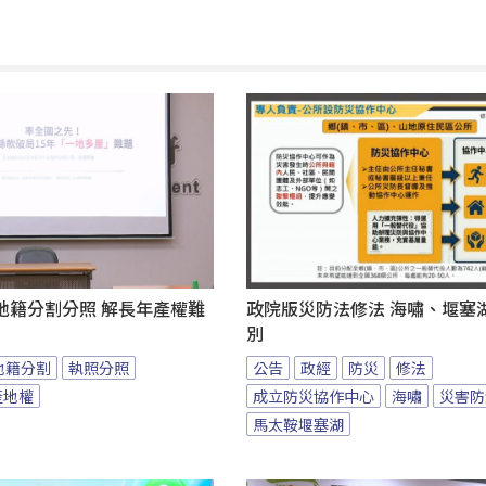
地籍分割分照 解長年產權難
政院版災防法修法 海嘯、堰塞
別
地籍分割
執照分照
公告
政經
防災
修法
產地權
成立防災協作中心
海嘯
災害防
馬太鞍堰塞湖