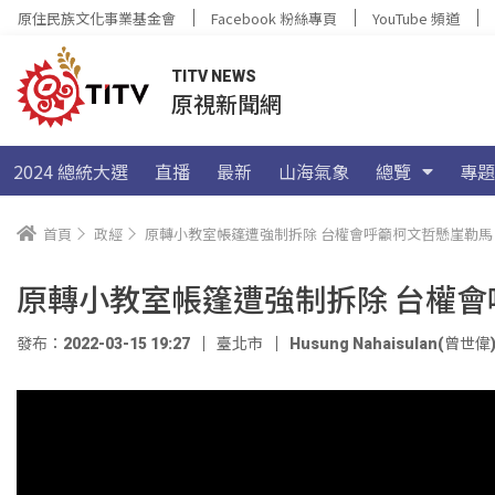
原住民族文化事業基金會
Facebook 粉絲專頁
YouTube 頻道
TITV NEWS
原視新聞網
2024 總統大選
直播
最新
山海氣象
總覽
專題
首頁
政經
原轉小教室帳篷遭強制拆除 台權會呼籲柯文哲懸崖勒馬
原轉小教室帳篷遭強制拆除 台權
發布：2022-03-15 19:27
臺北市
Husung Nahaisulan(曾世偉