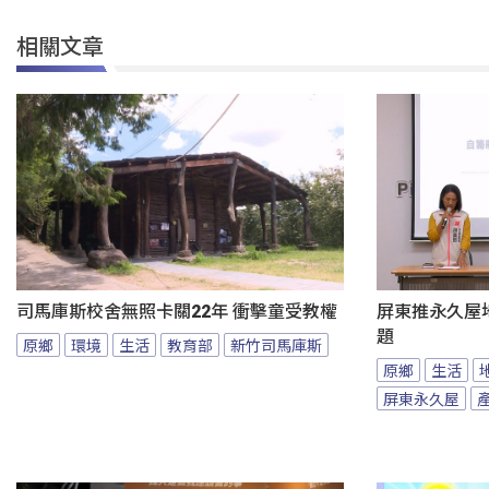
相關文章
司馬庫斯校舍無照卡關22年 衝擊童受教權
屏東推永久屋
題
原鄉
環境
生活
教育部
新竹司馬庫斯
原鄉
生活
屏東永久屋