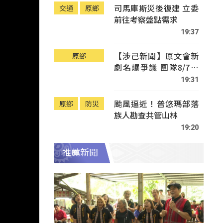
司馬庫斯災後復建 立委
交通
原鄉
前往考察盤點需求
19:37
【涉己新聞】原文會新
原鄉
劇名爆爭議 團隊8/7赴
Tafalong致歉
19:31
颱風逼近！普悠瑪部落
原鄉
防災
族人勘查共管山林
19:20
推薦新聞