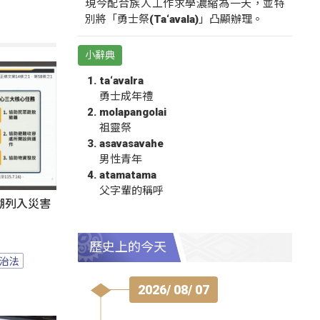
現今配合族人工作求學濃縮為一天，並特
別將「勇士祭(Ta‘avala)」凸顯辦理。
小辭典
ta‘avalra
勇士成年禮
molapangolai
祖靈祭
asavasavahe
男性青年
atamatama
父字輩的稱呼
湖列入災害
歷史上的今天
治法
2026/ 08/ 07