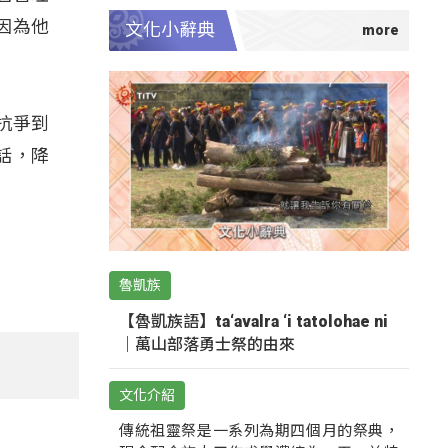
因為他
文化小辭典
抗爭到
話，降
魯凱族
【魯凱族語】ta‘avalra ‘i tatolohae ni
｜萬山部落勇士祭的由來
文化介紹
傳統祖靈祭是一系列為期四個月的祭典，