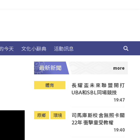
的今天
文化小辭典
活動訊息
最新新聞
長耀盃未來聯盟開打
體育
UBA和SBL同場競技
19:47
司馬庫斯校舍無照卡關
原鄉
環境
22年 衝擊童受教權
19:40