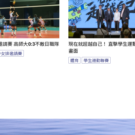
請賽 高師大0:3不敵日職隊
現在就超越自己！ 直擊學生運
畫面
沙女排邀請賽
體育
學生運動聯賽