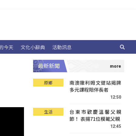
的今天
文化小辭典
活動訊息
最新新聞
南澳撒利姆文健站揭牌
原鄉
多元課程陪伴長者
12:50
台東市歡慶溫馨父親
生活
節！ 表揚71位模範父親
12:45