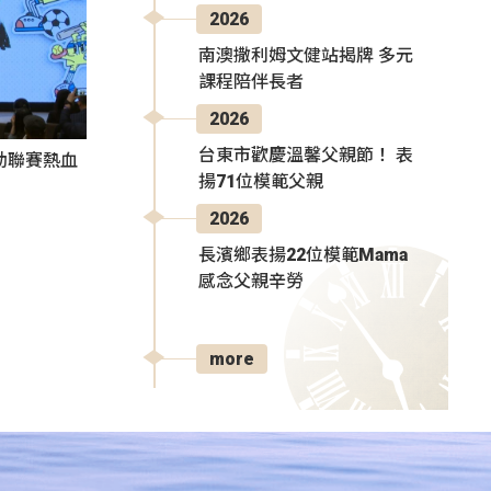
2026
南澳撒利姆文健站揭牌 多元
課程陪伴長者
2026
台東市歡慶溫馨父親節！ 表
動聯賽熱血
揚71位模範父親
2026
長濱鄉表揚22位模範Mama
感念父親辛勞
more