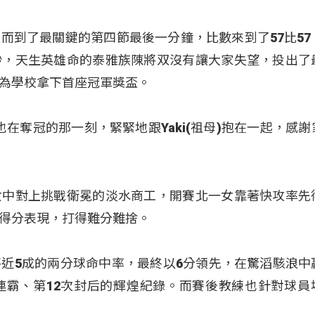
而到了最關鍵的第四節最後一分鐘，比數來到了57比57
秒，天生英雄命的泰雅族陳將双沒有讓大家失望，投出了
為學校拿下首座冠軍獎盃。
也在奪冠的那一刻，緊緊地跟Yaki(祖母)抱在一起，感謝
女中對上挑戰衛冕的淡水商工，開賽北一女靠著快攻率先
得分表現，打得難分難捨。
近5成的兩分球命中率，最終以6分領先，在驚滔駭浪中
連霸、第12次封后的輝煌紀錄。而賽後教練也針對球員