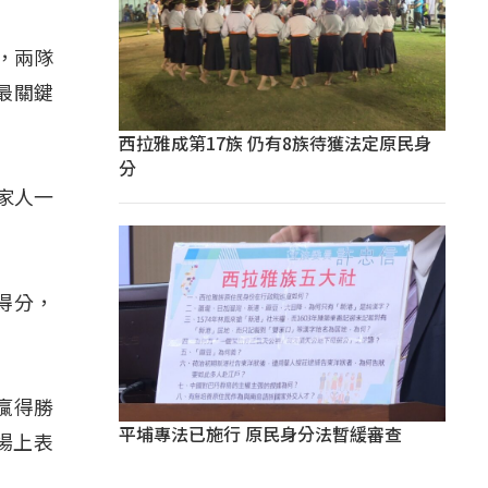
，兩隊
最關鍵
西拉雅成第17族 仍有8族待獲法定原民身
分
家人一
得分，
贏得勝
平埔專法已施行 原民身分法暫緩審查
場上表