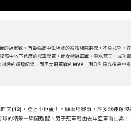
到最後的冠軍戰。有最強高中生稱號的泰雅族陳將双，不負眾望，
復高中收下首度的冠軍獎盃。而女籃冠軍戰，淡水商工，成功
次封后的輝煌紀錄，而男女冠軍戰的MVP，則分別是光復高中
戰昨天(13)，登上小巨蛋！回顧兩場賽事，許多球迷還沒
致勝球的精采一瞬間甦醒。男子冠軍戰由去年亞軍南山高中