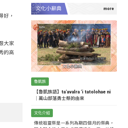
文化小辭典
得好，
跟大家
秀的高
魯凱族
【魯凱族語】ta‘avalra ‘i tatolohae ni
｜萬山部落勇士祭的由來
文化介紹
傳統祖靈祭是一系列為期四個月的祭典，