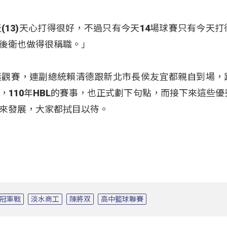
(13)天心打得很好，不過只有今天14場球賽只有今天打
後衛也做得很稱職。」
迷觀賽，連副總統賴清德跟新北市長侯友宜都親自到場，
，110年HBL的賽事，也正式劃下句點，而接下來這些優
來發展，大家都拭目以待。
冠軍戰
淡水商工
陳將双
高中籃球聯賽