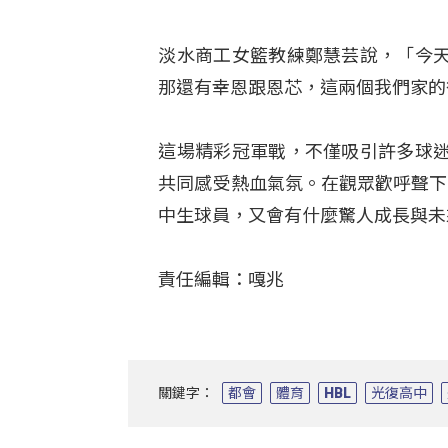
淡水商工女籃教練鄭慧芸說，「今天
那還有幸恩跟恩芯，這兩個我們家的
這場精彩冠軍戰，不僅吸引許多球
共同感受熱血氣氛。在觀眾歡呼聲下
中生球員，又會有什麼驚人成長與未
責任編輯：嘎兆
關鍵字：
都會
體育
HBL
光復高中