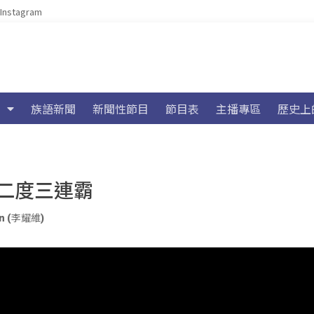
Instagram
族語新聞
新聞性節目
節目表
主播專區
歷史上
后二度三連霸
yan (李耀維)