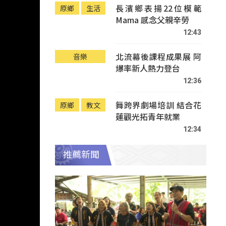
長濱鄉表揚22位模範
原鄉
生活
Mama 感念父親辛勞
12:43
北流幕後課程成果展 阿
音樂
爆率新人熱力登台
12:36
舞跨界劇場培訓 結合花
原鄉
教文
蓮觀光拓青年就業
12:34
推薦新聞