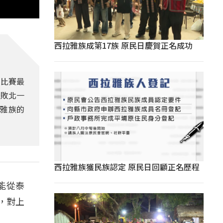
西拉雅族成第17族 原民日慶賀正名成功
在比賽最
擊敗北一
泰雅族的
西拉雅族獲民族認定 原民日回顧正名歷程
能從泰
，對上