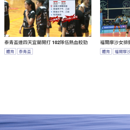
泰青盃連四天宜蘭開打 102隊伍熱血較勁
福爾摩沙女排邀
體育
泰青盃
體育
福爾摩