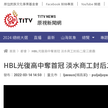
原住民族文化事業基金會
Facebook 粉絲專頁
YouTube 頻道
TITV NEWS
原視新聞網
2024 總統大選
直播
最新
山海氣象
總覽
專題
首頁
都會
HBL光復高中奪首冠 淡水商工封后二度三連霸
HBL光復高中奪首冠 淡水商工封
發布：2022-03-14 14:50
臺北市
ljavaus(楊高潔)
、
puljalju