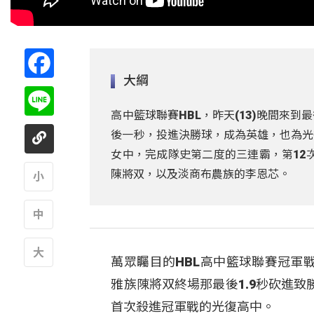
Facebook
大綱
Line
高中籃球聯賽HBL，昨天(13)晚間來
後一秒，投進決勝球，成為英雄，也為光
女中，完成隊史第二度的三連霸，第12
陳將双，以及淡商布農族的李恩芯。
A
A
萬眾矚目的HBL高中籃球聯賽冠軍
A
雅族陳將双終場那最後1.9秒砍進
首次殺進冠軍戰的光復高中。