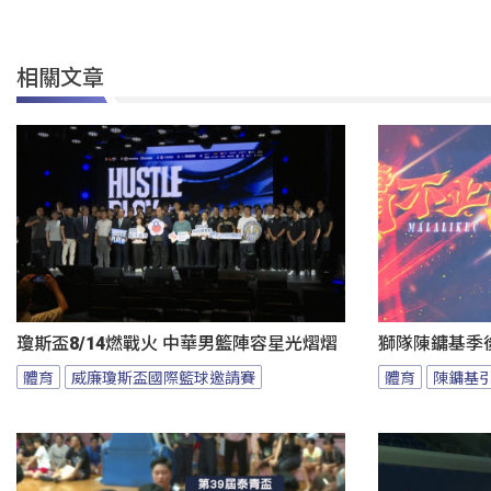
相關文章
瓊斯盃8/14燃戰火 中華男籃陣容星光熠熠
獅隊陳鏞基季
體育
威廉瓊斯盃國際籃球邀請賽
體育
陳鏞基