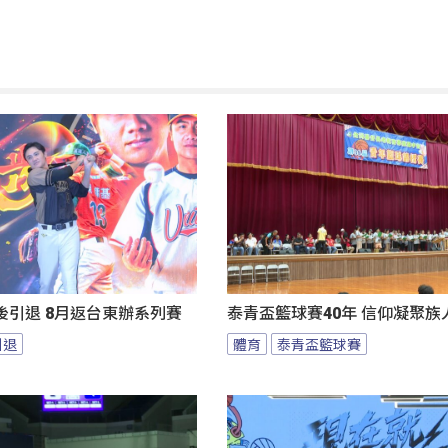
後引退 8月返台東辦系列賽
泰青盃籃球賽40年 信仰凝聚族
引退
體育
泰青盃籃球賽