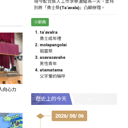
現今配合族人工作求學濃縮為一天，並特
別將「勇士祭(Ta‘avala)」凸顯辦理。
小辭典
ta‘avalra
勇士成年禮
molapangolai
祖靈祭
asavasavahe
男性青年
atamatama
父字輩的稱呼
人向心力
歷史上的今天
2026/ 08/ 06