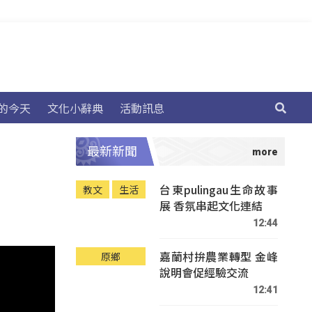
的今天
文化小辭典
活動訊息
最新新聞
台東pulingau生命故事
教文
生活
展 香氛串起文化連結
12:44
嘉蘭村拚農業轉型 金峰
原鄉
說明會促經驗交流
12:41