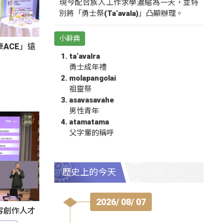
現今配合族人工作求學濃縮為一天，並特
別將「勇士祭(Ta‘avala)」凸顯辦理。
小辭典
ACE」遠
ta‘avalra
勇士成年禮
molapangolai
祖靈祭
asavasavahe
男性青年
atamatama
父字輩的稱呼
歷史上的今天
2026/ 08/ 07
容創作人才