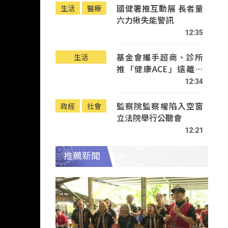
國健署推互動展 長者量
生活
醫療
六力揪失能警訊
12:35
基金會攜手超商、診所
生活
推「健康ACE」遠離疾
病
12:34
監察院監察權陷入空窗
政經
社會
立法院舉行公聽會
12:21
推薦新聞