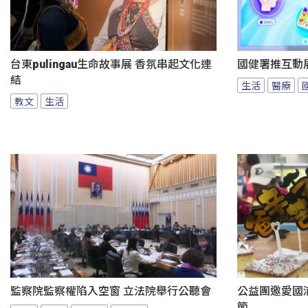
台東pulingau生命故事展 香氛串起文化連
國健署推互動
結
生活
醫療
教文
生活
監察院監察權陷入空窗 立法院舉行公聽會
公益團邀愛國
節