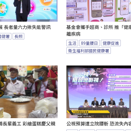
展 長者量六力揪失能警訊
基金會攜手超商、診所 推「健康
離疾病
國健署
長照
生活
89量腰日
健康促進
衛生福利部國民健康署
浦長輩義工 彩繪蛋糕慶父親
公視預算遭立院腰斬 恐流失內