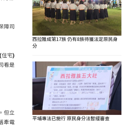
保障司
西拉雅成第17族 仍有8族待獲法定原民身
分
(住宅)
司看是
。但立
平埔專法已施行 原民身分法暫緩審查
落牽電