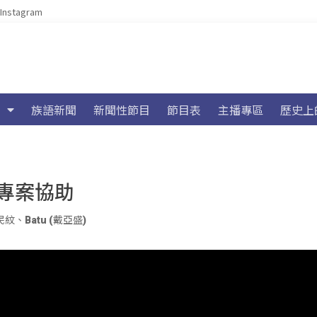
Instagram
族語新聞
新聞性節目
節目表
主播專區
歷史上
專案協助
民紋
、
Batu (戴亞盛)