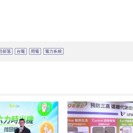
月部落
台電
用電
電力系統