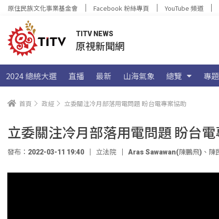
原住民族文化事業基金會
Facebook 粉絲專頁
YouTube 頻道
TITV NEWS
原視新聞網
2024 總統大選
直播
最新
山海氣象
總覽
專題
首頁
政經
立委關注冷月部落用電問題 盼台電專案協助
立委關注冷月部落用電問題 盼台電
發布：2022-03-11 19:40
立法院
Aras Sawawan(陳鵬飛)
、
陳