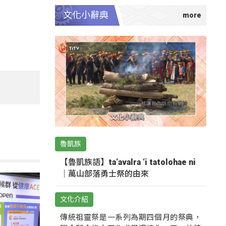
文化小辭典
魯凱族
【魯凱族語】ta‘avalra ‘i tatolohae ni
｜萬山部落勇士祭的由來
文化介紹
傳統祖靈祭是一系列為期四個月的祭典，