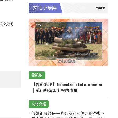
文化小辭典
墓設施
魯凱族
【魯凱族語】ta‘avalra ‘i tatolohae ni
｜萬山部落勇士祭的由來
文化介紹
傳統祖靈祭是一系列為期四個月的祭典，