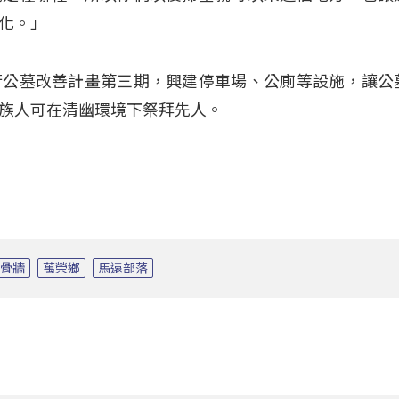
化。」
行公墓改善計畫第三期，興建停車場、公廁等設施，讓公
族人可在清幽環境下祭拜先人。
納骨牆
萬榮鄉
馬遠部落