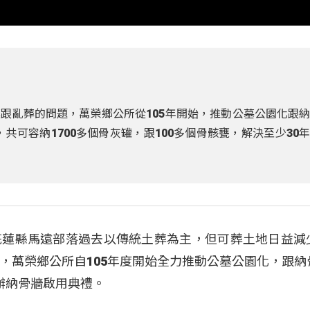
跟亂葬的問題，萬榮鄉公所從105年開始，推動公墓公園化跟
，共可容納1700多個骨灰罐，跟100多個骨骸甕，解決至少30
花蓮縣馬遠部落過去以傳統土葬為主，但可葬土地日益減
，萬榮鄉公所自105年度開始全力推動公墓公園化，跟納
辦納骨牆啟用典禮。