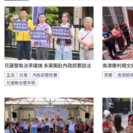
花蓮警執法爭議燒 多黨團赴內政部要說法
南澳撒利姆文
生活
社會
內政部警政署
原鄉
南澳碧
花蓮聯合豐年節