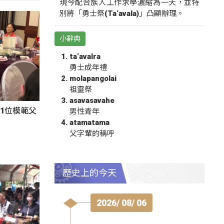
現今配合族人工作求學濃縮為一天，並特
別將「勇士祭(Ta‘avala)」凸顯辦理。
小辭典
ta‘avalra
勇士成年禮
molapangolai
祖靈祭
asavasavahe
1位模範父
男性青年
atamatama
父字輩的稱呼
歷史上的今天
2026/ 08/ 06