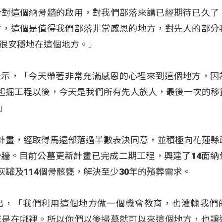
針對這個納骨牆的啟用，對我們部落來講已經期待已久了
方，這個是值得我們部落非常感恩的地方，對先人的部分
很安穩地在這個地方。」
鍾啟)也表示，「今天帶著非常充滿感恩的心裡來到這個地方，
的起掘工程以後，今天是我們所有先人族人，最後一次的移
」
新計畫，經取得馬遠部落過半數表決同意，並積極向花蓮縣
牆。目前公墓更新計畫已完成二期工程，興建了14面納
骨灰罐及114個骨骸甕，解決至少30年的殯葬需求。
(古明光)指出，「我們利用這個地方做一個機會教育，也灌輸我
戚是在哪裡。所以你們以後掃墓就可以來這個地方，也讓