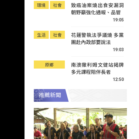
致癌油案燒出食安漏洞
環境
社會
朝野籲強化通報、品管
19:05
花蓮警執法爭議燒 多黨
生活
社會
團赴內政部要說法
19:03
南澳撒利姆文健站揭牌
原鄉
多元課程陪伴長者
12:50
推薦新聞