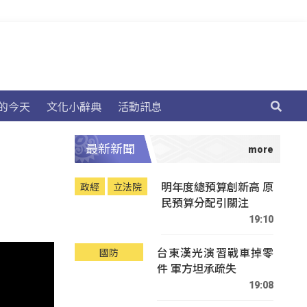
的今天
文化小辭典
活動訊息
最新新聞
明年度總預算創新高 原
政經
立法院
民預算分配引關注
19:10
台東漢光演習戰車掉零
國防
件 軍方坦承疏失
19:08