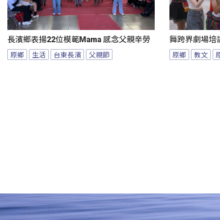
長濱鄉表揚22位模範Mama 感念父親辛勞
舞跨界劇場培
原鄉
生活
台東長濱
父親節
原鄉
教文