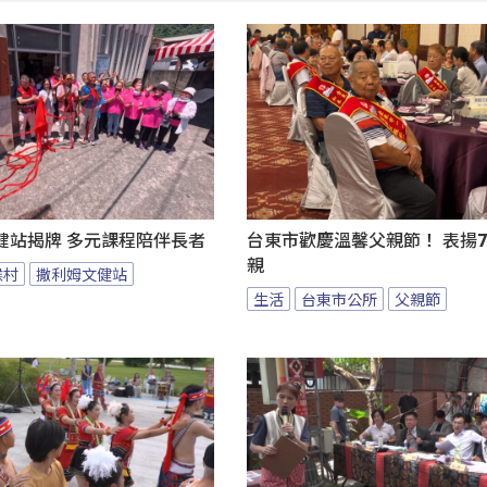
健站揭牌 多元課程陪伴長者
台東市歡慶溫馨父親節！ 表揚7
親
候村
撒利姆文健站
生活
台東市公所
父親節