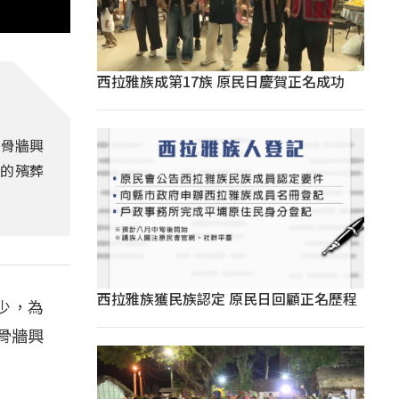
西拉雅族成第17族 原民日慶賀正名成功
納骨牆興
年的殯葬
西拉雅族獲民族認定 原民日回顧正名歷程
少，為
骨牆興