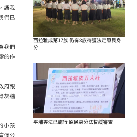
，讓我
我們已
西拉雅成第17族 仍有8族待獲法定原民身
分
因為我們
靈的作
政府跟
骨灰牆
平埔專法已施行 原民身分法暫緩審查
們的小孩
這個公