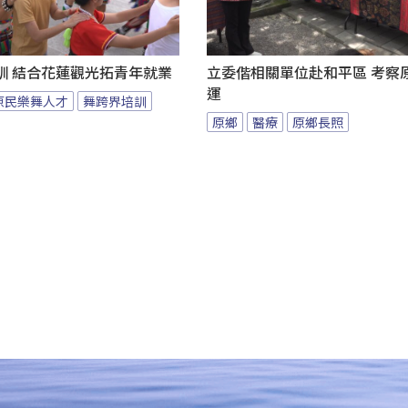
訓 結合花蓮觀光拓青年就業
立委偕相關單位赴和平區 考察
運
原民樂舞人才
舞跨界培訓
原鄉
醫療
原鄉長照