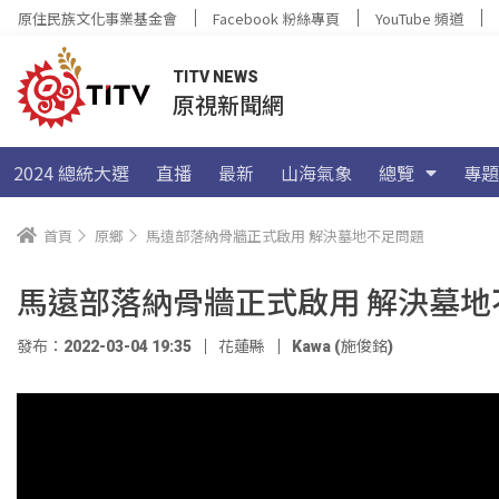
原住民族文化事業基金會
Facebook 粉絲專頁
YouTube 頻道
TITV NEWS
原視新聞網
2024 總統大選
直播
最新
山海氣象
總覽
專題
首頁
原鄉
馬遠部落納骨牆正式啟用 解決墓地不足問題
馬遠部落納骨牆正式啟用 解決墓地
發布：2022-03-04 19:35
花蓮縣
Kawa (施俊銘)