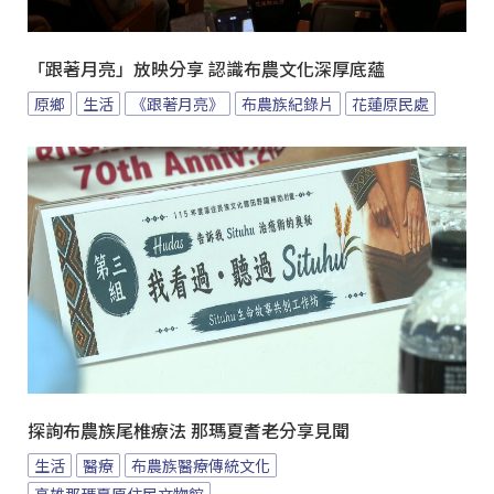
「跟著月亮」放映分享 認識布農文化深厚底蘊
原鄉
生活
《跟著月亮》
布農族紀錄片
花蓮原民處
探詢布農族尾椎療法 那瑪夏耆老分享見聞
生活
醫療
布農族醫療傳統文化
高雄那瑪夏原住民文物館