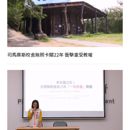
司馬庫斯校舍無照卡關22年 衝擊童受教權