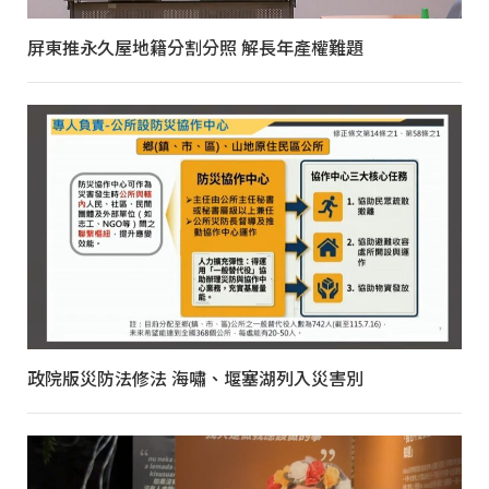
屏東推永久屋地籍分割分照 解長年產權難題
政院版災防法修法 海嘯、堰塞湖列入災害別