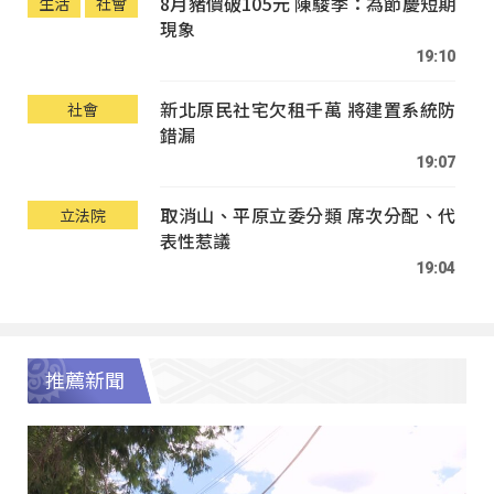
8月豬價破105元 陳駿季：為節慶短期
生活
社會
現象
19:10
新北原民社宅欠租千萬 將建置系統防
社會
錯漏
19:07
取消山、平原立委分類 席次分配、代
立法院
表性惹議
19:04
推薦新聞