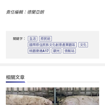
責任編輯：德蘭亞朗
關鍵字：
生活
原民局
國際原住民族文化創意產業園區
文化
桃園捷運A17
觀光
領航站
相關文章