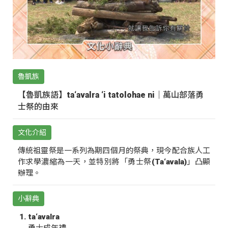
魯凱族
【魯凱族語】ta‘avalra ‘i tatolohae ni｜萬山部落勇
士祭的由來
文化介紹
傳統祖靈祭是一系列為期四個月的祭典，現今配合族人工
作求學濃縮為一天，並特別將「勇士祭(Ta‘avala)」凸顯
辦理。
小辭典
ta‘avalra